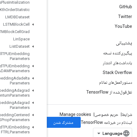
Kmeans
Plus
Plus
Initialization
Kth
Order
Statistic
LMDBDataset
LSTMBlock
Cell
LSTMBlock
Cell
Grad
Lin
Space
List
Dataset
Load
All
TPUEmbedding
Parameters
Load
TPUEmbedding
ADAMParameters
Load
TPUEmbedding
Adadelta
Parameters
Load
TPUEmbedding
Adagrad
Momentum
Parameters
Load
TPUEmbedding
Adagrad
Parameters
Load
TPUEmbedding
Centered
RMSProp
Parameters
Load
TPUEmbedding
FTRLParameters