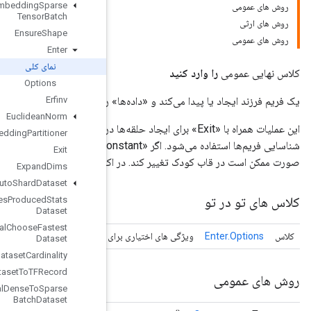
Enqueue
TPUEmbedding
Sparse
Tensor
Batch
Ensure
Shape
Enter
نمای کلی
Options
Erfinv
را در اختیار فریم فرزند قرار می‌دهد.
Euclidean
Norm
 برای ایجاد حلقه‌ها در نمودار استفاده می‌شود. «نام_قاب» منحصربه‌فرد توسط «مجری» برای
Execute
TPUEmbedding
Partitioner
شناسایی فریم‌ها استفاده می‌شود. اگر «is_constant» درست باشد، «خروجی» یک ثابت در فریم فرزند است. در غیر این
Exit
ر تکرارهای "تکرار_موازی" به صورت موازی در فریم فرزند اجرا می شود.
Expand
Dims
Experimental
Auto
Shard
Dataset
Experimental
Bytes
Produced
Stats
Dataset
Experimental
Choose
Fastest
Enter
ی
Dataset
Experimental
Dataset
Cardinality
Experimental
Dataset
To
TFRecord
Experimental
Dense
To
Sparse
Batch
Dataset