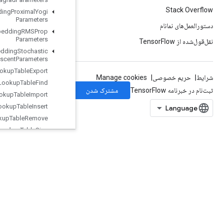
Load
TPUEmbedding
Proximal
Yogi
Parameters
Load
TPUEmbedding
RMSProp
Parameters
Load
TPUEmbedding
Stochastic
Gradient
Descent
Parameters
Lookup
Table
Export
Lookup
Table
Find
Lookup
Table
Import
Lookup
Table
Insert
Lookup
Table
Remove
Lookup
Table
Size
Loop
Cond
Lower
Bound
Lu
Make
Unique
Map
Clear
Map
Incomplete
Size
Map
Peek