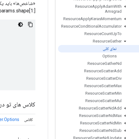
Resource
Apply
Adam
With
params.shape[1:]» تولید می‌کند که در آن
Amsgrad
Resource
Apply
Keras
Momentum
Resource
Conditional
Accumulator
Resource
Count
Up
To
Resource
Gather
نمای کلی
Options
Resource
Gather
Nd
Resource
Scatter
Add
]
Resource
Scatter
Div
Resource
Scatter
Max
Resource
Scatter
Min
Resource
Scatter
Mul
کلاس های تو در 
Resource
Scatter
Nd
Add
Resource
Scatter
Nd
Max
کلاس
r.Options
Resource
Scatter
Nd
Min
Resource
Scatter
Nd
Sub
Resource
Scatter
Nd
Update