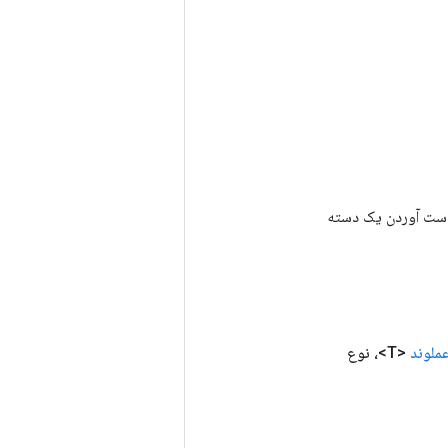
رای به دست آوردن یک دسته
ملوند
<T>، نوع