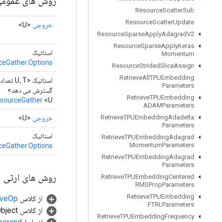
روش های عموم
Resource
Scatter
Sub
Resource
Scatter
Update
خروجی
<U>
Resource
Sparse
Apply
Adagrad
V2
Resource
Sparse
Apply
Keras
استاتیک
Momentum
ceGather.Options
Resource
Strided
Slice
Assign
Retrieve
All
TPUEmbedding
استاتیک <U، T تع
Parameters
گسترش می دهد>
Retrieve
TPUEmbedding
sourceGather
<U>
ADAMParameters
Retrieve
TPUEmbedding
Adadelta
خروجی
<U>
Parameters
استاتیک
Retrieve
TPUEmbedding
Adagrad
Momentum
Parameters
ceGather.Options
Retrieve
TPUEmbedding
Adagrad
Parameters
روش های ارثی
Retrieve
TPUEmbedding
Centered
RMSProp
Parameters
Retrieve
TPUEmbedding
از کلاس
tiveOp
FTRLParameters
از کلاس java.lang.Object
Retrieve
TPUEmbedding
Frequency