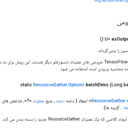
org.tensorflow.O
ومی
()
as
Outp
ور را برمی‌گرداند.
ورودی های عملیات TensorFlow خروجی های عملیات تنسورفلو دیگر هستند. این روش ب
ده محاسبه ورودی است استفاده می شود.
Resource
Gather
.
Options
batch
Dims
(Long b
<
Gather
Resource
ایجاد
( دامنه
دامنه
، منبع
عملوند
<?>، شاخص های
ع
ها
.
.
.
گزینه ها)