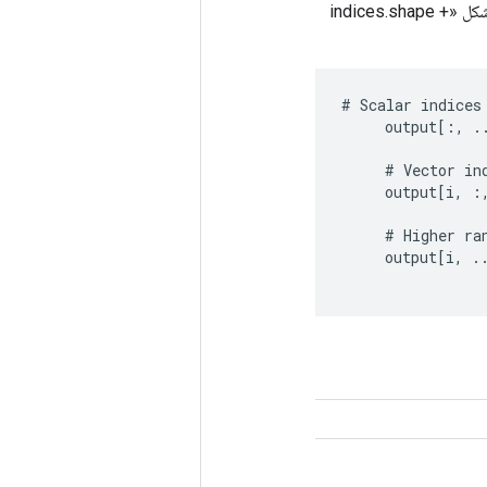
«شاخص‌ها» باید یک تانسور صحیح از هر بعد (معمولاً 0-D یا 1-D) باشند. یک تانسور خروجی با شکل «indices.shape +
#
Scalar
indices
output
[
:,
.
#
Vector
in
output
[
i
,
:
#
Higher
ra
output
[
i
,
.