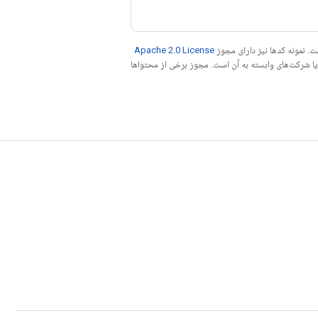
. نمونه کدها نیز دارای مجوز
Apache 2.0 License
ه کنید. جاوا علامت تجاری ثبت‌شده Oracle و/یا شرکت‌های وابسته به آن است. مجوز برخی از محتواها