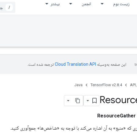
زیست بوم
انجمن
بیشتر
/
این صفحه به‌وسیله
ترجمه شده است.
Java
TensorFlow v2.8.4
API،
Resourc
ResourceGather
ری که «منبع» به آن اشاره می‌کند با توجه به «شاخص‌ها» جمع‌آوری کنید.