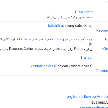
ی
()
asOutput
دسته نمادین یک تانسور را برمی‌گرداند.
batchDims
(Long BatchDims)
Resour
داد را
ایجاد
(حوزه
دامنه
، منبع
عملوند
<?>، شاخص های
عملوند
<T>، نوع کلاس<U> dtype،
ها)
Re
روش Factory برای ایجاد کلاسی که یک عملیات ResourceGather جدید را بسته بندی می کند.
خروجی
()
validateIndices
(Boolean validateIndices)
Resour
org.tensorflow.op.Primi