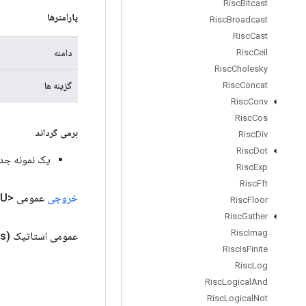
Risc
Bitcast
پارامترها
Risc
Broadcast
Risc
Cast
دامنه
Risc
Ceil
Risc
Cholesky
گزینه ها
Risc
Concat
Risc
Conv
Risc
Cos
برمی گرداند
Risc
Div
Risc
Dot
یک نمونه جدید از ather
Risc
Exp
Risc
Fft
خروجی
عمومی <U>
Risc
Floor
Risc
Gather
Risc
Imag
عمومی استاتیک
es)
Risc
Is
Finite
Risc
Log
Risc
Logical
And
Risc
Logical
Not