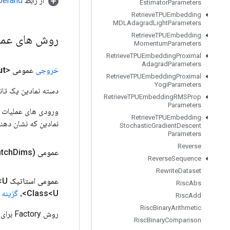
از رابط
perand
Estimator
Parameters
Retrieve
TPUEmbedding
MDLAdagrad
Light
Parameters
Retrieve
TPUEmbedding
روش های عم
Momentum
Parameters
Retrieve
TPUEmbedding
Proximal
Adagrad
Parameters
خروجی
عمومی <U>
ut
Retrieve
TPUEmbedding
Proximal
Yogi
Parameters
دسته نمادین یک تانس
Retrieve
TPUEmbedding
RMSProp
Parameters
Retrieve
TPUEmbedding
نمادین که نشان دهن
Stochastic
Gradient
Descent
Parameters
Reverse
عمومی static
Dims)
atch
Reverse
Sequence
Rewrite
Dataset
عمومی استاتیک
U>
Risc
Abs
Class<U>،
گزینه 
Risc
Add
Risc
Binary
Arithmetic
روش Factory برای ایجاد کلاسی که یک عملیات ResourceGather جدید را بسته بندی می کند.
Risc
Binary
Comparison