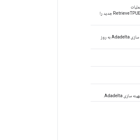
ملیات
RetrieveTPUEmbeddingAdadeltaParameters جدید را
پارامترهای پارامتر توسط الگوریتم بهینه سازی Adadelta به روز
زی Adadelta.