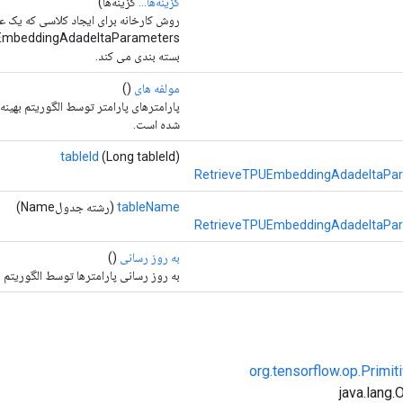
گزینه‌ها...
گزینه‌ها)
روش کارخانه برای ایجاد کلاسی که یک ع
بسته بندی می کند.
مولفه های
()
شده است.
tableId
(Long tableId)
RetrieveTPUEmbeddingAdadeltaPar
tableName
(رشته جدولName)
RetrieveTPUEmbeddingAdadeltaPar
به روز رسانی
()
به روز رسانی پارامترها توسط الگوریتم بهینه سا
org.tensorflow.op.Primi