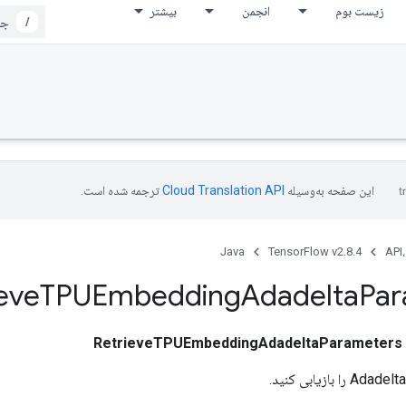
زیست بوم
انجمن
بیشتر
/
این صفحه به‌وسیله
ترجمه شده است.
Java
TensorFlow v2.8.4
API،
eve
TPUEmbedding
Adadelta
Par
RetrieveTPUEmbeddingAdadeltaParameters