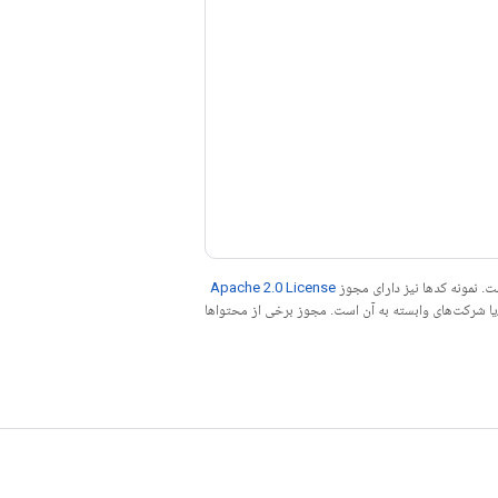
. نمونه کدها نیز دارای مجوز
Apache 2.0 License
ه کنید. جاوا علامت تجاری ثبت‌شده Oracle و/یا شرکت‌های وابسته به آن است. مجوز برخی از محتواها