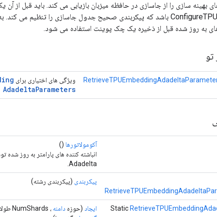
ای بهینه سازی را از جاسازی در حافظه میزبان بازیابی می کند. باید قبل از آن ی
ConfigureTPUEmbeddingHost باشد که پیکربندی صحیح جدول جاسازی را تنظیم می ک
رهای به روز شده قبل از ذخیره یک چک پوینت استفاده می شود.
تو
ding
RetrieveTPUEmbeddingAdadeltaParameter
ویژگی های اختیاری برای
Adadelta
Parameters
ی
آکومولاتورها
()
انباشته کننده های پارامتر به روز شده ت
Adadelta.
پیکربندی
(پیکربندی رشته)
RetrieveTPUEmbeddingAdadeltaPar
RetrieveTPUEmbeddingAda
Static
ایجاد
(حوزه
دامنه
، NumShards طولانی، Long shardId،