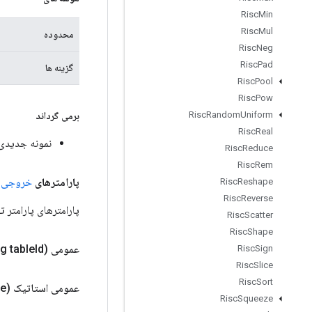
Risc
Min
Risc
Mul
محدوده
Risc
Neg
Risc
Pad
گزینه ها
Risc
Pool
Risc
Pow
Risc
Random
Uniform
برمی گرداند
Risc
Real
نمونه جدیدی از EmbeddingAdadeltaParameters
Risc
Reduce
Risc
Rem
پارامترهای
خروجی
ع
Risc
Reshape
Risc
Reverse
پارامترهای پارامتر توسط الگور
Risc
Scatter
Risc
Shape
عمومی static
Id)
g table
Risc
Sign
Risc
Slice
Risc
Sort
عمومی استاتیک
e)
Risc
Squeeze