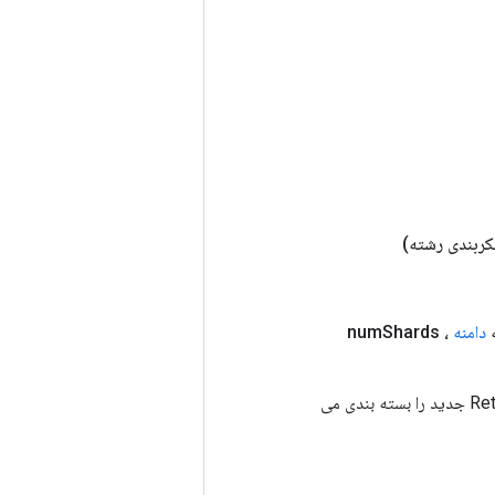
کربندی رشته)
ه
دامنه
، num
Shards
روش کارخانه برای ایجاد کلاسی که یک عملیات RetrieveTPUEmbeddingAdadeltaParameters جدید را بسته بندی می