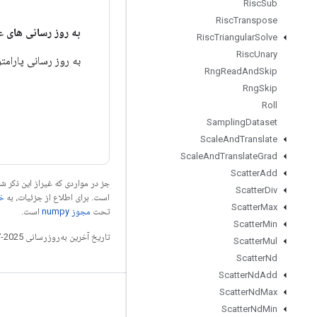
Risc
Sub
Risc
Transpose
به روز رسانی های
ع
Risc
Triangular
Solve
Risc
Unary
به روز رسانی پارامترها
Rng
Read
And
Skip
Rng
Skip
Roll
Sampling
Dataset
Scale
And
Translate
Scale
And
Translate
Grad
Scatter
Add
جز در مواردی که غیراز این ذکر
Scatter
Div
است. برای اطلاع از جزئیات، به
خطم
Scatter
Max
تحت
مجوز numpy‏
است.
Scatter
Min
تاریخ آخرین به‌روزرسانی 2025-07-28 به‌وقت ساعت هماهنگ جهانی.
Scatter
Mul
Scatter
Nd
Scatter
Nd
Add
Scatter
Nd
Max
مرتبط بمانید
Scatter
Nd
Min