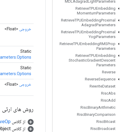
MDLAdagrad
Light
Parameters
Retrieve
TPUEmbedding
Momentum
Parameters
Retrieve
TPUEmbedding
Proximal
Adagrad
Parameters
خروجی
<Float>
Retrieve
TPUEmbedding
Proximal
Yogi
Parameters
Retrieve
TPUEmbedding
RMSProp
Parameters
Static
Retrieve
TPUEmbedding
ameters.Options
Stochastic
Gradient
Descent
Parameters
Static
Reverse
ameters.Options
Reverse
Sequence
خروجی
<Float>
Rewrite
Dataset
Risc
Abs
Risc
Add
Risc
Binary
Arithmetic
روش های ارثی
Risc
Binary
Comparison
از کلاس
tiveOp
Risc
Bitcast
از کلاس java.lang.Object
Risc
Broadcast