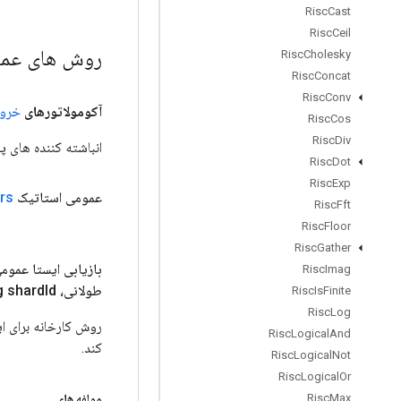
Risc
Cast
Risc
Ceil
روش های عم
Risc
Cholesky
Risc
Concat
Risc
Conv
آکومولاتورهای
خرو
Risc
Cos
Risc
Div
انباشته کننده های پارا
Risc
Dot
Risc
Exp
عمومی استاتیک
rs
Risc
Fft
Risc
Floor
Risc
Gather
بازیابی ایستا عموم
Risc
Imag
طولانی، Long shard
Id،
Risc
Is
Finite
Risc
Log
Risc
Logical
And
کند.
Risc
Logical
Not
Risc
Logical
Or
مولفه های
Risc
Max