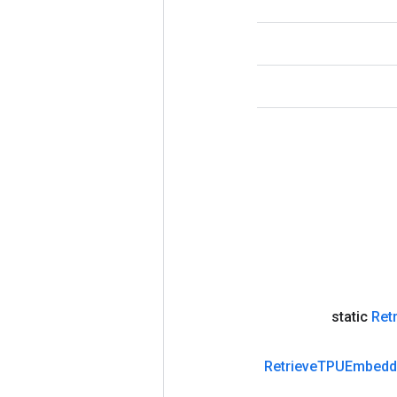
Ret
Retrieve
TPUEmbedd