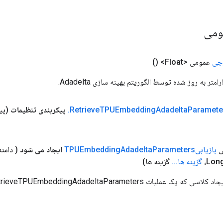
ومی
جی
عمومی <Float>
()
متر به روز شده توسط الگوریتم بهینه سازی Adadelta.
Paramete
Adadelta
TPUEmbedding
Retrieve
.
پیکربندی تنظیمات
(پی
ی
بازیابیTPUEmbedding
Parameters
Adadelta
ایجاد می شود
( دامن
گزینه ها
.
.
.
گزینه ها)