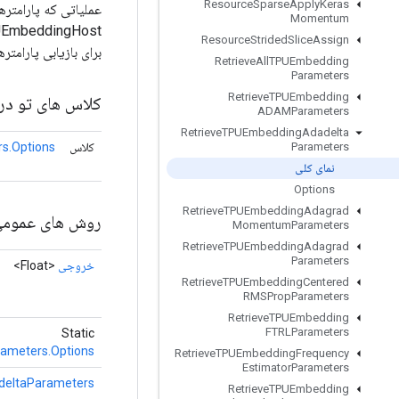
Resource
Sparse
Apply
Keras
عملیاتی که پارامتره
Momentum
Resource
Strided
Slice
Assign
برای بازیابی پارامت
Retrieve
All
TPUEmbedding
Parameters
Retrieve
TPUEmbedding
کلاس های تو در 
ADAMParameters
Retrieve
TPUEmbedding
Adadelta
کلاس
s.Options
Parameters
نمای کلی
Options
Retrieve
TPUEmbedding
Adagrad
روش های عموم
Momentum
Parameters
Retrieve
TPUEmbedding
Adagrad
Parameters
خروجی
<Float>
Retrieve
TPUEmbedding
Centered
RMSProp
Parameters
Retrieve
TPUEmbedding
FTRLParameters
Static
ameters.Options
Retrieve
TPUEmbedding
Frequency
Estimator
Parameters
deltaParameters
Retrieve
TPUEmbedding