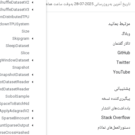
Shuffle
Dataset
V2
Shuffle
Dataset
V3
Shutdown
Distributed
TPU
Shutdown
TPUSystem
Size
Skipgram
Sleep
Dataset
Slice
Sliding
Window
Dataset
Snapshot
Snapshot
Dataset
Snapshot
Dataset
Reader
Snapshot
Nested
Dataset
Reader
Sobol
Sample
Space
To
Batch
Nd
Sparse
Apply
Adagrad
V2
Sparse
Bincount
Sparse
Count
Sparse
Output
Sparse
Cross
Hashed