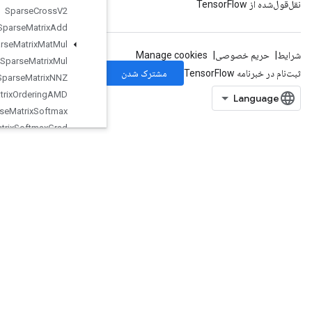
Sparse
Cross
V2
Sparse
Matrix
Add
Sparse
Matrix
Mat
Mul
Sparse
Matrix
Mul
Sparse
Matrix
NNZ
Sparse
Matrix
Ordering
AMD
Sparse
Matrix
Softmax
Sparse
Matrix
Softmax
Grad
SparseMatrixSparseCholesky
SparseMatrixSparseMatMul
SparseMatrixTranspose
SparseMatrixZeros
SparseSegmentSumGrad
SparseTensorToCSRSparseMatrix
Spence
Split
SplitDedupData
SplitV
Squeeze