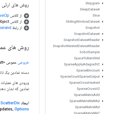
Skipgram
روش های ارثی
Sleep
Dataset
از کلاس
tiveOp
Slice
از کلاس java.lang.Object
Sliding
Window
Dataset
از رابط
perand
Snapshot
Snapshot
Dataset
Snapshot
Dataset
Reader
روش های عم
Snapshot
Nested
Dataset
Reader
Sobol
Sample
Space
To
Batch
Nd
خروجی
عمومی <T>
ut
Sparse
Apply
Adagrad
V2
Sparse
Bincount
دسته نمادین یک تانس
Sparse
Count
Sparse
Output
Sparse
Cross
Hashed
نمادین که نشان دهن
Sparse
Cross
V2
Sparse
Matrix
Add
Sparse
Matrix
Mat
Mul
ایجاد
Div
Scatter
ا
Sparse
Matrix
Mul
pdates
,
Options
Sparse
Matrix
NNZ