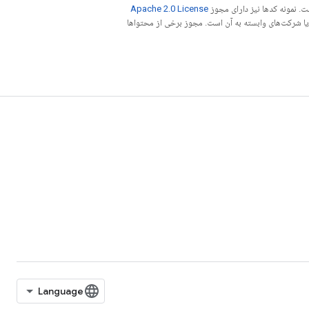
. نمونه کدها نیز دارای مجوز
Apache 2.0 License
ه کنید. جاوا علامت تجاری ثبت‌شده Oracle و/یا شرکت‌های وابسته به آن است. مجوز برخی از محتواها