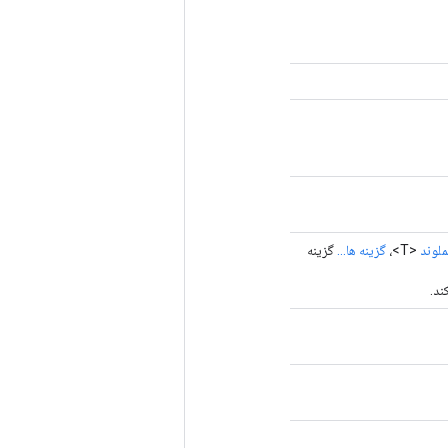
لوند
<T>،
گزینه ها...
گزینه