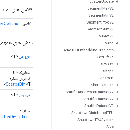
Scatter
Update
کلاس های تو در 
Segment
Max
V2
Segment
Min
V2
Segment
Prod
V2
کلاس
iv.Options
Segment
Sum
V2
Select
V2
روش های عموم
Send
Send
TPUEmbedding
Gradients
خروجی
<T>
Set
Diff1d
Set
Size
Shape
استاتیک <T، U
Shape
N
گسترش شماره>
ScatterDiv
<T>
Shard
Dataset
Shuffle
And
Repeat
Dataset
V2
خروجی
<T>
Shuffle
Dataset
V2
Shuffle
Dataset
V3
استاتیک
Shutdown
Distributed
TPU
catterDiv.Options
Shutdown
TPUSystem
Size