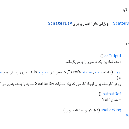
تو
Scatter
Div
ScatterD
ویژگی های اختیاری برای
ی
()
asOutput
دسته نمادین یک تانسور را برمی‌گرداند.
ایجاد
( دامنه
دامنه
،
عملوند
<T> ref، شاخص های
عملوند
<U>، به روز رسانی های
عم
ها)
روش کارخانه برای ایجاد کلاسی که یک عملیات ScatterDiv جدید را بسته بندی می کند.
()
outputRef
= همان "ref".
useLocking
(قفل کردن استفاده بولی)
S