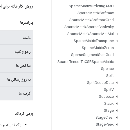
روش کارخانه برای ایجاد کلاسی که ی
Sparse
Matrix
Ordering
AMD
Sparse
Matrix
Softmax
Sparse
Matrix
Softmax
Grad
پارامترها
Sparse
Matrix
Sparse
Cholesky
Sparse
Matrix
Sparse
Mat
Mul
دامنه
Sparse
Matrix
Transpose
Sparse
Matrix
Zeros
رجوع کنید
Sparse
Segment
Sum
Grad
Sparse
Tensor
To
CSRSparse
Matrix
شاخص ها
Spence
Split
به روز رسانی ها
Split
Dedup
Data
Split
V
گزینه ها
Squeeze
Stack
Stage
برمی گرداند
Stage
Clear
یک نمونه جدید از iv
Stage
Peek