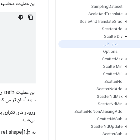
این عملیات محاسبه 
Sampling
Dataset
Scale
And
Translate
Scale
And
Translate
Grad
Scatter
Add
Scatter
Div
نمای کلی
Options
Scatter
Max
Scatter
Min
Scatter
Mul
Scatter
Nd
Scatter
Nd
Add
این 
Scatter
Nd
Max
دارند آسان تر می کند
Scatter
Nd
Min
ورودی‌های تکراری ب
Scatter
Nd
Non
Aliasing
Add
می‌شود.
Scatter
Nd
Sub
Scatter
Nd
Update
به «updates.shape = indices.shape + ref.shape[1:]» یا «updates.shape = []» نیاز دارد.
Scatter
Sub