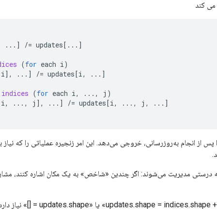
می کند
,
...
]
/=
updates
[
...
]
dices
(
for
each
i
)
[
i
]
,
...
]
/=
updates
[
i
,
...
]
indices
(
for
each
i
,
...,
j
)
[
i
,
...,
j
]
,
...
]
/=
updates
[
i
,
...,
j
,
...
]
عملیات «ref» را پس از انجام به‌روزرسانی، خروجی می‌دهد. این امر زنجیره عملیاتی را که نیا
.
ه درستی مدیریت می‌شوند: اگر چندین «شاخص» به یک مکان اشاره کنند، مشارک