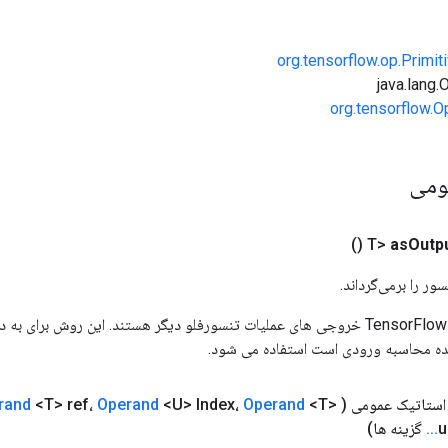
org.tensorflow.op.Primi
org.tensorflow.O
ومی
()
as
Outp
ور را برمی‌گرداند.
ورودی های عملیات TensorFlow خروجی های عملیات تنسورفلو دیگر هستند. این روش ب
ده محاسبه ورودی است استفاده می شود.
ستاتیک عمومی
(
<T>
Operand
<U> Index،
Operand
<T> ref،
rand
u
.
.
.
گزینه ها)