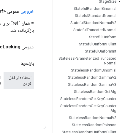
Stage
Size
Stateful
Random
Binomial
خروجی
عمومی <T>
ef
Stateful
Standard
Normal
= همان "
Stateful
Standard
Normal
V2
بازگردانده شد.
Stateful
Truncated
Normal
Stateful
Uniform
Stateful
Uniform
Full
Int
عمومی Static
Locking
e
Stateful
Uniform
Int
Stateless
Parameterized
Truncated
Normal
پارامترها
Stateless
Random
Binomial
استفاده از قفل
Stateless
Random
Gamma
V2
ک
کردن
Stateless
Random
Gamma
V3
Stateless
Random
Get
Alg
Stateless
Random
Get
Key
Counter
Stateless
Random
Get
Key
Counter
Alg
Stateless
Random
Normal
V2
Stateless
Random
Poisson
Stateless
Random
Uniform
Full
Int