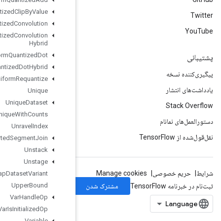
Uniform
Quantized
Clip
By
Value
Uniform
Quantized
Convolution
Uniform
Quantized
Convolution
Hybrid
Uniform
Quantized
Dot
Uniform
Quantized
Dot
Hybrid
Uniform
Requantize
Unique
Unique
Dataset
Unique
With
Counts
Unravel
Index
Unsorted
Segment
Join
Unstack
Unstage
Unwrap
Dataset
Variant
Upper
Bound
Var
Handle
Op
Var
Is
Initialized
Op
Variable