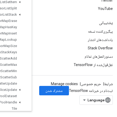
Tensor
List
Set
Item
Tensor
List
Split
Tensor
List
Stack
Tensor
Map
Erase
Tensor
Map
Has
Key
Tensor
Map
Insert
Tensor
Map
Lookup
Tensor
Map
Size
Tensor
Map
Stack
Keys
Tensor
Scatter
Add
Tensor
Scatter
Max
Tensor
Scatter
Min
Tensor
Scatter
Sub
Tensor
Scatter
Update
Tensor
Strided
Slice
Update
Thread
Pool
Dataset
Thread
Pool
Handle
Tile
Timestamp