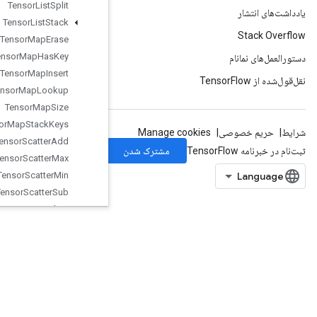
Tensor
List
Split
Tensor
List
Stack
Tensor
Map
Erase
Tensor
Map
Has
Key
Tensor
Map
Insert
Tensor
Map
Lookup
Tensor
Map
Size
Tensor
Map
Stack
Keys
Tensor
Scatter
Add
Tensor
Scatter
Max
Tensor
Scatter
Min
Tensor
Scatter
Sub
Tensor
Scatter
Update
TensorStridedSliceUpdate
ThreadPoolDataset
ThreadPoolHandle
Tile
Timestamp
ToBool