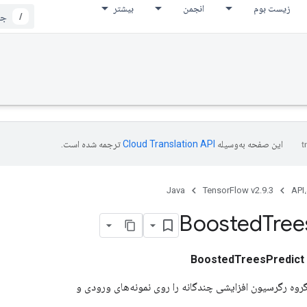
زیست بوم
انجمن
بیشتر
/
این صفحه به‌وسیله
ترجمه شده است.
Java
TensorFlow v2.9.3
API،
Boosted
Tree
BoostedTreesPredict
گروه رگرسیون افزایشی چندگانه را روی نمونه‌های ورودی و