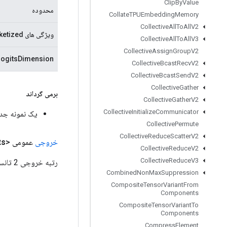
Clip
By
Value
محدوده
Collate
TPUEmbedding
Memory
Collective
All
To
All
V2
ویژگی های bucketized
Collective
All
To
All
V3
Collective
Assign
Group
V2
logitsDimension
Collective
Bcast
Recv
V2
Collective
Bcast
Send
V2
Collective
Gather
برمی گرداند
Collective
Gather
V2
Collective
Initialize
Communicator
یک نمونه جدید از sPredict
Collective
Permute
Collective
Reduce
Scatter
V2
خروجی
عمومی <Float>
ts
Collective
Reduce
V2
Collective
Reduce
V3
رتبه خروجی 2 تانسور حاوی لجیت برای هر مثال.
Combined
Non
Max
Suppression
Composite
Tensor
Variant
From
Components
Composite
Tensor
Variant
To
Components
Compress
Element