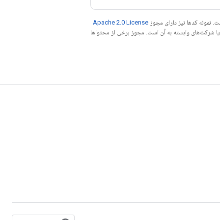
. نمونه کدها نیز دارای مجوز
Apache 2.0 License
ه کنید. جاوا علامت تجاری ثبت‌شده Oracle و/یا شرکت‌های وابسته به آن است. مجوز برخی از محتواها