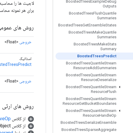
Boosted
Trees
Example
Debug
لاجیت ها را محاسبه 
Outputs
برای هر نمونه محاسب
Boosted
Trees
Flush
Quantile
Summaries
Boosted
Trees
Get
Ensemble
States
روش های عموم
Boosted
Trees
Make
Quantile
Summaries
خروجی
<Float>
Boosted
Trees
Make
Stats
Summary
Boosted
Trees
Predict
استاتیک
Boosted
Trees
Quantile
Stream
stedTreesPredict
Resource
Add
Summaries
Boosted
Trees
Quantile
Stream
Resource
Deserialize
خروجی
<Float>
Boosted
Trees
Quantile
Stream
Resource
Flush
Boosted
Trees
Quantile
Stream
Resource
Get
Bucket
Boundaries
روش های ارثی
Boosted
Trees
Quantile
Stream
Resource
Handle
Op
از کلاس
tiveOp
Boosted
Trees
Serialize
Ensemble
از کلاس java.lang.Object
Boosted
Trees
Sparse
Aggregate
از رابط
perand