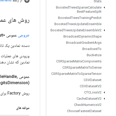
Stats
Boosted
Trees
Sparse
Calculate
Best
Feature
Split
روش های عم
Boosted
Trees
Training
Predict
Boosted
Trees
Update
Ensemble
Boosted
Trees
Update
Ensemble
V2
خروجی
عمومی <Float>
ut
Broadcast
Dynamic
Shape
Broadcast
Gradient
Args
دسته نمادین یک تانس
Broadcast
To
Bucketize
CSRSparse
Matrix
Components
نمادین که نشان دهن
CSRSparse
Matrix
To
Dense
CSRSparse
Matrix
To
Sparse
Tensor
عمومی Static
,
Handle
le
CSVDataset
gits
Dimension)
CSVDataset
V2
CTCLoss
V2
روش Factory برای ایجاد کلاسی که عملیات جدید BoostedTreesPredict را بسته بندی می کند.
Cache
Dataset
V2
Check
Numerics
V2
مولفه های
Choose
Fastest
Dataset