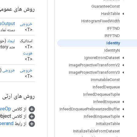
Guarantee
Const
روش های عموم
Hash
Table
Histogram
Fixed
Width
خروجی
sOutput
IFFTND
<T>
دسته نمادی
IRFFTND
استاتیک
ایجاد
(حو
Identity
<T>
متد Factory برای ایجاد کلاسی که یک عملیات Identity جدید را بسته بندی می کند.
Identity
N
هویت
Ignore
Errors
Dataset
<T>
Image
Projective
Transform
V2
خروجی
خروجی
()
Image
Projective
Transform
V3
<T>
Immutable
Const
Infeed
Dequeue
روش های ارثی
Infeed
Dequeue
Tuple
Infeed
Enqueue
از کلاس
tiveOp
Infeed
Enqueue
Prelinearized
Buffer
از کلاس java.lang.Object
Infeed
Enqueue
Tuple
از رابط
perand
Initialize
Table
Initialize
Table
From
Dataset