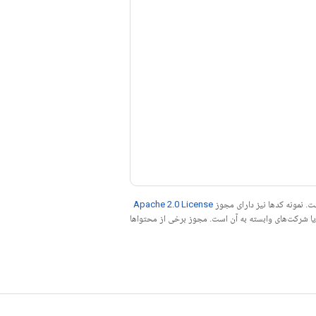
. نمونه کدها نیز دارای مجوز
Apache 2.0 License
ه کنید. جاوا علامت تجاری ثبت‌شده Oracle و/یا شرکت‌های وابسته به آن است. مجوز برخی از محتواها