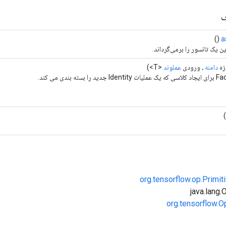
ی
()
a
ن یک تانسور را برمی‌گرداند.
زه
دامنه
، ورودی
عملوند
<T>)
org.tensorflow.op.Primi
org.tensorflow.O