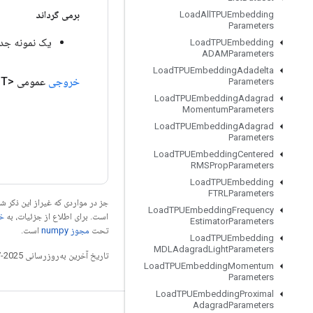
برمی گرداند
Load
All
TPUEmbedding
Parameters
یک نمونه جد
Load
TPUEmbedding
ADAMParameters
Load
TPUEmbedding
Adadelta
خروجی
عمومی <T>
Parameters
Load
TPUEmbedding
Adagrad
Momentum
Parameters
Load
TPUEmbedding
Adagrad
Parameters
Load
TPUEmbedding
Centered
RMSProp
Parameters
Load
TPUEmbedding
FTRLParameters
جز در مواردی که غیراز این ذکر
Load
TPUEmbedding
Frequency
است. برای اطلاع از جزئیات، به
خطم
Estimator
Parameters
تحت
مجوز numpy‏
است.
Load
TPUEmbedding
MDLAdagrad
Light
Parameters
تاریخ آخرین به‌روزرسانی 2025-07-28 به‌وقت ساعت هماهنگ جهانی.
Load
TPUEmbedding
Momentum
Parameters
Load
TPUEmbedding
Proximal
Adagrad
Parameters