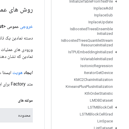
Initialize
Table
From
Text
File
روش های عم
Inplace
Add
Inplace
Sub
Inplace
Update
خروجی
عمومی <T>
ut
Is
Boosted
Trees
Ensemble
Initialized
دسته نمادین یک تانس
Is
Boosted
Trees
Quantile
Stream
Resource
Initialized
Is
TPUEmbedding
Initialized
نمادین که نشان دهن
Is
Variable
Initialized
Isotonic
Regression
ایجاد
هویت
ایستا ع
Iterator
Get
Device
KMC2Chain
Initialization
متد Factory برای ایجاد کلاسی که یک عملیات Identity جدید را بسته بندی می کند.
Kmeans
Plus
Plus
Initialization
Kth
Order
Statistic
مولفه های
LMDBDataset
LSTMBlock
Cell
LSTMBlock
Cell
Grad
محدوده
Lin
Space
List
Dataset