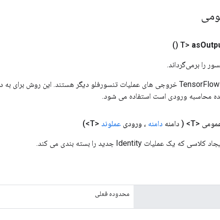
ومی
()
as
Outp
ور را برمی‌گرداند.
ورودی های عملیات TensorFlow خروجی های عملیات تنسورفلو دیگر هستند. این روش ب
ده محاسبه ورودی است استفاده می شود.
مومی <T>
( دامنه
دامنه
، ورودی
عملوند
<T>)
محدوده فعلی