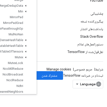
Merge
Dedup
Data
Min
Mirror
Pad
Mirror
Pad
Grad
Mlir
Passthrough
Op
Mul
No
Nan
Mutable
Dense
Hash
Table
Mutable
Hash
Table
Mutable
Hash
Table
Of
Tensors
Mutex
Mutex
Lock
Nccl
All
Reduce
Nccl
Broadcast
Nccl
Reduce
Ndtri
Nearest
Neighbors
Next
After
Next
Iteration