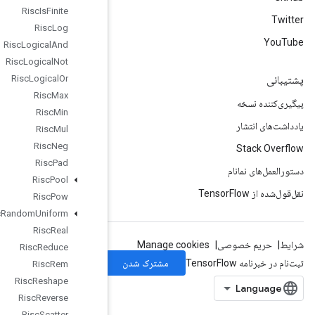
Risc
Is
Finite
Risc
Log
Risc
Logical
And
Risc
Logical
Not
Risc
Logical
Or
Risc
Max
Risc
Min
Risc
Mul
Risc
Neg
Risc
Pad
Risc
Pool
Risc
Pow
Risc
Random
Uniform
Risc
Real
Risc
Reduce
Risc
Rem
Risc
Reshape
Risc
Reverse
Risc
Scatter