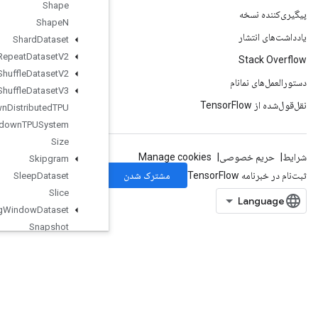
Shape
Shape
N
Shard
Dataset
Shuffle
And
Repeat
Dataset
V2
Shuffle
Dataset
V2
Shuffle
Dataset
V3
Shutdown
Distributed
TPU
Shutdown
TPUSystem
Size
Skipgram
Sleep
Dataset
Slice
Sliding
Window
Dataset
Snapshot
Snapshot
Chunk
Dataset
Snapshot
Dataset
Snapshot
Dataset
Reader
SnapshotNestedDatasetReader
SobolSample