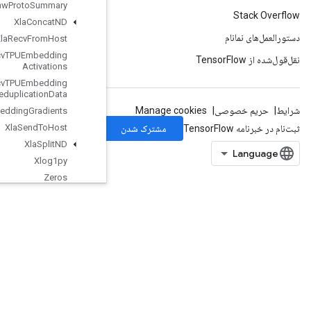
Write
Raw
Proto
Summary
Xla
Concat
ND
Xla
Recv
From
Host
Xla
Recv
TPUEmbedding
Activations
Xla
Recv
TPUEmbedding
Deduplication
Data
Xla
Send
TPUEmbedding
Gradients
Xla
Send
To
Host
Xla
Split
ND
Xlog1py
Zeros
Zeros
Like
org.tensorflow.types