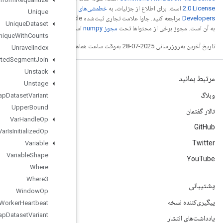
خطمشی‌های سایت Google
Unique
مراجعه کنید. جاوا علامت تجاری ثبت‌شده Oracle و/یا شرکت‌های وابسته
Unique
Dataset
ست.
Unique
With
Counts
Unravel
Index
Unsorted
Segment
Join
Unstack
Unstage
Unwrap
Dataset
Variant
Upper
Bound
Var
Handle
Op
Var
Is
Initialized
Op
Variable
Variable
Shape
Where
Where3
Window
Op
Worker
Heartbeat
Wrap
Dataset
Variant