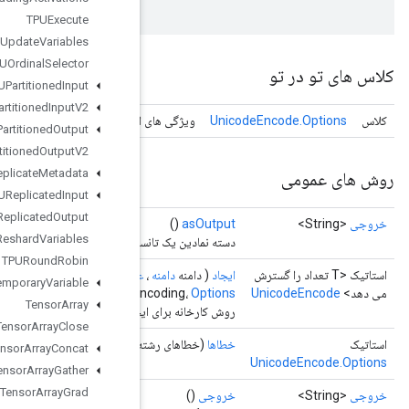
TPUExecute
TPUExecute
And
Update
Variables
TPUOrdinal
Selector
TPUPartitioned
Input
TPUPartitioned
Input
V2
Unicode
Encode
ویژگی های اخ
TPUPartitioned
Output
TPUPartitioned
Output
V2
TPUReplicate
Metadata
TPUReplicated
Input
TPUReplicated
Output
TPUReshard
Variables
دسته نمادین یک تان
TPURound
Robin
Operand
<T> inputSplits، String
<Integer> inputValues،
عملوند
Temporary
Variable
گزینه‌ها)
outputEn
Tensor
Array
روش کارخانه برای ایجاد کلاسی که یک عملیات Unic
Tensor
Array
Close
(خطا
Tensor
Array
Concat
Tensor
Array
Gather
Tensor
Array
Grad