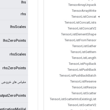
lhs
Tensor
Array
Unpack
Tensor
Array
Write
rhs
Tensor
List
Concat
Tensor
List
Concat
Lists
lhsScales
Tensor
List
Concat
V2
Tensor
List
Element
Shape
Tensor
List
From
Tensor
lhsZeroPoints
Tensor
List
Gather
Tensor
List
Get
Item
rhsScales
Tensor
List
Length
Tensor
List
Pop
Back
rhsZeroPoints
Tensor
List
Push
Back
Tensor
List
Push
Back
Batch
Tensor
List
Reserve
مقیاس های خروجی
Tensor
List
Resize
Tensor
List
Scatter
utputZeroPoints
Tensor
List
Scatter
Into
Existing
List
Tensor
List
Scatter
V2
antizationMinVal