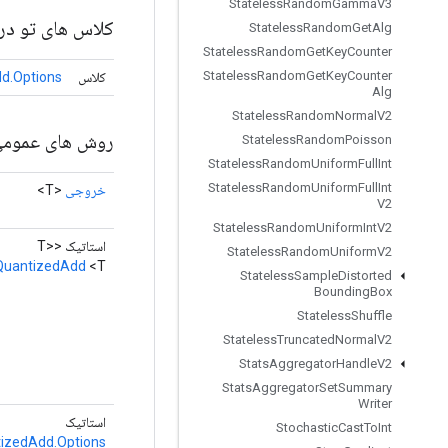
Stateless
Random
Gamma
V3
کلاس های تو در 
Stateless
Random
Get
Alg
Stateless
Random
Get
Key
Counter
Stateless
Random
Get
Key
Counter
کلاس
d.Options
Alg
Stateless
Random
Normal
V2
روش های عموم
Stateless
Random
Poisson
Stateless
Random
Uniform
Full
Int
Stateless
Random
Uniform
Full
Int
خروجی
<T>
V2
Stateless
Random
Uniform
Int
V2
استاتیک <T>
Stateless
Random
Uniform
V2
QuantizedAdd
<T>
Stateless
Sample
Distorted
Bounding
Box
Stateless
Shuffle
Stateless
Truncated
Normal
V2
Stats
Aggregator
Handle
V2
Stats
Aggregator
Set
Summary
Writer
استاتیک
Stochastic
Cast
To
Int
izedAdd.Options