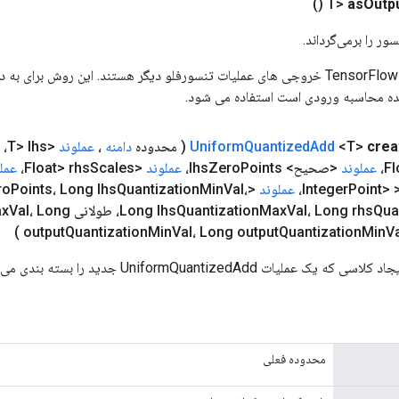
()
as
Outp
ور را برمی‌گرداند.
ورودی های عملیات TensorFlow خروجی های عملیات تنسورفلو دیگر هستند. این روش ب
ده محاسبه ورودی است استفاده می شود.
crea
<T>
Add
Quantized
Uniform
( محدوده
دامنه
،
عملوند
<T> lhs،
عملوند
<صحیح> lhs
Points،
Zero
عملوند
<Float> rhs
Scales،
عمل
Point> 
عملوند
<Integer> output
Val،
Min
Quantization
Points، Long lhs
ro
x
Val، Long
Long lhs
Quantization
Max
Val، Long rhs
Qua
)
output
Quantization
Min
Val، Long output
Quantization
Min
V
لیات UniformQuantizedAdd جدید را بسته بندی می کند.
محدوده فعلی