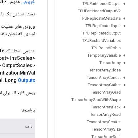
خروجی
عمومی <T>
ut
TPUPartitioned
Output
TPUPartitioned
Output
V2
دسته نمادین یک تانس
TPUReplicate
Metadata
TPUReplicated
Input
نمادین که نشان دهن
TPUReplicated
Output
TPUReshard
Variables
TPURound
Robin
عمومی استاتیک
te
Temporary
Variable
Scales،
<Float> lhs
Tensor
Array
> Output
Scales،
<Integer
Tensor
Array
Close
Val، طولانی rhs
Min
ntization
Tensor
Array
Concat
al، Long
Outputx
Tensor
Array
Gather
روش کارخانه برای ایجاد کلاسی که یک عم
Tensor
Array
Grad
Tensor
Array
Grad
With
Shape
Tensor
Array
Pack
پارامترها
Tensor
Array
Read
Tensor
Array
Scatter
دامنه
Tensor
Array
Size
Tensor
Array
Split