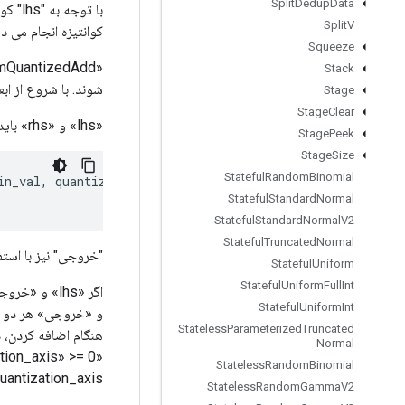
Split
Dedup
Data
Split
V
کوانتیزه انجام می د
Squeeze
Stack
شوند. با شروع از ابعاد 
Stage
Stage
Clear
«lhs» و «rhs» باید تانسور کوانتیزه شوند، جایی که مقدار داده با استفاده از فرمول کوانتیزه می‌شود:
Stage
Peek
Stage
Size
Stateful
Random
Binomial
in_val
,
quantization_max_val
)
Stateful
Standard
Normal
Stateful
Standard
Normal
V2
Stateful
Truncated
Normal
"خروجی" نیز با استف
Stateful
Uniform
Stateful
Uniform
Full
Int
Stateful
Uniform
Int
و «خروجی» هر دو در
Stateless
Parameterized
Truncated
Normal
Stateless
Random
Binomial
«operand.quantization_axis» باید برابر با «output.dims» 
Stateless
Random
Gamma
V2