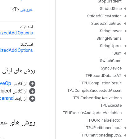
Stop
Gradient
Strided
Slice
خروجی
<T>
Strided
Slice
Assign
Strided
Slice
Grad
استاتیک
String
Lower
izedAdd.Options
String
NGrams
استاتیک
String
Upper
izedAdd.Options
Sum
Switch
Cond
Sync
Device
روش های ارثی
TFRecord
Dataset
V2
از کلاس
tiveOp
TPUCompilation
Result
از کلاس java.lang.Object
TPUCompile
Succeeded
Assert
از رابط
perand
TPUEmbedding
Activations
TPUExecute
TPUExecute
And
Update
Variables
روش های عم
TPUOrdinal
Selector
TPUPartitioned
Input
TPUPartitioned
Input
V2