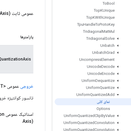
To
Bool
Top
KUnique
عمومی ثابت
Axis)
Top
KWith
Unique
Tpu
Handle
To
Proto
Key
Tridiagonal
Mat
Mul
پارامترها
Tridiagonal
Solve
Unbatch
Unbatch
Grad
QuantizationAxis
Uncompress
Element
Unicode
Decode
Unicode
Encode
Uniform
Dequantize
خروجی
عمومی <T>
Uniform
Quantize
Uniform
Quantized
Add
تانسور کوانتیزه خر
نمای کلی
Options
استاتیک عمومی
on
Uniform
Quantized
Clip
By
Value
Axis)
Uniform
Quantized
Convolution
Uniform
Quantized
Convolution