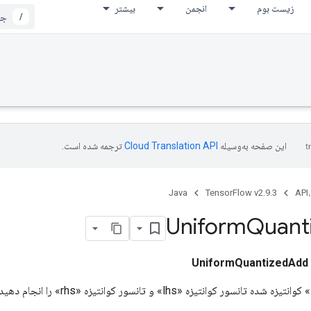
زیست بوم
انجمن
بیشتر
/
این صفحه به‌وسیله
ترجمه شده است.
Java
TensorFlow v2.9.3
API،
Uniform
Quant
UniformQuantizedAdd
سور کوانتیزه «lhs» و تانسور کوانتیزه «rhs» را انجام دهید.