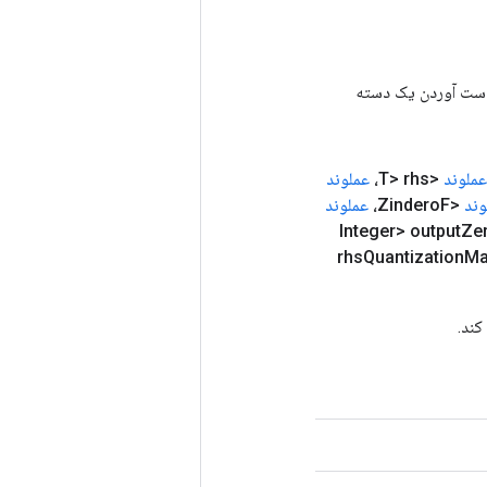
رای به دست آوردن یک دسته
عملوند
<T> rhs،
عملوند
وند
<Zindero
F،
عملوند
Ze
Quantization
Ma