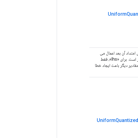
Uniform
Quan
امتداد آن بعد اعمال می
شود. اگر روی -1 تنظیم شود (پیش‌فرض)، این نشان‌دهنده کوانتیزاسیون هر تانسور است. برای «lhs»، فقط
ی‌شود. بنابراین، این باید روی -1 تنظیم شود. مقادیر دیگر باعث ایجاد خطا
Uniform
Quantize