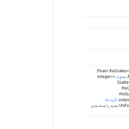
<Float> lhsSc
عملوند
<Integer>
lhs
rhsQuantiz
outpu
گزینه ها...
روش کارخانه برای ایجاد کلاسی که یک عملیات UniformQuantizedAdd جدید را بسته بندی