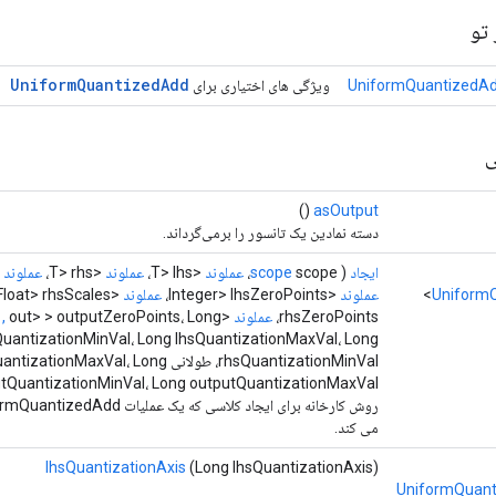
تو
Uniform
Quantized
Add
UniformQuantizedAd
ویژگی های اختیاری برای
ی
()
asOutput
دسته نمادین یک تانسور را برمی‌گرداند.
ایجاد
(
scope،
scope
عملوند
<T> lhs،
عملوند
<T> rhs،
عملوند
ales،
Uniform
عملوند
<Integer> lhsZeroPoints،
عملوند
<Float> rhsScales،
rhsZeroPoints،
عملوند
<Scalte
out> > outputZeroPoints، Long
,
QuantizationMinVal، Long lhsQuantizationMaxVal، Long
rhsQuantizationMinVal، طولانی ationMaxVal، Long
tQuantizationMinVal، Long outputQuantizationMaxVal،
می کند.
lhsQuantizationAxis
(Long lhsQuantizationAxis)
UniformQuant