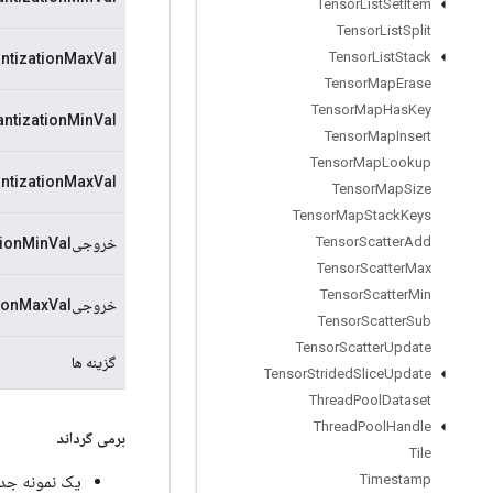
Tensor
List
Set
Item
Tensor
List
Split
Tensor
List
Stack
ntizationMaxVal
Tensor
Map
Erase
Tensor
Map
Has
Key
ntizationMinVal
Tensor
Map
Insert
Tensor
Map
Lookup
ntizationMaxVal
Tensor
Map
Size
Tensor
Map
Stack
Keys
Tensor
Scatter
Add
خروجیQuantizationMinVal
Tensor
Scatter
Max
Tensor
Scatter
Min
خروجیQuantizationMaxVal
Tensor
Scatter
Sub
Tensor
Scatter
Update
گزینه ها
Tensor
Strided
Slice
Update
Thread
Pool
Dataset
Thread
Pool
Handle
برمی گرداند
Tile
یک نمونه جدید از tizedAdd
Timestamp