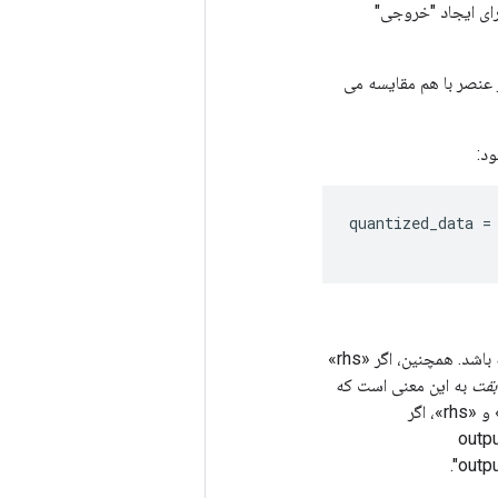
زه شده و "rhs" کوانتیزه شده، افزودن کوانتیزه شده روی "lhs" و "rhs" را برای ایجاد "خروجی"
یه ورودی از نظر عنصر با هم مقایسه می
quantized_data
=
اگر «lhs» و «خروجی» هر دو در هر محور کوانتیزه شوند، محور کوانتیزه‌سازی باید مطابقت داشته باشد. همچنین، اگر «rhs»
بقت
به این معنی است که
هنگام اضافه کردن، در مورد پخش، محور باید مطابقت داشته باشد. یعنی برای هر دو عملوند «lhs» و «rhs»، اگر
outpu» -