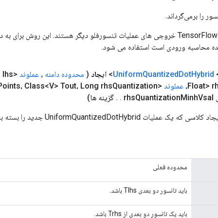
ور را برمی‌گرداند.
ورودی های عملیات TensorFlow خروجی های عملیات تنسورفلو دیگر هستند. این روش ب
ده محاسبه ورودی است استفاده می شود.
<
Hybrid
Dot
Quantized
Uniform
ایجاد
(
محدوده دامنه
،
عملوند
<T> lhs،
عملوند
<Integer> rhs
Quantization
Points، Class<V> Tout، Long rhs
Vsal
Minh
Quantization
.
.
گزینه ها)
ات UniformQuantizedDotHybrid جدید را بسته بندی می کند.
محدوده فعلی
باید تانسور دو بعدی Tlhs باشد.
باید یک تانسور دو بعدی از Trhs باشد.