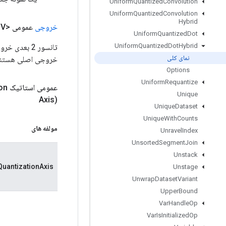
Uniform
Quantized
Convolution
Uniform
Quantized
Convolution
Hybrid
خروجی
عمومی <V>
Uniform
Quantized
Dot
Uniform
Quantized
Dot
Hybrid
نمای کلی
خروجی اصلی هستند (
Options
Uniform
Requantize
عمومی استاتیک
on
Unique
Axis)
Unique
Dataset
Unique
With
Counts
مولفه های
Unravel
Index
Unsorted
Segment
Join
Unstack
QuantizationAxis
Unstage
Unwrap
Dataset
Variant
Upper
Bound
Var
Handle
Op
Var
Is
Initialized
Op