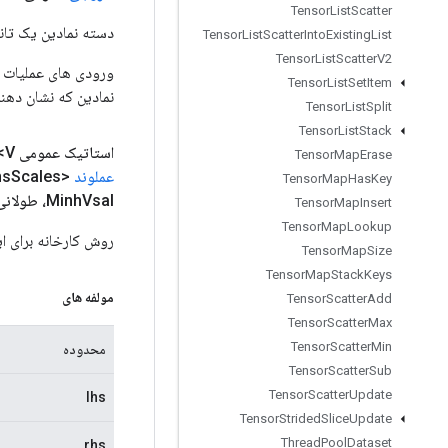
Tensor
List
Scatter
دسته نمادین یک تانس
Tensor
List
Scatter
Into
Existing
List
Tensor
List
Scatter
V2
Tensor
List
Set
Item
نمادین که نشان دهن
Tensor
List
Split
Tensor
List
Stack
استاتیک عمومی
V>
Tensor
Map
Erase
عملوند
<Float> rhs
Scales،
Tensor
Map
Has
Key
Vsal، طولانی rhs
Minh
Tensor
Map
Insert
Tensor
Map
Lookup
روش کارخانه برای ایجاد کلاسی که یک عملی
Tensor
Map
Size
Tensor
Map
Stack
Keys
مولفه های
Tensor
Scatter
Add
Tensor
Scatter
Max
Tensor
Scatter
Min
محدوده
Tensor
Scatter
Sub
Tensor
Scatter
Update
lhs
Tensor
Strided
Slice
Update
Thread
Pool
Dataset
rhs