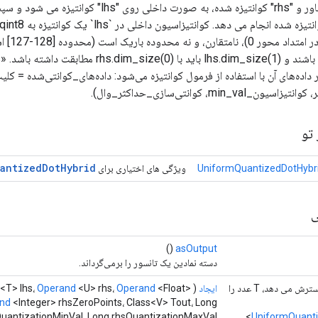
با توجه به "lhs" شناور و "rhs" کوانتیزه شده، به صورت داخل
داده‌های آن با استفاده از فرمول کوانتیزه می‌شود: داده‌های_کوانتی‌شده = کلی
min_، کوانتی‌سازی_حداکثر_وال).
تو
antized
Dot
Hybrid
UniformQuantizedDotHybri
ویژگی های اختیاری برای
ی
()
asOutput
دسته نمادین یک تانسور را برمی‌گرداند.
استاتیک <V عدد را گسترش می دهد، T عدد را
ایجاد
(
<Float>
Operand
<U> rhs،
Operand
<T> lhs،
nd
<Integer> rhsZeroPoints، Class<V> Tout، Long
uantizationMinVal، Long rhsQuantizationMaxVal،
UniformQuanti