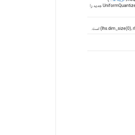
روش کارخانه برای ایجاد کلاسی که یک عملیات UniformQuantizedDotHybrid جدید را