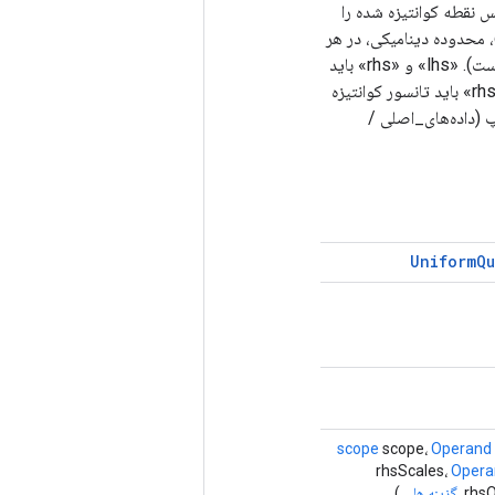
ی روی "lhs" کوانتیزه می شود و سپس نقطه کوانتیزه شده را
روی lhs و "rhs" کوانتیزه شده انجام می دهد. کوانتیزاسیون داخلی در `lhs` یک کوانتیزه به qint8، محدوده دینامیکی، در هر
دسته (در هر محور در امتداد محور 0)، نامتقارن، و نه محدوده باریک است (محدوده [128-127] است). «lhs» و «rhs» باید
تانسورهای دو بعدی باشند و lhs.dim_size(1) باید با rhs.dim_size(0) مطابقت داشته باشد. «rhs» باید تانسور کوانتیزه
پ (داده‌های_اصلی /
Uniform
Qu
scope
scope،
Operand
rhsScales،
Opera
rhsQ
گزینه ها...
)