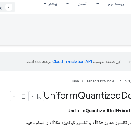
زیست بوم
انجمن
بیشتر
/
این صفحه به‌وسیله
ترجمه شده است.
Java
TensorFlow v2.9.3
API،
Uniform
Quantized
D
UniformQuantizedDotHybrid
 تانسور کوانتیزه «rhs» را انجام دهید.