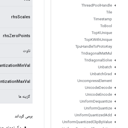
Thread
Pool
Handle
Tile
rhsScales
Timestamp
To
Bool
Top
KUnique
rhsZeroPoints
Top
KWith
Unique
Tpu
Handle
To
Proto
Key
تاوت
Tridiagonal
Mat
Mul
Tridiagonal
Solve
ntizationMinVal
Unbatch
Unbatch
Grad
Uncompress
Element
ntizationMaxVal
Unicode
Decode
Unicode
Encode
گزینه ها
Uniform
Dequantize
Uniform
Quantize
Uniform
Quantized
Add
برمی گرداند
Uniform
Quantized
Clip
By
Value
یک نمونه جدید از izedDotHybrid