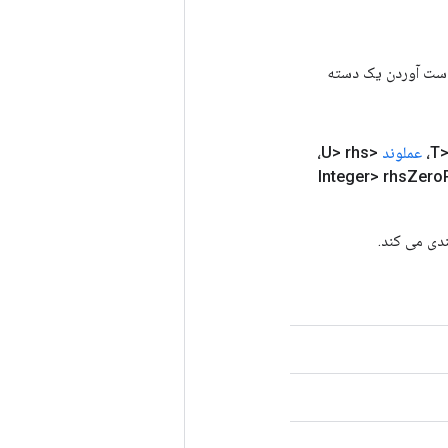
رای به دست آوردن یک دسته
عملوند
<U> rhs،
Zero