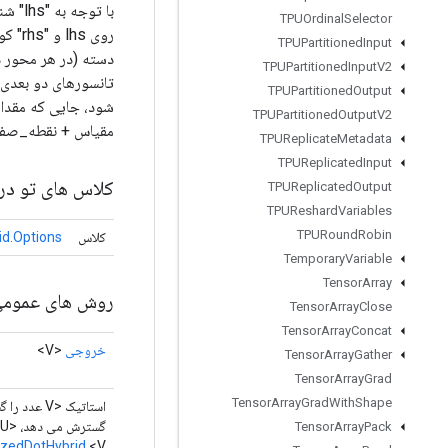
TPUOrdinal
Selector
TPUPartitioned
Input
TPUPartitioned
Input
V2
TPUPartitioned
Output
شود، جایی که مقدار 
TPUPartitioned
Output
V2
مقیاس + نقطه_صفر، کوانتیزاسیون_val
TPUReplicate
Metadata
TPUReplicated
Input
کلاس های تو در 
TPUReplicated
Output
TPUReshard
Variables
TPURound
Robin
کلاس
d.Options
Temporary
Variable
Tensor
Array
روش های عموم
Tensor
Array
Close
Tensor
Array
Concat
خروجی
<V>
Tensor
Array
Gather
Tensor
Array
Grad
Tensor
Array
Grad
With
Shape
گسترش می دهد، U>
Tensor
Array
Pack
zedDotHybrid
<V>