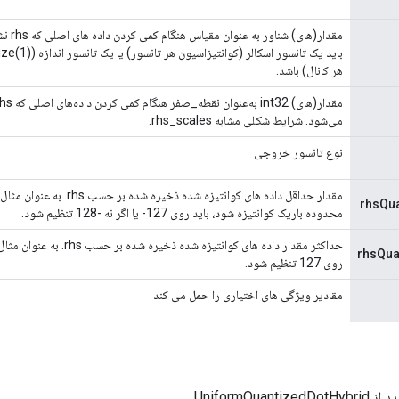
مقدار(ها
هر کانال) باشد.
می‌شود. شرایط شکلی مشابه rhs_scales.
نوع تانسور خروجی
rhsQua
محدوده باریک کوانتیزه شود، باید روی 127- یا اگر نه -128 تنظیم شود.
rhsQua
روی 127 تنظیم شود.
مقادیر ویژگی های اختیاری را حمل می کند
UniformQuant