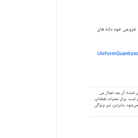
lhs.dim_size(0)، rhs.dim_)) است. داده های خروجی خود داده های
Uniform
Quantize
امتداد آن بعد اعمال می
نسور است. برای عملیات نقطه‌ای،
ا کوانتیزاسیون هر کانال در امتداد بعد 1 پشتیبانی می‌شود. بنابراین، این ویژگی