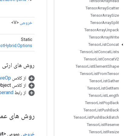
Tensor
Array
Read
Tensor
Array
Scatter
Tensor
Array
Size
خروجی
<V>
Tensor
Array
Split
Tensor
Array
Unpack
Tensor
Array
Write
Static
Tensor
List
Concat
otHybrid.Options
Tensor
List
Concat
Lists
Tensor
List
Concat
V2
روش های ارثی
Tensor
List
Element
Shape
Tensor
List
From
Tensor
از کلاس
tiveOp
Tensor
List
Gather
از کلاس java.lang.Object
Tensor
List
Get
Item
از رابط
perand
Tensor
List
Length
Tensor
List
Pop
Back
Tensor
List
Push
Back
روش های عم
Tensor
List
Push
Back
Batch
Tensor
List
Reserve
Tensor
List
Resize
خروجی
عمومی <V>
ut