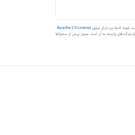
. نمونه کدها نیز دارای مجوز
Apache 2.0 License
ه کنید. جاوا علامت تجاری ثبت‌شده Oracle و/یا شرکت‌های وابسته به آن است. مجوز برخی از محتواها