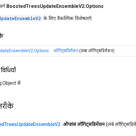
वर्ग
BoostedTreesUpdateEnsembleV2.Options
UpdateEnsembleV2
के लिए वैकल्पिक विशेषताएँ
के
dateEnsembleV2.Options
लॉगिट्सडिमेंशन
(लंबा लॉगिट्सडिमेंशन)
 विधियाँ
ng.Object से
तरीके
ed
Trees
Update
Ensemble
V2
.
ऑप्शंस लॉगिट्सडिमेंशन
(लंबे लॉगिट्सडिम