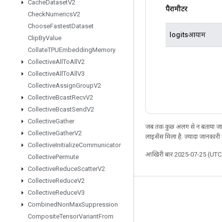
Cache
Dataset
V2
पैरामीटर
Check
Numerics
V2
Choose
Fastest
Dataset
logitsआयाम
Clip
By
Value
Collate
TPUEmbedding
Memory
Collective
All
To
All
V2
Collective
All
To
All
V3
Collective
Assign
Group
V2
Collective
Bcast
Recv
V2
Collective
Bcast
Send
V2
Collective
Gather
जब तक कुछ अलग से न बताया जाए
Collective
Gather
V2
लाइसेंस मिला है. ज़्यादा जानकारी
Collective
Initialize
Communicator
आखिरी बार 2025-07-25 (UTC)
Collective
Permute
Collective
Reduce
Scatter
V2
Collective
Reduce
V2
Collective
Reduce
V3
जुड़े रहें
Combined
Non
Max
Suppression
ब्लॉग
Composite
Tensor
Variant
From