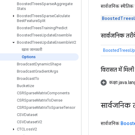
Boosted
Trees
Sparse
Aggregate
सार्वजनिक स्थैतिक 
Stats
Boosted
Trees
Sparse
Calculate
BoostedTrees
Best
Feature
Split
Boosted
Trees
Training
Predict
सार्वजनिक तरी
Boosted
Trees
Update
Ensemble
Boosted
Trees
Update
Ensemble
V2
खास जानकारी
BoostedTreesUp
Options
Broadcast
Dynamic
Shape
विरासत में मिली
Broadcast
Gradient
Args
Broadcast
To
कक्षा java.la
Bucketize
CSRSparse
Matrix
Components
CSRSparse
Matrix
To
Dense
सार्वजनिक 
CSRSparse
Matrix
To
Sparse
Tensor
CSVDataset
CSVDataset
V2
सार्वजनिक
Boost
CTCLoss
V2