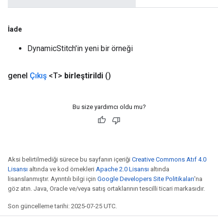
rs
İade
mParameters
DynamicStitch'in yeni bir örneği
rs
Parameters
genel
Çıkış
<T>
birleştirildi
()
rParameters
Parameters
Bu size yardımcı oldu mu?
ters
arameters
meters
rs
tDescentParameters
Aksi belirtilmediği sürece bu sayfanın içeriği
Creative Commons Atıf 4.0
Lisansı
altında ve kod örnekleri
Apache 2.0 Lisansı
altında
lisanslanmıştır. Ayrıntılı bilgi için
Google Developers Site Politikaları
'na
göz atın. Java, Oracle ve/veya satış ortaklarının tescilli ticari markasıdır.
Son güncelleme tarihi: 2025-07-25 UTC.