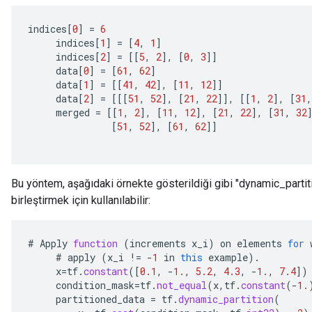
indices
[
0
]
=
6
indices
[
1
]
=
[
4
,
1
]
indices
[
2
]
=
[[
5
,
2
]
,
[
0
,
3
]]
data
[
0
]
=
[
61
,
62
]
data
[
1
]
=
[[
41
,
42
]
,
[
11
,
12
]]
data
[
2
]
=
[[[
51
,
52
]
,
[
21
,
22
]]
,
[[
1
,
2
]
,
[
31
,
merged
=
[[
1
,
2
]
,
[
11
,
12
]
,
[
21
,
22
]
,
[
31
,
32
[
51
,
52
]
,
[
61
,
62
]]
Bu yöntem, aşağıdaki örnekte gösterildiği gibi "dynamic_partiti
birleştirmek için kullanılabilir:
#
Apply
function
(
increments
x_i
)
on
elements
for
#
apply
(
x_i
!=
-
1
in
this
example
).
x
=
tf
.
constant
(
[
0.1
,
-
1.
,
5.2
,
4.3
,
-
1.
,
7.4
]
)
condition_mask
=
tf
.
not_equal
(
x
,
tf
.
constant
(
-
1.
partitioned_data
=
tf
.
dynamic_partition
(