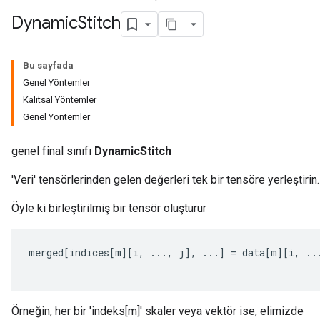
Dynamic
Stitch
Bu sayfada
Genel Yöntemler
Kalıtsal Yöntemler
Genel Yöntemler
rBatch
genel final sınıfı
DynamicStitch
'Veri' tensörlerinden gelen değerleri tek bir tensöre yerleştirin.
Batch
Öyle ki birleştirilmiş bir tensör oluşturur
atch
merged
[
indices
[
m
][
i
,
...,
j
]
,
...
]
=
data
[
m
][
i
,
..
Örneğin, her bir 'indeks[m]' skaler veya vektör ise, elimizde