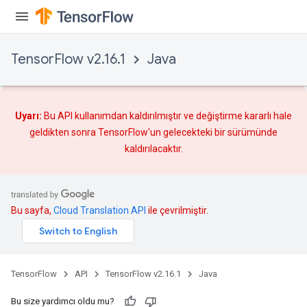
TensorFlow v2.16.1
Java
Uyarı:
Bu API kullanımdan kaldırılmıştır ve
değiştirme
kararlı hale
geldikten sonra TensorFlow'un gelecekteki bir sürümünde
kaldırılacaktır.
Bu sayfa,
Cloud Translation API
ile çevrilmiştir.
ryTensorBatch
TensorFlow
API
TensorFlow v2.16.1
Java
dTensorBatch
Bu size yardımcı oldu mu?