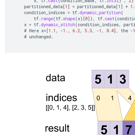
x
,
tf
.
cast
(
condition_mask
,
tf
.
int32
)
,
2
)
partitioned_data
[
1
]
=
partitioned_data
[
1
]
+
1
condition_indices
=
tf
.
dynamic_partition
(
tf
.
range
(
tf
.
shape
(
x
)
[
0
]
),
tf
.
cast
(
conditi
x
=
tf
.
dynamic_stitch
(
condition_indices
,
part
#
Here
x
=[
1.1
,
-
1.
,
6.2
,
5.3
,
-
1
,
8.4
]
,
the
-
#
unchanged
.