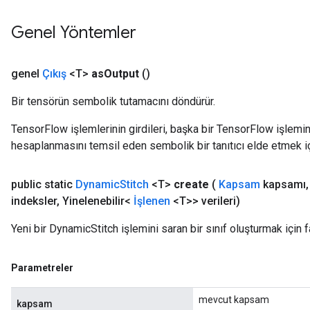
Genel Yöntemler
genel
Çıkış
<T>
as
Output
()
Bir tensörün sembolik tutamacını döndürür.
TensorFlow işlemlerinin girdileri, başka bir TensorFlow işleminin
hesaplanmasını temsil eden sembolik bir tanıtıcı elde etmek için
public static
Dynamic
Stitch
<T>
create
(
Kapsam
kapsamı
,
indeksler
,
Yinelenebilir<
İşlenen
<T>> verileri)
Yeni bir DynamicStitch işlemini saran bir sınıf oluşturmak için 
Parametreler
mevcut kapsam
kapsam