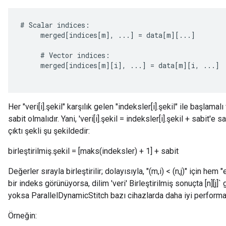
#
Scalar
indices
:
merged
[
indices
[
m
]
,
...
]
=
data
[
m
][
...
]
#
Vector
indices
:
merged
[
indices
[
m
][
i
]
,
...
]
=
data
[
m
][
i
,
...
]
Her "veri[i].şekil" karşılık gelen "indeksler[i].şekil" ile başlamalı 
sabit olmalıdır. Yani, 'veri[i].şekil = indeksler[i].şekil + sabit'e
çıktı şekli şu şekildedir:
birleştirilmiş.şekil = [maks(indeksler) + 1] + sabit
Değerler sırayla birleştirilir; dolayısıyla, "(m,i) < (n,j)" için hem
bir indeks görünüyorsa, dilim 'veri' Birleştirilmiş sonuçta [n][j]`
yoksa ParallelDynamicStitch bazı cihazlarda daha iyi performa
Örneğin: