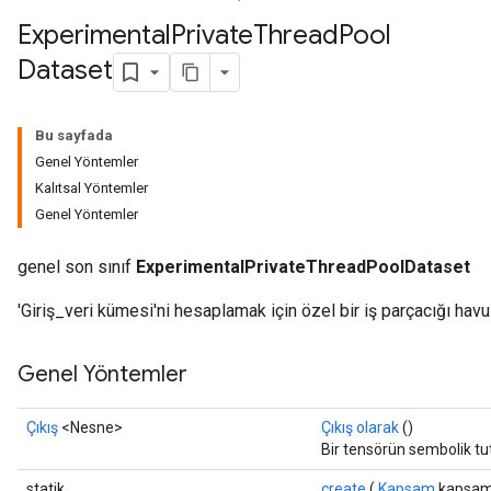
Experimental
Private
Thread
Pool
Dataset
Bu sayfada
Genel Yöntemler
Kalıtsal Yöntemler
Genel Yöntemler
genel son sınıf
ExperimentalPrivateThreadPoolDataset
'Giriş_veri kümesi'ni hesaplamak için özel bir iş parçacığı havu
Genel Yöntemler
Çıkış
<Nesne>
Çıkış olarak
()
Bir tensörün sembolik tu
statik
create
(
Kapsam
kapsam