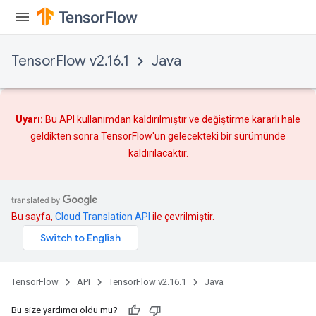
TensorFlow v2.16.1
Java
Uyarı:
Bu API kullanımdan kaldırılmıştır ve
değiştirme
kararlı hale
geldikten sonra TensorFlow'un gelecekteki bir sürümünde
kaldırılacaktır.
Bu sayfa,
Cloud Translation API
ile çevrilmiştir.
TensorFlow
API
TensorFlow v2.16.1
Java
Bu size yardımcı oldu mu?