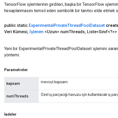
TensorFlow işlemlerinin girdileri, başka bir TensorFlow işleminin
hesaplanmasını temsil eden sembolik bir tanıtıcı elde etmek için
public static
Experimental
Private
Thread
Pool
Dataset
creat
Veri Kümesi
,
İşlenen
<Uzun> num
Threads
,
Liste<Sınıf<?>> ç
Yeni bir ExperimentalPrivateThreadPoolDataset işlemini saran 
yöntemi.
Parametreler
mevcut kapsam
kapsam
Özel iş parçacığı havuzu için kullanılacak iş parç
numThreads
İadeler