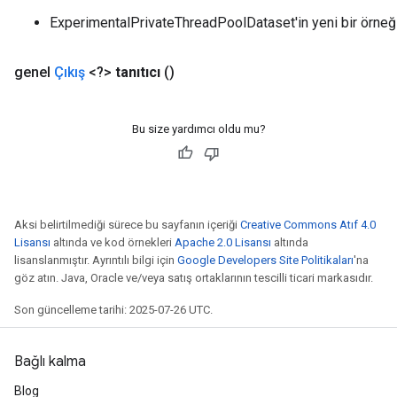
ExperimentalPrivateThreadPoolDataset'in yeni bir örneğ
genel
Çıkış
<?>
tanıtıcı
()
Bu size yardımcı oldu mu?
Aksi belirtilmediği sürece bu sayfanın içeriği
Creative Commons Atıf 4.0
Lisansı
altında ve kod örnekleri
Apache 2.0 Lisansı
altında
lisanslanmıştır. Ayrıntılı bilgi için
Google Developers Site Politikaları
'na
göz atın. Java, Oracle ve/veya satış ortaklarının tescilli ticari markasıdır.
Son güncelleme tarihi: 2025-07-26 UTC.
Bağlı kalma
Blog