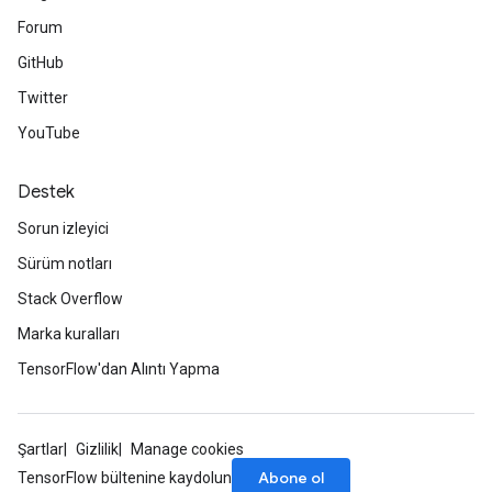
Forum
GitHub
Twitter
rs
YouTube
mParameters
rs
Destek
Parameters
Sorun izleyici
rParameters
Sürüm notları
Parameters
Stack Overflow
ters
Marka kuralları
arameters
meters
TensorFlow'dan Alıntı Yapma
rs
tDescentParameters
Şartlar
Gizlilik
Manage cookies
Abone ol
TensorFlow bültenine kaydolun