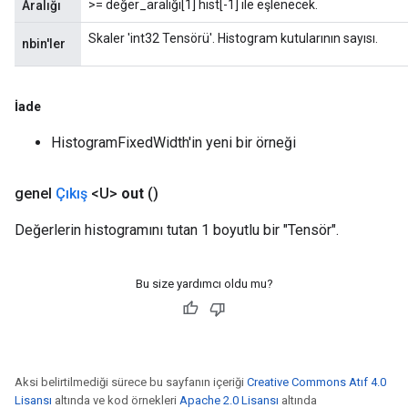
>= değer_aralığı[1] hist[-1] ile eşlenecek.
Aralığı
Skaler 'int32 Tensörü'. Histogram kutularının sayısı.
nbin'ler
İade
HistogramFixedWidth'in yeni bir örneği
genel
Çıkış
<U>
out
()
Değerlerin histogramını tutan 1 boyutlu bir "Tensör".
Bu size yardımcı oldu mu?
Aksi belirtilmediği sürece bu sayfanın içeriği
Creative Commons Atıf 4.0
Lisansı
altında ve kod örnekleri
Apache 2.0 Lisansı
altında