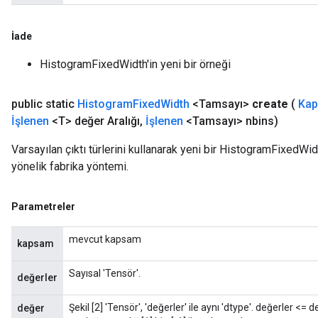
İade
HistogramFixedWidth'in yeni bir örneği
public static
Histogram
Fixed
Width
<Tamsayı>
create
(
Ka
İşlenen
<T> değer Aralığı
,
İşlenen
<Tamsayı> nbins)
Varsayılan çıktı türlerini kullanarak yeni bir HistogramFixedWid
yönelik fabrika yöntemi.
Parametreler
mevcut kapsam
kapsam
Sayısal 'Tensör'.
değerler
Şekil [2] 'Tensör', 'değerler' ile aynı 'dtype'. değerler <= 
değer