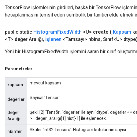
TensorFlow işlemlerinin girdileri, başka bir TensorFlow işleminin
hesaplanmasını temsil eden sembolik bir tanıtıcı elde etmek için
public static
Histogram
Fixed
Width
<U>
create
(
Kapsam
ka
<T> değer Aralığı
,
İşlenen
<Tamsayı> nbins
,
Sınıf<U> dtype
Yeni bir HistogramFixedWidth işlemini saran bir sınıf oluşturm
Parametreler
mevcut kapsam
kapsam
Sayısal 'Tensör'.
değerler
Şekil [2] 'Tensör', 'değerler' ile aynı 'dtype'. değerler <= 
değer
>= değer_aralığı[1] hist[-1] ile eşlenecek.
Aralığı
Skaler 'int32 Tensörü'. Histogram kutularının sayısı.
nbin'ler