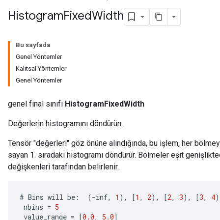
Histogram
Fixed
Width
Bu sayfada
Genel Yöntemler
Kalıtsal Yöntemler
Genel Yöntemler
genel final sınıfı
HistogramFixedWidth
Değerlerin histogramını döndürün.
Tensör "değerleri" göz önüne alındığında, bu işlem, her bölmeye
sayan 1. sıradaki histogramı döndürür. Bölmeler eşit genişlikte
değişkenleri tarafından belirlenir.
#
Bins
will
be
:
(
-
inf
,
1
),
[
1
,
2
),
[
2
,
3
),
[
3
,
4
)
nbins
=
5
value_range
=
[
0.0
,
5.0
]