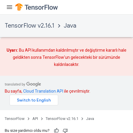
TensorFlow v2.16.1
Java
Uyarı:
Bu API kullanımdan kaldırılmıştır ve
değiştirme
kararlı hale
geldikten sonra TensorFlow'un gelecekteki bir sürümünde
kaldırılacaktır.
Bu sayfa,
Cloud Translation API
ile çevrilmiştir.
TensorFlow
API
TensorFlow v2.16.1
Java
Bu size yardımcı oldu mu?