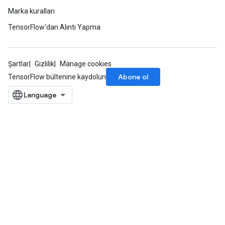
Marka kuralları
TensorFlow'dan Alıntı Yapma
ize
Şartlar
Gizlilik
Manage cookies
Abone ol
TensorFlow bültenine kaydolun
Requantize
ize
AndReluAndRequantize
u
uAndRequantize
AndRelu
AndReluAndRequantize