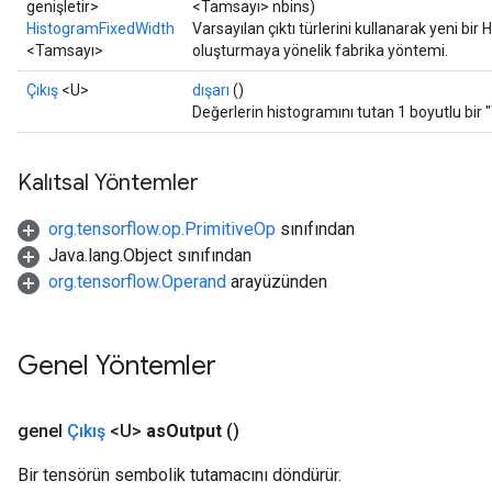
genişletir>
<Tamsayı> nbins)
HistogramFixedWidth
Varsayılan çıktı türlerini kullanarak yeni bir
rs
<Tamsayı>
oluşturmaya yönelik fabrika yöntemi.
mParameters
Çıkış
<U>
dışarı
()
rs
Değerlerin histogramını tutan 1 boyutlu bir 
Parameters
rParameters
Kalıtsal Yöntemler
Parameters
org.tensorflow.op.PrimitiveOp
sınıfından
ters
Java.lang.Object sınıfından
arameters
org.tensorflow.Operand
arayüzünden
meters
rs
tDescentParameters
Genel Yöntemler
genel
Çıkış
<U>
as
Output
()
Bir tensörün sembolik tutamacını döndürür.