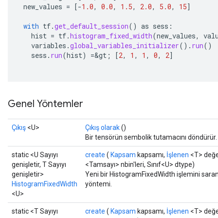
new_values
=
[-
1.0
,
0.0
,
1.5
,
2.0
,
5.0
,
15
]
with
tf
.
get_default_session
()
as
sess
:
hist
=
tf
.
histogram_fixed_width
(
new_values
,
val
variables
.
global_variables_initializer
().
run
()
sess
.
run
(
hist
)
=
&
gt
;
[
2
,
1
,
1
,
0
,
2
]
Genel Yöntemler
Çıkış
<U>
Çıkış olarak
()
Bir tensörün sembolik tutamacını döndürür.
static <U Sayıyı
create
(
Kapsam
kapsamı,
İşlenen
<T> değer
genişletir, T Sayıyı
<Tamsayı> nbin'leri, Sınıf<U> dtype)
genişletir>
Yeni bir HistogramFixedWidth işlemini saran 
HistogramFixedWidth
yöntemi.
<U>
static <T Sayıyı
create
(
Kapsam
kapsamı,
İşlenen
<T> değer