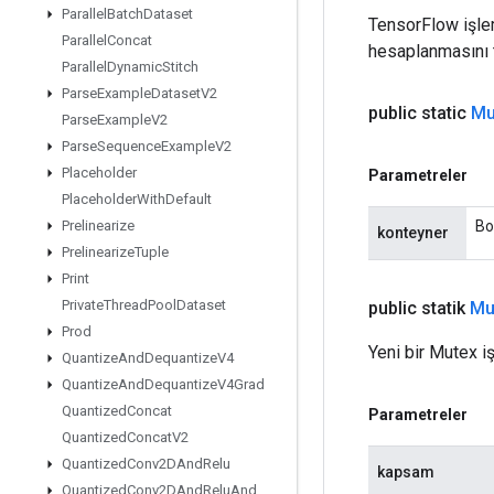
Parallel
Batch
Dataset
TensorFlow işleml
Parallel
Concat
hesaplanmasını t
Parallel
Dynamic
Stitch
Parse
Example
Dataset
V2
public static
Mu
Parse
Example
V2
Parse
Sequence
Example
V2
Placeholder
Parametreler
Placeholder
With
Default
Bo
Prelinearize
konteyner
Prelinearize
Tuple
Print
Private
Thread
Pool
Dataset
public statik
Mu
Prod
Yeni bir Mutex iş
Quantize
And
Dequantize
V4
Quantize
And
Dequantize
V4Grad
Quantized
Concat
Parametreler
Quantized
Concat
V2
Quantized
Conv2DAnd
Relu
kapsam
Quantized
Conv2DAnd
Relu
And