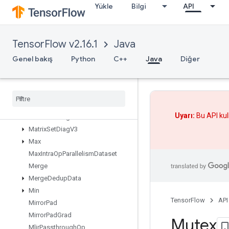
Yükle
Bilgi
API
MapPeek
MapSize
MapStage
TensorFlow v2.16.1
Java
MapUnstage
MapUnstageNoKey
Genel bakış
Python
C++
Java
Diğer
MatrixDiagPartV2
Matrix
Diag
Part
V3
Matrix
Diag
V2
Matrix
Diag
V3
Uyarı:
Bu API kul
Matrix
Set
Diag
V2
Matrix
Set
Diag
V3
Max
Max
Intra
Op
Parallelism
Dataset
Merge
Merge
Dedup
Data
Min
TensorFlow
API
Mirror
Pad
Mirror
Pad
Grad
Mutex
Mlir
Passthrough
Op