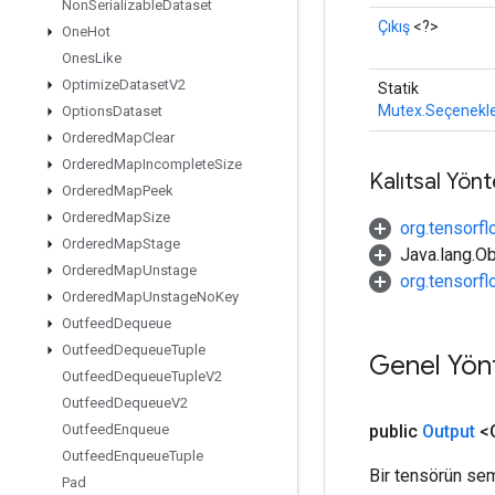
Non
Serializable
Dataset
Çıkış
<?>
One
Hot
Ones
Like
Optimize
Dataset
V2
Statik
Mutex.Seçenekl
Options
Dataset
Ordered
Map
Clear
Ordered
Map
Incomplete
Size
Kalıtsal Yön
Ordered
Map
Peek
Ordered
Map
Size
org.tensorfl
Ordered
Map
Stage
Java.lang.Ob
Ordered
Map
Unstage
org.tensorf
Ordered
Map
Unstage
No
Key
Outfeed
Dequeue
Outfeed
Dequeue
Tuple
Genel Yön
Outfeed
Dequeue
Tuple
V2
Outfeed
Dequeue
V2
public
Output
<O
Outfeed
Enqueue
Outfeed
Enqueue
Tuple
Bir tensörün sem
Pad