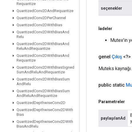
Requantize
seçenekler
Quantized
Conv2DAnd
Requantize
Quantized
Conv2DPer
Channel
Quantized
Conv2DWith
Bias
İadeler
Quantized
Conv2DWith
Bias
And
Relu
Mutex'in y
Quantized
Conv2DWith
Bias
And
Relu
And
Requantize
Quantized
Conv2DWith
Bias
And
genel
Çıkış
<?>
Requantize
Quantized
Conv2DWith
Bias
Signed
Muteks kaynağı.
Sum
And
Relu
And
Requantize
Quantized
Conv2DWith
Bias
Sum
And
Relu
public static
Mu
Quantized
Conv2DWith
Bias
Sum
And
Relu
And
Requantize
Parametreler
Quantized
Depthwise
Conv2D
Quantized
Depthwise
Conv2DWith
Bias
paylaşılanAd
y
Quantized
Depthwise
Conv2DWith
Bias
And
Relu