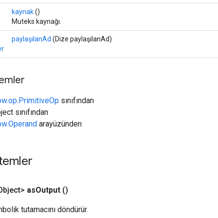
kaynak
()
Muteks kaynağı.
paylaşılanAd
(Dize paylaşılanAd)
er
temler
ow.op.PrimitiveOp
sınıfından
ject sınıfından
low.Operand
arayüzünden
temler
bject>
as
Output
()
bolik tutamacını döndürür.