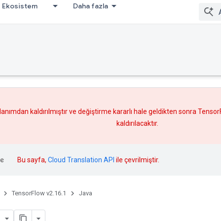
Ekosistem
Daha fazla
lanımdan kaldırılmıştır ve
değiştirme
kararlı hale geldikten sonra Tenso
kaldırılacaktır.
Bu sayfa,
Cloud Translation API
ile çevrilmiştir.
TensorFlow v2.16.1
Java