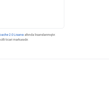
pache 2.0 Lisansı
altında lisanslanmıştır.
illi ticari markasıdır.