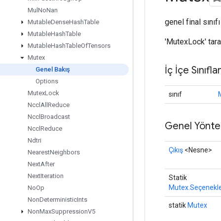
Mul
No
Nan
genel final sınıf
Mutable
Dense
Hash
Table
Mutable
Hash
Table
'MutexLock' tara
Mutable
Hash
Table
Of
Tensors
Mutex
İç İçe Sınıfla
Genel Bakış
Options
Mutex
Lock
sınıf
Nccl
All
Reduce
Nccl
Broadcast
Genel Yönte
Nccl
Reduce
Ndtri
Çıkış
<Nesne>
Nearest
Neighbors
Next
After
Next
Iteration
Statik
Mutex.Seçenekl
No
Op
Non
Deterministic
Ints
statik
Mutex
Non
Max
Suppression
V5