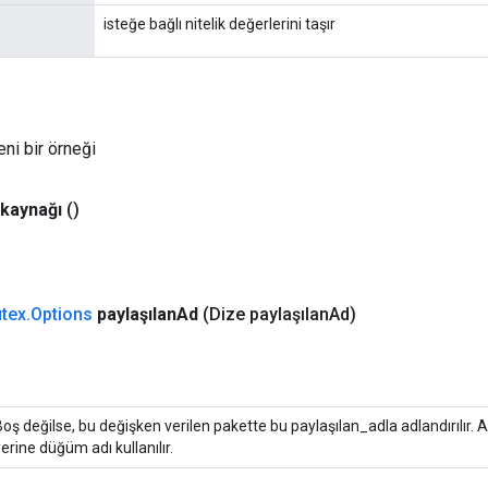
isteğe bağlı nitelik değerlerini taşır
eni bir örneği
kaynağı
()
tex
.
Options
paylaşılan
Ad
(Dize paylaşılan
Ad)
Boş değilse, bu değişken verilen pakette bu paylaşılan_adla adlandırılır. 
erine düğüm adı kullanılır.