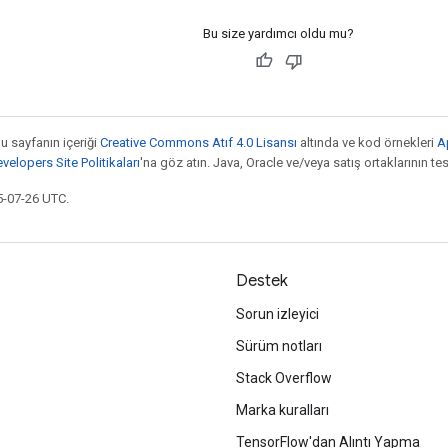
Bu size yardımcı oldu mu?
bu sayfanın içeriği
Creative Commons Atıf 4.0 Lisansı
altında ve kod örnekleri
A
elopers Site Politikaları
'na göz atın. Java, Oracle ve/veya satış ortaklarının tesc
5-07-26 UTC.
Destek
Sorun izleyici
Sürüm notları
Stack Overflow
Marka kuralları
TensorFlow'dan Alıntı Yapma