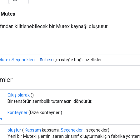
ı
Mutex
fından kilitlenebilecek bir Mutex kaynağı oluşturur.
r
Mutex
Mutex.Seçenekleri
için isteğe bağlı özellikler
mler
Çıkış olarak
()
Bir tensörün sembolik tutamacını döndürür.
konteyner
(Dize konteyneri)
er
oluştur
(
Kapsam
kapsamı,
Seçenekler...
seçenekler)
Yeni bir Mutex işlemini saran bir sınıf oluşturmak için fabrika yöntem