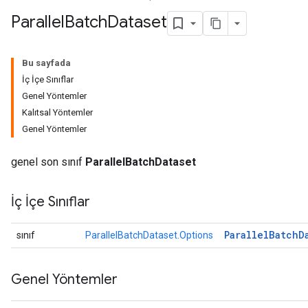
Parallel
Batch
Dataset
Bu sayfada
İç İçe Sınıflar
Genel Yöntemler
Kalıtsal Yöntemler
Genel Yöntemler
genel son sınıf
ParallelBatchDataset
İç İçe Sınıflar
Parallel
Batch
D
sınıf
ParallelBatchDataset.Options
Genel Yöntemler