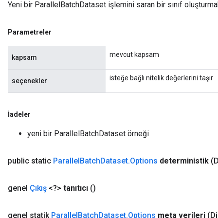
Yeni bir ParallelBatchDataset işlemini saran bir sınıf oluşturma
Parametreler
mevcut kapsam
kapsam
isteğe bağlı nitelik değerlerini taşır
seçenekler
İadeler
yeni bir ParallelBatchDataset örneği
public static
Parallel
Batch
Dataset
.
Options
deterministik
(D
genel
Çıkış
<?>
tanıtıcı
()
genel statik
Parallel
Batch
Dataset
.
Options
meta verileri
(Di