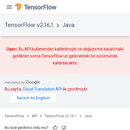
TensorFlow v2.16.1
Java
Uyarı:
Bu API kullanımdan kaldırılmıştır ve
değiştirme
kararlı hale
geldikten sonra TensorFlow'un gelecekteki bir sürümünde
kaldırılacaktır.
Bu sayfa,
Cloud Translation API
ile çevrilmiştir.
TensorFlow
API
TensorFlow v2.16.1
Java
Bu size yardımcı oldu mu?