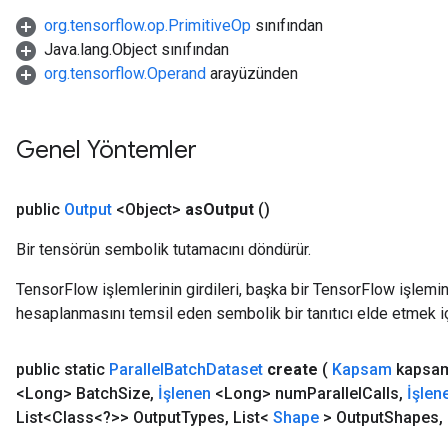
org.tensorflow.op.PrimitiveOp
sınıfından
Java.lang.Object sınıfından
org.tensorflow.Operand
arayüzünden
Genel Yöntemler
public
Output
<Object>
as
Output
()
Bir tensörün sembolik tutamacını döndürür.
TensorFlow işlemlerinin girdileri, başka bir TensorFlow işleminin
hesaplanmasını temsil eden sembolik bir tanıtıcı elde etmek için
public static
Parallel
Batch
Dataset
create
(
Kapsam
kapsa
<Long> Batch
Size
,
İşlenen
<Long> num
Parallel
Calls
,
İşlen
List<Class<?>> Output
Types
,
List<
Shape
> Output
Shapes
,