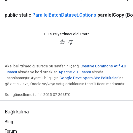
public static
Parallel
Batch
Dataset
.
Options
paralel
Copy
(Bo
Bu size yardımcı oldu mu?
Aksi belirtilmediği sürece bu sayfanın içeriği
Creative Commons Atıf 4.0
Lisansı
altında ve kod örnekleri
Apache 2.0 Lisansı
altında
lisanslanmıştır. Ayrıntılı bilgi için
Google Developers Site Politikaları
'na
göz atın. Java, Oracle ve/veya satış ortaklarının tescilli ticari markasıdır.
Son güncelleme tarihi: 2025-07-26 UTC.
Bağlı kalma
Blog
Forum