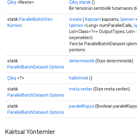
Çıkış
<Nesne>
Çıkış olarak
()
ize
Bir tensörün sembolik tutamacını d
statik
ParallelBatchVeri
create
(
Kapsam
kapsamı,
İşlenen
<
Kümesi
İşlenen
<Long> numParallelCalls,
İ
List<Class<?>> OutputTypes, List<
seçenekleri)
Requantize
Yeni bir ParallelBatchDataset işlemi
ize
yöntemi.
AndReluAndRequantize
statik
deterministik
(Dize deterministik)
u
ParallelBatchDataset.Options
uAndRequantize
Çıkış
<?>
halletmek
()
statik
meta veriler
(Dize meta verileri)
AndRelu
ParallelBatchDataset.Options
AndReluAndRequantize
statik
paralelKopya
(Boolean paralelKopy
ParallelBatchDataset.Options
ize
Requantize
Kalıtsal Yöntemler
ize