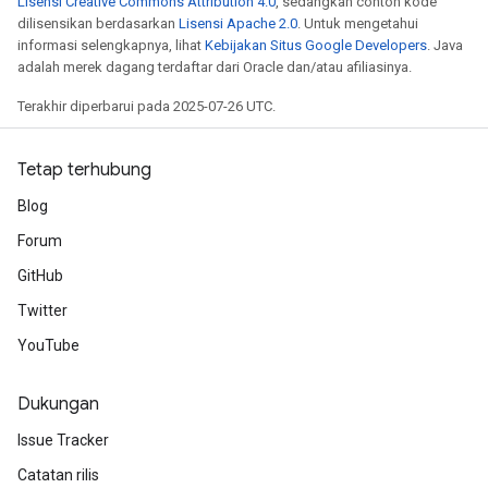
Lisensi Creative Commons Attribution 4.0
, sedangkan contoh kode
dilisensikan berdasarkan
Lisensi Apache 2.0
. Untuk mengetahui
informasi selengkapnya, lihat
Kebijakan Situs Google Developers
. Java
adalah merek dagang terdaftar dari Oracle dan/atau afiliasinya.
Terakhir diperbarui pada 2025-07-26 UTC.
Tetap terhubung
Blog
Forum
GitHub
Twitter
YouTube
Dukungan
Issue Tracker
Catatan rilis