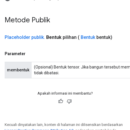
AndReluAndRequantize
u
uAndRequantize
Metode Publik
Placeholder publik
.
Bentuk
pilihan
(
Bentuk
bentuk)
AndRelu
AndReluAndRequantize
Parameter
ize
(Opsional) Bentuk tensor. Jika bangun tersebut me
membentuk
Requantize
tidak dibatasi.
ize
Apakah informasi ini membantu?
Kecuali dinyatakan lain, konten di halaman ini dilisensikan berdasarkan