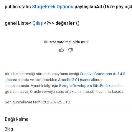
public static
Stage
Peek
.
Options
paylaşılan
Ad
(Dize paylaşı
genel Liste<
Çıkış
<?>>
değerler
()
Bu size yardımcı oldu mu?
Aksi belirtilmediği sürece bu sayfanın içeriği
Creative Commons Atıf 4.0
Lisansı
altında ve kod örnekleri
Apache 2.0 Lisansı
altında
lisanslanmıştır. Ayrıntılı bilgi için
Google Developers Site Politikaları
'na
göz atın. Java, Oracle ve/veya satış ortaklarının tescilli ticari markasıdır.
Son güncelleme tarihi: 2025-07-25 UTC.
Bağlı kalma
Blog