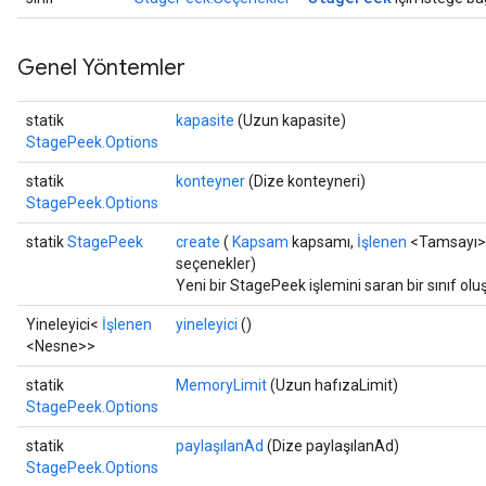
Genel Yöntemler
statik
kapasite
(Uzun kapasite)
StagePeek.Options
x
statik
konteyner
(Dize konteyneri)
StagePeek.Options
statik
StagePeek
create
(
Kapsam
kapsamı,
İşlenen
<Tamsayı> d
seçenekler)
Yeni bir StagePeek işlemini saran bir sınıf ol
Yineleyici<
İşlenen
yineleyici
()
<Nesne>>
statik
MemoryLimit
(Uzun hafızaLimit)
StagePeek.Options
statik
paylaşılanAd
(Dize paylaşılanAd)
StagePeek.Options