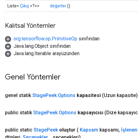
Liste<
Çıkış
<?>>
değerler
()
Kalıtsal Yöntemler
org.tensorflow.op.PrimitiveOp
sınıfından
Java.lang.Object sınıfından
Java.lang.Iterable arayüzünden
Genel Yöntemler
genel statik
Stage
Peek
.
Options
kapasitesi
(Uzun kapasite)
public statik
Stage
Peek
.
Options
kapsayıcısı
(Dize kapsayıc
public static
Stage
Peek
oluştur
(
Kapsam
kapsamı
,
İşlenen
dtipleri
,
Seçenekler
.
.
.
seçenekleri)