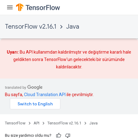
TensorFlow v2.16.1
Java
Uyarı:
Bu API kullanımdan kaldırılmıştır ve
değiştirme
kararlı hale
geldikten sonra TensorFlow'un gelecekteki bir sürümünde
kaldırılacaktır.
Bu sayfa,
Cloud Translation API
ile çevrilmiştir.
TensorFlow
API
TensorFlow v2.16.1
Java
Bu size yardımcı oldu mu?