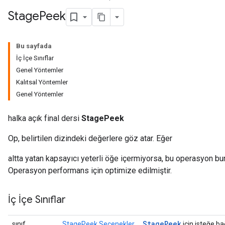
Stage
Peek
Bu sayfada
İç İçe Sınıflar
Genel Yöntemler
Kalıtsal Yöntemler
Genel Yöntemler
halka açık final dersi
StagePeek
Op, belirtilen dizindeki değerlere göz atar. Eğer
altta yatan kapsayıcı yeterli öğe içermiyorsa, bu operasyon b
Operasyon performans için optimize edilmiştir.
İç İçe Sınıflar
Stage
Peek
sınıf
StagePeek.Seçenekler
için isteğe bağ