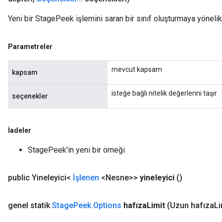
Yeni bir StagePeek işlemini saran bir sınıf oluşturmaya yönelik
Parametreler
mevcut kapsam
kapsam
isteğe bağlı nitelik değerlerini taşır
seçenekler
İadeler
StagePeek'in yeni bir örneği
public Yineleyici<
İşlenen
<Nesne>>
yineleyici
()
genel statik
Stage
Peek
.
Options
hafıza
Limit
(Uzun hafıza
Li