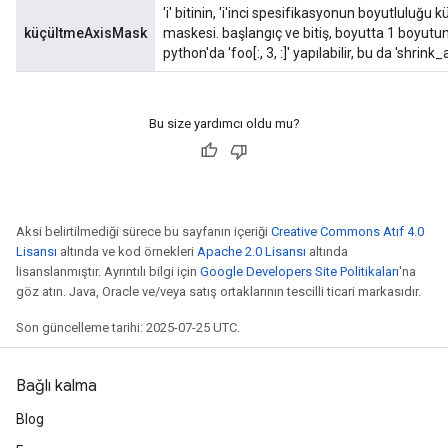
'i' bitinin, 'i'inci spesifikasyonun boyutluluğu k
küçültmeAxisMask
maskesi. başlangıç ​​ve bitiş, boyutta 1 boyutu
python'da 'foo[:, 3, :]' yapılabilir, bu da 'shri
Bu size yardımcı oldu mu?
Aksi belirtilmediği sürece bu sayfanın içeriği
Creative Commons Atıf 4.0
Lisansı
altında ve kod örnekleri
Apache 2.0 Lisansı
altında
lisanslanmıştır. Ayrıntılı bilgi için
Google Developers Site Politikaları
'na
göz atın. Java, Oracle ve/veya satış ortaklarının tescilli ticari markasıdır.
Son güncelleme tarihi: 2025-07-25 UTC.
Bağlı kalma
Blog