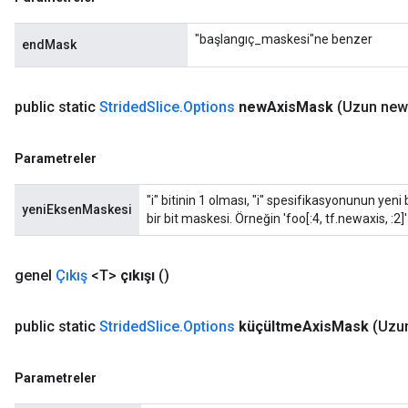
"başlangıç_maskesi"ne benzer
endMask
public static
Strided
Slice
.
Options
new
Axis
Mask
(Uzun new
Parametreler
"i" bitinin 1 olması, "i" spesifikasyonunun yen
yeniEksenMaskesi
bir bit maskesi. Örneğin 'foo[:4, tf.newaxis, :2]' 
genel
Çıkış
<T>
çıkışı
()
public static
Strided
Slice
.
Options
küçültme
Axis
Mask
(Uzu
Parametreler