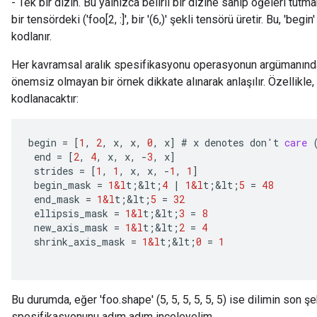
- Tek bir dizin. Bu yalnızca belirli bir dizine sahip öğeleri tutmak
bir tensördeki ('foo[2, :]', bir '(6,)' şekli tensörü üretir. Bu, 'beg
kodlanır.
Her kavramsal aralık spesifikasyonu operasyonun argümanında 
önemsiz olmayan bir örnek dikkate alınarak anlaşılır. Özellikle, 'foo
kodlanacaktır:
begin
=
[
1
,
2
,
x
,
x
,
0
,
x
]
#
x
denotes
don
'
t
care
end
=
[
2
,
4
,
x
,
x
,
-
3
,
x
]
strides
=
[
1
,
1
,
x
,
x
,
-
1
,
1
]
begin_mask
=
1&l
t
;
&
lt
;
4
|
1&l
t
;
&
lt
;
5
=
48
end_mask
=
1&l
t
;
&
lt
;
5
=
32
ellipsis_mask
=
1&l
t
;
&
lt
;
3
=
8
new_axis_mask
=
1&l
t
;
&
lt
;
2
=
4
shrink_axis_mask
=
1&l
t
;
&
lt
;
0
=
1
Bu durumda, eğer 'foo.shape' (5, 5, 5, 5, 5, 5) ise dilimin son şek
spesifikasyonunu adım adım inceleyelim.