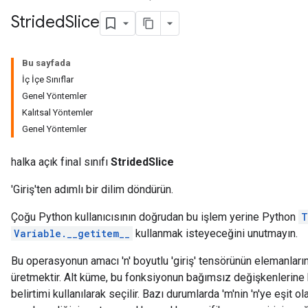
Strided
Slice
Bu sayfada
İç İçe Sınıflar
Genel Yöntemler
Kalıtsal Yöntemler
Genel Yöntemler
halka açık final sınıfı
StridedSlice
'Giriş'ten adımlı bir dilim döndürün.
Çoğu Python kullanıcısının doğrudan bu işlem yerine Python
T
Variable.__getitem__
kullanmak isteyeceğini unutmayın.
Bu operasyonun amacı 'n' boyutlu 'giriş' tensörünün elemanların
üretmektir. Alt küme, bu fonksiyonun bağımsız değişkenlerine k
belirtimi kullanılarak seçilir. Bazı durumlarda 'm'nin 'n'ye eşit