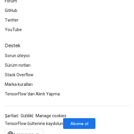
Forum
GitHub
Twitter
YouTube
radAndCsrInput
gradMomentumAndCsrInput
AndCsrInput
Destek
dCsrInput
Sorun izleyici
ndCsrInput
Sürüm notları
Stack Overflow
Marka kuralları
TensorFlow'dan Alıntı Yapma
Şartlar
Gizlilik
Manage cookies
Abone ol
TensorFlow bültenine kaydolun