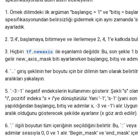
1. Örnek dilimdeki ilk argüman "başlangıç ​​= 1" ve "bitiş = başlang
spesifikasyonundan belirsizliği gidermek için aynı zamanda 's
ayarladık.
2. '2:4', başlamaya, bitirmeye ve ilerlemeye 2, 4, 1'e katkıda bul
3. Hiçbiri
tf.newaxis
ile eşanlamlı değildir. Bu, son şekle 1
gelir. new_axis_mask biti ayarlanırken başlangıç, bitiş ve adıma
4. `...` giriş şeklinin her boyutu için bir dilimin tam olarak beli
aralıkları yakalayın.
5. `:-3:-1` negatif endekslerin kullanımını gösterir. Şekli "s" ola
"i", pozitif indeks "s + i"ye dönüştürülür. Yani '-1', 's-1' (yani s
x
yapıldığından başlangıç, bitiş ve adımlar x, -3 ve -1'i alır. Uygun
aralık olduğunu gösterecek şekilde ayarlanır (x göz ardı edilir).
6. `:` ilgili boyutun tüm içeriğinin seçildiğini belirtir. Bu, `::` ve
adımlar sırasıyla 0, 0 ve 1 alır. 'Begin_mask' ve 'end_mask' için