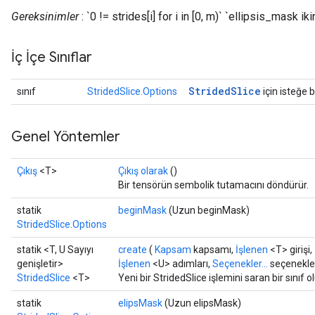
Gereksinimler
: `0 != strides[i] for i in [0, m)` `ellipsis_mask ik
İç İçe Sınıflar
Strided
Slice
sınıf
StridedSlice.Options
için isteğe b
Genel Yöntemler
Çıkış
<T>
Çıkış olarak
()
Bir tensörün sembolik tutamacını döndürür.
statik
beginMask
(Uzun beginMask)
StridedSlice.Options
statik <T, U Sayıyı
create
(
Kapsam
kapsamı,
İşlenen
<T> girişi,
genişletir>
İşlenen
<U> adımları,
Seçenekler...
seçenekle
StridedSlice
<T>
Yeni bir StridedSlice işlemini saran bir sınıf 
statik
elipsMask
(Uzun elipsMask)