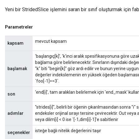
Yeni bir StridedSlice işlemini saran bir sınıf oluşturmak için fa
Parametreler
mevcut kapsam
kapsam
'başlangıç[k]', 'k'inci aralık spesifikasyonuna göre uzakl
bağlama göre belirlenecektir. Sınırların dışındaki değer
başlamak
"k" biti "begin[k]" göz ardı edilir ve bunun yerine uygun
değerler indekslemenin en yüksek öğeden başlamasına 
`foo[-1]==3`.
'end[i]', tam aralıkları belirlemek için 'end_mask' kullan
son
"strides[i]", belirli bir öğenin çıkarılmasından sonra "i"
adımlar
endeksler orijinal sırayı tersine çevirecektir. Out veya ar
veya dilim[i] < 0 ise `[-1,dim[i]-1]'e sabitlenir
isteğe bağlı nitelik değerlerini taşır
seçenekler