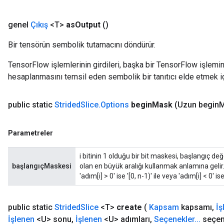
genel
Çıkış
<T>
as
Output
()
Bir tensörün sembolik tutamacını döndürür.
TensorFlow işlemlerinin girdileri, başka bir TensorFlow işleminin
hesaplanmasını temsil eden sembolik bir tanıtıcı elde etmek için
public static
Strided
Slice
.
Options
begin
Mask
(Uzun begin
M
Parametreler
i bitinin 1 olduğu bir bit maskesi, başlangıç 
başlangıçMaskesi
olan en büyük aralığı kullanmak anlamına gelir
'adım[i] > 0' ise '[0, n-1)' ile veya 'adım[i] < 0' ise
public static
Strided
Slice
<T>
create
(
Kapsam
kapsamı
,
İş
İşlenen
<U> sonu
,
İşlenen
<U> adımları
,
Seçenekler
.
.
.
seçen