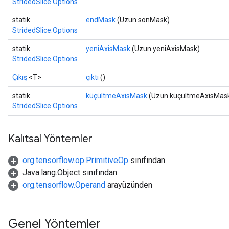
StridedSlice.Options
statik
endMask
(Uzun sonMask)
StridedSlice.Options
statik
yeniAxisMask
(Uzun yeniAxisMask)
StridedSlice.Options
Çıkış
<T>
çıktı
()
statik
küçültmeAxisMask
(Uzun küçültmeAxisMas
StridedSlice.Options
Kalıtsal Yöntemler
org.tensorflow.op.PrimitiveOp
sınıfından
Java.lang.Object sınıfından
org.tensorflow.Operand
arayüzünden
Genel Yöntemler