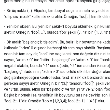
gerekmediğini unutmayın. Her aralık spesifikasyonu girişi aşağıd
- Bir üç nokta (...). Elipsler, tam boyut seçiminin sıfır veya daha
"ellipsis_mask" kullanılarak üretilir. Örneğin, 'foo[...]' kimlik dilim
- Yeni bir eksen. Bu, yeni bir şekil=1 boyutu eklemek için kulla
üretilir. Örneğin, 'foo[:, ...]', burada 'foo' şekli '(3, 4)', bir '(1, 3, 4)
- Bir aralık `başlangıç:bitiş:adım`. Bu, belirli bir boyuttan ne k
kullanılır. "adım" 0 dışında herhangi bir tam sayı olabilir. "başla
eden bir tam sayıdır, "son" ise seçilecek son değerin dizinini 
sayısı, "adım > 0" ise "bitiş - başlangıç" ve "adım < 0" ise "başlang
negatif olabilir; burada "-1" son öğedir, "-2" ise sondan ikinci 
"başlangıç" ifadesinin, "adım > 0" ise örtülü etkili bir değer olan 
değiştirilmeyeceğini kontrol eder. 'end_mask' da benzerdir anc
gereken sayıyı üretir. Örneğin, bir "(3,)" tensörü "foo[:]" şekli ver
ve "3"tür. Bunun, etkili bir 'başlangıç' ve 'bitiş'i '0' ve '2' olan
Başka bir örnek ise, tensörün ilk boyutunu tersine çevirip son i
'foo[-2::-1]'dir. Örneğin 'foo = [1,2,3,4]; foo[-2::-1]`, `[4,3]` olur.