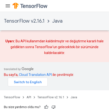
TensorFlow v2.16.1
Java
Uyarı:
Bu API kullanımdan kaldırılmıştır ve
değiştirme
kararlı hale
geldikten sonra TensorFlow'un gelecekteki bir sürümünde
kaldırılacaktır.
Bu sayfa,
Cloud Translation API
ile çevrilmiştir.
TensorFlow
API
TensorFlow v2.16.1
Java
Bu size yardımcı oldu mu?