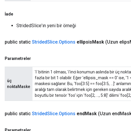
İade
StridedSlice'ın yeni bir örneği
public static
Strided
Slice
.
Options
ellipsis
Mask
(Uzun elips
Parametreler
'i' bitinin 1 olması, 'i'inci konumun aslında bir üç no
fazla bir bit 1 olabilir. Eğer 'ellipsis_mask == 0' ise, 
üç
maskesi sağlanır. Bu, 'foo[3:5] == foo[3:5, ...]' anlamı
noktaMaske
aralığı tam olarak belirtmek için gereken sayıda aralık
boyutlu bir tensör 'foo' için 'foo[2, ..., 5:8]' dilimi 'foo[2,
public static
Strided
Slice
.
Options
end
Mask
(Uzun end
Mask
Parametreler