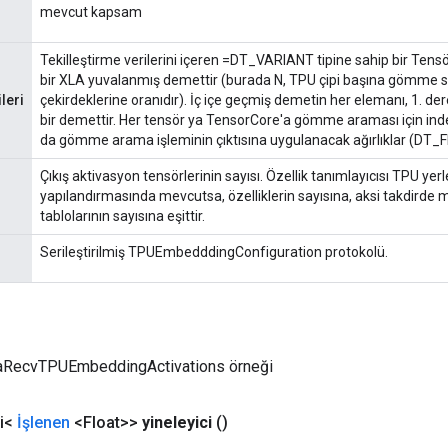
mevcut kapsam
Tekilleştirme verilerini içeren =DT_VARIANT tipine sahip bir Tensö
bir XLA yuvalanmış demettir (burada N, TPU çipi başına gömme s
leri
çekirdeklerine oranıdır). İç içe geçmiş demetin her elemanı, 1. d
bir demettir. Her tensör ya TensorCore'a gömme araması için in
da gömme arama işleminin çıktısına uygulanacak ağırlıklar (DT_FL
Çıkış aktivasyon tensörlerinin sayısı. Özellik tanımlayıcısı TPU yer
yapılandırmasında mevcutsa, özelliklerin sayısına, aksi takdirde 
tablolarının sayısına eşittir.
Serileştirilmiş TPUEmbedddingConfiguration protokolü.
XlaRecvTPUEmbeddingActivations örneği
ci<
İşlenen
<Float>>
yineleyici
()