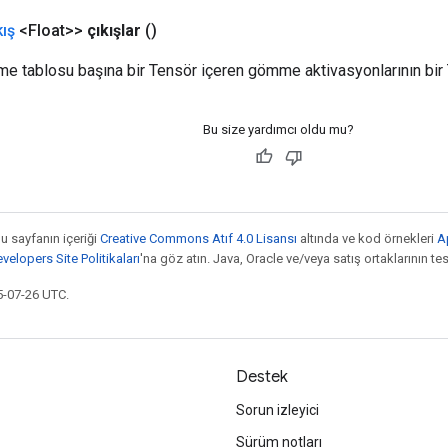
kış
<Float>>
çıkışlar
()
 tablosu başına bir Tensör içeren gömme aktivasyonlarının bir T
Bu size yardımcı oldu mu?
bu sayfanın içeriği
Creative Commons Atıf 4.0 Lisansı
altında ve kod örnekleri
A
elopers Site Politikaları
'na göz atın. Java, Oracle ve/veya satış ortaklarının tesc
5-07-26 UTC.
Destek
Sorun izleyici
Sürüm notları