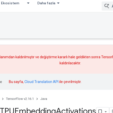
Ekosistem
Daha fazla
lanımdan kaldırılmıştır ve
değiştirme
kararlı hale geldikten sonra Tenso
kaldırılacaktır.
Bu sayfa,
Cloud Translation API
ile çevrilmiştir.
TensorFlow v2.16.1
Java
TPUEmbedding
Activations