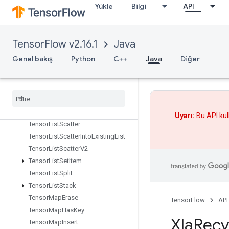
TensorListElementShape
Yükle
Bilgi
API
TensorListFromTensor
TensorListGather
TensorListGetItem
TensorFlow v2.16.1
Java
TensorListLength
Genel bakış
Python
C++
Java
Diğer
TensorListPopBack
Tensor
List
Push
Back
Tensor
List
Push
Back
Batch
Tensor
List
Reserve
Tensor
List
Resize
Uyarı:
Bu API kul
Tensor
List
Scatter
Tensor
List
Scatter
Into
Existing
List
Tensor
List
Scatter
V2
Tensor
List
Set
Item
Tensor
List
Split
Tensor
List
Stack
Tensor
Map
Erase
TensorFlow
API
Tensor
Map
Has
Key
Xla
Recv
Tensor
Map
Insert