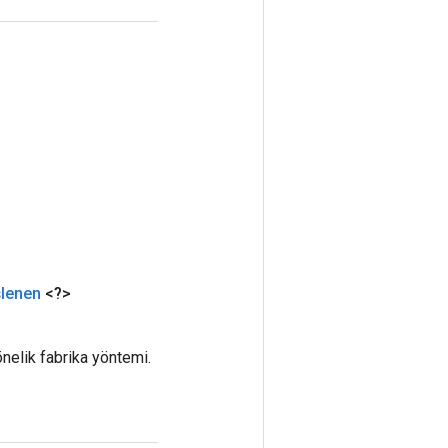
şlenen
<?>
nelik fabrika yöntemi.