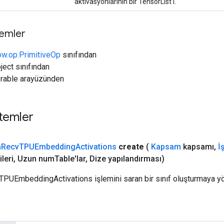
aktivasyonlarının bir TensorList'i.
temler
ow.op.PrimitiveOp
sınıfından
ject sınıfından
erable arayüzünden
temler
a
Recv
TPUEmbedding
Activations
create
(
Kapsam
kapsamı
,
İ
ileri
,
Uzun num
Table'lar
,
Dize yapılandırması)
TPUEmbeddingActivations işlemini saran bir sınıf oluşturmaya yö