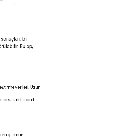
sonuçları, bir
ülebilir. Bu op,
leştirmeVerileri, Uzun
ni saran bir sınıf
çeren gömme