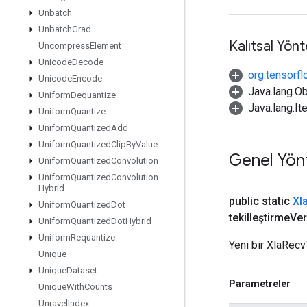
Unbatch
Unbatch
Grad
Kalıtsal Yön
Uncompress
Element
Unicode
Decode
org.tensorfl
Unicode
Encode
Java.lang.Ob
Uniform
Dequantize
Java.lang.It
Uniform
Quantize
Uniform
Quantized
Add
Uniform
Quantized
Clip
By
Value
Genel Yön
Uniform
Quantized
Convolution
Uniform
Quantized
Convolution
Hybrid
public static
Xl
Uniform
Quantized
Dot
tekilleştirme
Ver
Uniform
Quantized
Dot
Hybrid
Uniform
Requantize
Yeni bir XlaRecv
Unique
Unique
Dataset
Parametreler
Unique
With
Counts
Unravel
Index