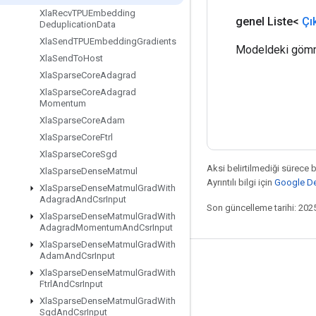
Xla
Recv
TPUEmbedding
genel Liste<
Çı
Deduplication
Data
Xla
Send
TPUEmbedding
Gradients
Modeldeki gömme
Xla
Send
To
Host
Xla
Sparse
Core
Adagrad
Xla
Sparse
Core
Adagrad
Momentum
Xla
Sparse
Core
Adam
Xla
Sparse
Core
Ftrl
Xla
Sparse
Core
Sgd
Aksi belirtilmediği sürece 
Xla
Sparse
Dense
Matmul
Ayrıntılı bilgi için
Google Dev
Xla
Sparse
Dense
Matmul
Grad
With
Adagrad
And
Csr
Input
Son güncelleme tarihi: 202
Xla
Sparse
Dense
Matmul
Grad
With
Adagrad
Momentum
And
Csr
Input
Xla
Sparse
Dense
Matmul
Grad
With
Adam
And
Csr
Input
Bağlı kalma
Xla
Sparse
Dense
Matmul
Grad
With
Ftrl
And
Csr
Input
Blog
Xla
Sparse
Dense
Matmul
Grad
With
Forum
Sgd
And
Csr
Input