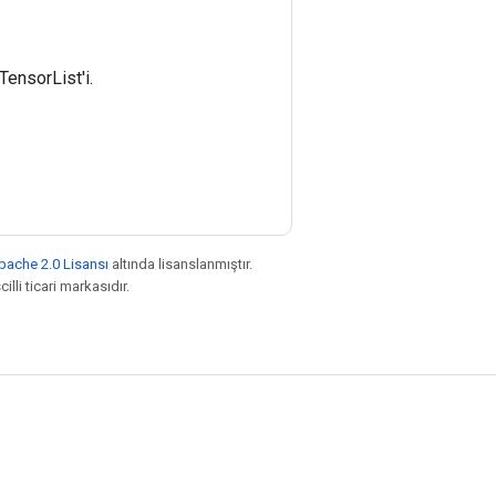
ensorList'i.
pache 2.0 Lisansı
altında lisanslanmıştır.
illi ticari markasıdır.