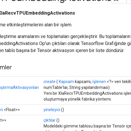
XlaRecvTPUEmbeddingActivations
e etkinleştirmelerini alan bir işlem.
eştirme aramalarını ve toplamaları gerçekleştirir. Bu toplamaların 
ingActivations Op'un çıktıları olarak Tensorflow Grafiğinde gör
en tablo başına bir Tensör aktivasyon içeren bir liste döndürür.
mler
create
(
Kapsam
kapsamı,
İşlenen
<?> veri tekil
ştırmaAktivasyonları
numTable'lar, String yapılandırması)
Yeni bir XlaRecvTPUEmbeddingActivations işlemi
oluşturmaya yönelik fabrika yöntemi.
en
<Float>>
yineleyici
()
at>>
çıktılar
()
Modeldeki gömme tablosu başına bir Tensör i