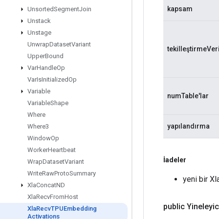
kapsam
Unsorted
Segment
Join
Unstack
Unstage
Unwrap
Dataset
Variant
tekilleştirmeVeri
Upper
Bound
Var
Handle
Op
Var
Is
Initialized
Op
Variable
numTable'lar
Variable
Shape
Where
yapılandırma
Where3
Window
Op
Worker
Heartbeat
İadeler
Wrap
Dataset
Variant
Write
Raw
Proto
Summary
yeni bir 
Xla
Concat
ND
Xla
Recv
From
Host
public Yineleyi
Xla
Recv
TPUEmbedding
Activations