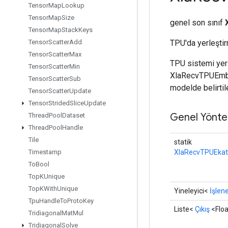
Tensor
Map
Lookup
Tensor
Map
Size
genel son sınıf
Tensor
Map
Stack
Keys
TPU'da yerleştirm
Tensor
Scatter
Add
Tensor
Scatter
Max
TPU sistemi yerl
Tensor
Scatter
Min
XlaRecvTPUEmbedd
Tensor
Scatter
Sub
modelde belirtil
Tensor
Scatter
Update
Tensor
Strided
Slice
Update
Genel Yönte
Thread
Pool
Dataset
Thread
Pool
Handle
Tile
statik
XlaRecvTPUEkatı
Timestamp
To
Bool
Top
KUnique
Top
KWith
Unique
Yineleyici<
İşlen
Tpu
Handle
To
Proto
Key
Liste<
Çıkış
<Flo
Tridiagonal
Mat
Mul
Tridiagonal
Solve