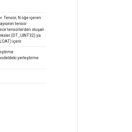
r. Tensör, N öğe içeren
ayısının tensör
erece tensörlerden oluşan
deksler (DT_UINT32) ya
OAT) içerir.
leştirme
modeldeki yerleştirme