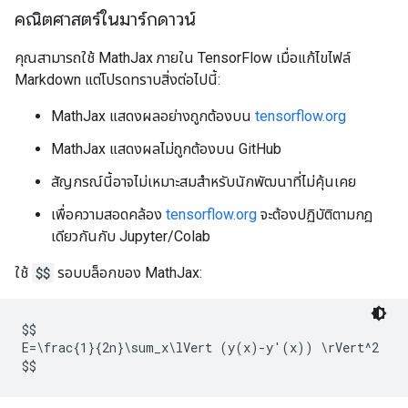
คณิตศาสตร์ในมาร์กดาวน์
คุณสามารถใช้ MathJax ภายใน TensorFlow เมื่อแก้ไขไฟล์
Markdown แต่โปรดทราบสิ่งต่อไปนี้:
MathJax แสดงผลอย่างถูกต้องบน
tensorflow.org
MathJax แสดงผลไม่ถูกต้องบน GitHub
สัญกรณ์นี้อาจไม่เหมาะสมสำหรับนักพัฒนาที่ไม่คุ้นเคย
เพื่อความสอดคล้อง
tensorflow.org
จะต้องปฏิบัติตามกฎ
เดียวกันกับ Jupyter/Colab
ใช้
$$
รอบบล็อกของ MathJax:
$$

E=\frac{1}{2n}\sum_x\lVert (y(x)-y'(x)) \rVert^2

$$