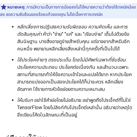
หมายเหตุ:
การมีความเป็นทางการน้อยลงไม่ได้หมายความว่าต้องใช้เทคนิคน้อย
ลง ลดความซับซ้อนของร้อยแก้วของคุณ ไม่ใช่เนื้อหาทางเทคนิค
หลีกเลี่ยงการปฏิเสธความรับผิดชอบ ความคิดเห็น และการ
ตัดสินคุณค่า
คำว่า "ง่าย" "แค่" และ "เรียบง่าย" เต็มไปด้วยข้อ
สันนิษฐาน บางสิ่งอาจดูง่ายสำหรับคุณ แต่อาจยากสำหรับอีก
คนหนึ่ง พยายามหลีกเลี่ยงสิ่งเหล่านี้ทุกครั้งที่เป็นไปได้
ใช้ประโยคง่ายๆ ตรงประเด็น โดยไม่มีศัพท์เฉพาะที่ซับซ้อน
ประโยคความประกอบ ประโยคต่อเนื่องกัน และสำนวนเฉพาะ
สถานที่สามารถทำให้ข้อความเข้าใจและแปลได้ยาก หากประโยค
สามารถแบ่งออกเป็นสองประโยคได้ก็น่าจะควร หลีกเลี่ยง
อัฒภาค ใช้รายการหัวข้อย่อยตามความเหมาะสม
ให้บริบท
อย่าใช้คำย่อโดยไม่อธิบาย อย่าพูดถึงโปรเจ็กต์ที่ไม่ใช่
TensorFlow โดยไม่ลิงก์กับโปรเจ็กต์เหล่านั้น อธิบายว่าเหตุใด
จึงเขียนโค้ดในลักษณะที่เป็นอยู่