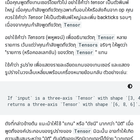
เมื่อคุณพูดถึงเทนเซอร์โดยทั่วไป อย่าใช้คำว่า
tensor
เป็นตัวพิมพ์
ใหญ่ เมื่อคุณกำลังพูดถึงวัตถุเฉพาะที่มอบให้หรือส่งคืนจาก op คุณ
ควรใช้คำว่า
Tensor
ให้เป็นตัวพิมพ์ใหญ่และเพิ่ม backticks รอบๆ
เนื่องจากคุณกำลังพูดถึงวัตถุ
Tensor
อย่าใช้คำว่า
Tensors
(พหูพจน์) เพื่ออธิบายวัตถุ
Tensor
หลาย
รายการ เว้นแต่ว่าคุณกำลังพูดถึงวัตถุ
Tensors
จริงๆ ให้พูดว่า
"รายการ (หรือคอลเลกชัน) ของวัตถุ
Tensor
" แทน
ใช้คำว่า
รูปร่าง
เพื่อแสดงรายละเอียดแกนของเทนเซอร์ และแสดง
รูปร่างในวงเล็บเหลี่ยมพร้อมเครื่องหมายย้อนกลับ ตัวอย่างเช่น:
If `input` is a three-axis `Tensor` with shape `[3, 4
ดังที่กล่าวข้างต้น แนะนำให้ใช้ "แกน" หรือ "ดัชนี" มากกว่า "มิติ" เมื่อ
พูดถึงองค์ประกอบของรูปร่างของ
Tensor
มิฉะนั้น อาจทำให้เกิด
ความสับสนระหว่าง "มิติ" กับมิติของปริภูมิเวกเตอร์ได้ง่าย "เวกเตอร์