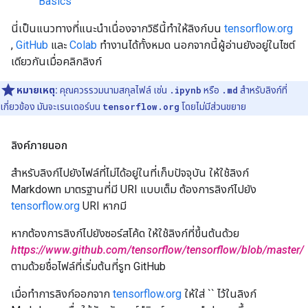
Basics
นี่เป็นแนวทางที่แนะนำเนื่องจากวิธีนี้ทำให้ลิงก์บน
tensorflow.org
,
GitHub
และ
Colab
ทำงานได้ทั้งหมด นอกจากนี้ผู้อ่านยังอยู่ในไซต์
เดียวกันเมื่อคลิกลิงก์
หมายเหตุ:
คุณควรรวมนามสกุลไฟล์ เช่น
.ipynb
หรือ
.md
สำหรับลิงก์ที่
เกี่ยวข้อง มันจะเรนเดอร์บน
tensorflow.org
โดยไม่มีส่วนขยาย
ลิงค์ภายนอก
สำหรับลิงก์ไปยังไฟล์ที่ไม่ได้อยู่ในที่เก็บปัจจุบัน ให้ใช้ลิงก์
Markdown มาตรฐานที่มี URI แบบเต็ม ต้องการลิงก์ไปยัง
tensorflow.org
URI หากมี
หากต้องการลิงก์ไปยังซอร์สโค้ด ให้ใช้ลิงก์ที่ขึ้นต้นด้วย
https://www.github.com/tensorflow/tensorflow/blob/master/
ตามด้วยชื่อไฟล์ที่เริ่มต้นที่รูท GitHub
เมื่อทำการลิงก์ออกจาก
tensorflow.org
ให้ใส่ `` ไว้ในลิงก์