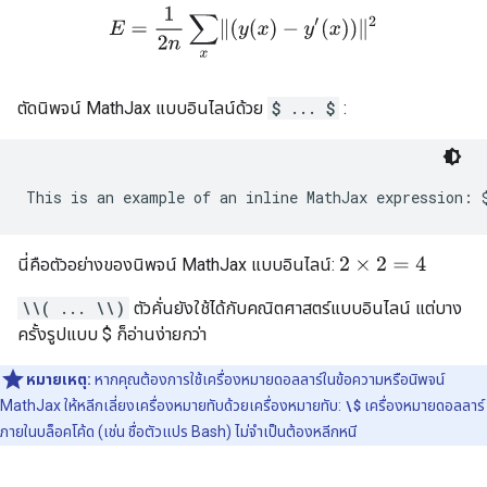
E
=
1
2
n
∑
x
‖
(
y
(
x
)
−
y
′
(
x
)
)
‖
2
ตัดนิพจน์ MathJax แบบอินไลน์ด้วย
$ ... $
:
นี่คือตัวอย่างของนิพจน์ MathJax แบบอินไลน์:
2
×
2
=
4
\\( ... \\)
ตัวคั่นยังใช้ได้กับคณิตศาสตร์แบบอินไลน์ แต่บาง
ครั้งรูปแบบ $ ก็อ่านง่ายกว่า
หมายเหตุ:
หากคุณต้องการใช้เครื่องหมายดอลลาร์ในข้อความหรือนิพจน์
MathJax ให้หลีกเลี่ยงเครื่องหมายทับด้วยเครื่องหมายทับ:
\$
เครื่องหมายดอลลาร์
ภายในบล็อคโค้ด (เช่น ชื่อตัวแปร Bash) ไม่จำเป็นต้องหลีกหนี