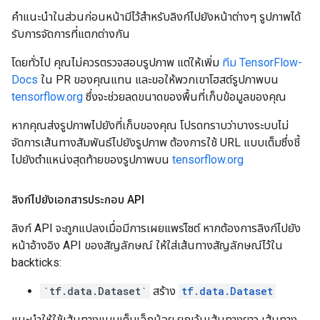
คำแนะนำในส่วนก่อนหน้ามีไว้สำหรับลิงก์ไปยังหน้าต่างๆ รูปภาพได้
รับการจัดการที่แตกต่างกัน
โดยทั่วไป คุณไม่ควรตรวจสอบรูปภาพ แต่ให้เพิ่ม
ทีม TensorFlow-
Docs
ใน PR ของคุณแทน และขอให้พวกเขาโฮสต์รูปภาพบน
tensorflow.org
ซึ่งจะช่วยลดขนาดของพื้นที่เก็บข้อมูลของคุณ
หากคุณส่งรูปภาพไปยังที่เก็บของคุณ โปรดทราบว่าบางระบบไม่
จัดการเส้นทางสัมพันธ์ไปยังรูปภาพ ต้องการใช้ URL แบบเต็มซึ่งชี้
ไปยังตำแหน่งสุดท้ายของรูปภาพบน
tensorflow.org
ลิงก์ไปยังเอกสารประกอบ API
ลิงก์ API จะถูกแปลงเมื่อมีการเผยแพร่ไซต์ หากต้องการลิงก์ไปยัง
หน้าอ้างอิง API ของสัญลักษณ์ ให้ใส่เส้นทางสัญลักษณ์ไว้ใน
backticks:
`tf.data.Dataset`
สร้าง
tf.data.Dataset
แนะนำให้ใช้เส้นทางแบบเต็มเล็กน้อย ยกเว้นเส้นทางยาว เส้นทาง