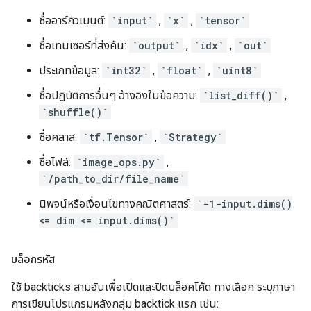
ชื่ออาร์กิวเมนต์:
`input`
,
`x`
,
`tensor`
ชื่อเทนเซอร์ที่ส่งคืน:
`output`
,
`idx`
,
`out`
ประเภทข้อมูล:
`int32`
,
`float`
,
`uint8`
ชื่อปฏิบัติการอื่นๆ อ้างอิงในข้อความ:
`list_diff()`
,
`shuffle()`
ชื่อคลาส:
`tf.Tensor`
,
`Strategy`
ชื่อไฟล์:
`image_ops.py`
,
`/path_to_dir/file_name`
นิพจน์หรือเงื่อนไขทางคณิตศาสตร์:
`-1-input.dims()
<= dim <= input.dims()`
บล็อกรหัส
ใช้ backticks สามอันเพื่อเปิดและปิดบล็อคโค้ด ทางเลือก ระบุภาษา
การเขียนโปรแกรมหลังกลุ่ม backtick แรก เช่น: