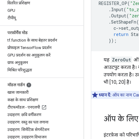
REGISTER_OP
(
"Ze
वितरित प्रशिक्षण
.
Input
(
"to_z
GPU
.
Output
(
"ze
टीपीयू
.
SetShapeFn
(
c
-
>
set_out
परफ़ॉर्मेंस मोड
return
Sta
});
tf
.
function के साथ बेहतर प्रदर्शन
प्रोफ़ाइल Tensor
Flow प्रदर्शन
GPU प्रदर्शन का अनुकूलन करें
यह
ZeroOut
ऑप 
ग्राफ अनुकूलन
आउटपुट करता है। 
मिश्रित परिशुद्धता
उपयोग करता है। उद
भी [10, 20] है।
मॉडल गार्डन
खास जानकारी
ध्यान दें:
ऑप का नाम Came
कक्षा के साथ प्रशिक्षण
टीएफमॉडल - एनएलपी
उदाहरण: छवि वर्गीकरण
ऑप के लिए क
उदाहरण: वस्तु का पता लगाना
उदाहरण: सिमेंटिक सेगमेंटेशन
इंटरफ़ेस को परिभाष
उदाहरण: उदाहरण विभाजन