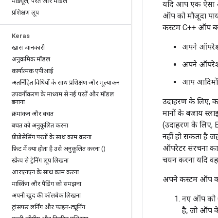
मॉड्यूल
,
परतें और मॉडल
यदि आप एक ऐसा ऑप ब
प्रशिक्षण लूप
ऑप को मौजूदा पायथ
कस्टम C++ ऑप बना
Keras
अपने ऑपरेशन
खास जानकारी
अनुक्रमिक मॉडल
अपने ऑपरेशन
कार्यात्मक एपीआई
आप आदिमों क
अंतर्निहित विधियों के साथ प्रशिक्षण और मूल्यांकन
उपवर्गीकरण के माध्यम से नई परतें और मॉडल
उदाहरण के लिए, कल
बनाना
मानों के बजाय स्ल
क्रमांकन और बचत
(उदाहरण के लिए, 
बचत को अनुकूलित करना
नहीं हो सकता है ज
प्रीप्रोसेसिंग परतों के साथ काम करना
ऑपरेटर संरचना का 
फ़िट में क्या होता है उसे अनुकूलित करना ()
चयन करना यदि वह 
स्क्रैच से ट्रेनिंग लूप लिखना
आरएनएन के साथ काम करना
अपने कस्टम ऑप क
मास्किंग और पैडिंग को समझना
अपनी खुद की कॉलबैक लिखना
नए ऑप को C+
ट्रांसफर लर्निंग और फाइन-ट्यूनिंग
है, जो ऑप 