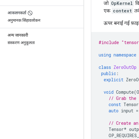
जो
OpKernel
वि
एक
context
तर
आकलनकर्ता
अनुमानक सिंहावलोकन
ऊपर बनाई गई फ़ाइल 
अन्य जानकारी
#include
"tensor
संस्करण अनुकूलता
using
namespace
class
ZeroOutOp
public
:
explicit
ZeroO
void
Compute
(
// Grab the 
const
Tensor
auto
input
=
// Create an
Tensor
*
outp
OP_REQUIRES