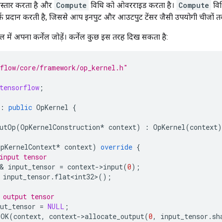
स्तार करता है और
Compute
विधि को ओवरराइड करता है।
Compute
वि
्क प्रदान करती है, जिससे आप इनपुट और आउटपुट टेंसर जैसी उपयोगी चीजों तक
में अपना कर्नेल जोड़ें। कर्नेल कुछ इस तरह दिख सकता है:
flow/core/framework/op_kernel.h"
tensorflow
;
:
public
OpKernel
{
utOp
(
OpKernelConstruction
*
context
)
:
OpKernel
(
context
)
OpKernelContext
*
context
)
override
{
input tensor
&
input_tensor
=
context
-
>
input
(
0
);
input_tensor
.
flat<int32>
();
 output tensor
ut_tensor
=
NULL
;
_OK
(
context
,
context
-
>
allocate_output
(
0
,
input_tensor
.
sh