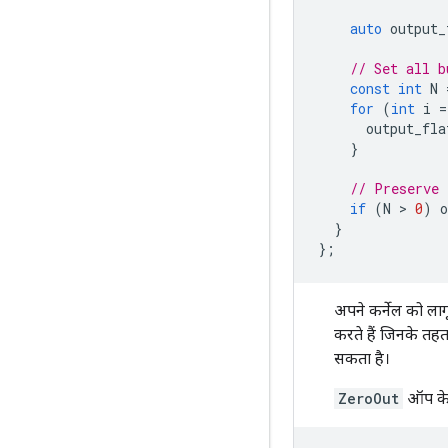
auto
output_
// Set all b
const
int
N
for
(
int
i
=
output_fla
}
// Preserve 
if
(
N
 > 
0
)
o
}
};
अपने कर्नेल को लाग
करते हैं जिनके तह
सकता है।
ZeroOut
ऑप के 