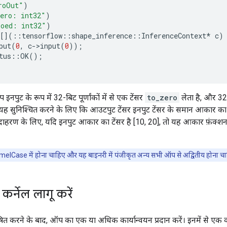
roOut"
)
ero: int32"
)
roed: int32"
)
[](
::
tensorflow
::
shape_inference
::
InferenceContext
*
c
)
put
(
0
,
c
-
>
input
(
0
));
tus
::
OK
();
इनपुट के रूप में 32-बिट पूर्णांकों में से एक टेंसर
to_zero
लेता है, और 32-
यह सुनिश्चित करने के लिए कि आउटपुट टेंसर इनपुट टेंसर के समान आकार क
ाहरण के लिए, यदि इनपुट आकार का टेंसर है [10, 20], तो यह आकार फ़ंक्शन
lCase में होना चाहिए और यह बाइनरी में पंजीकृत अन्य सभी ऑप से अद्वितीय होना च
र्नेल लागू करें
ित करने के बाद, ऑप का एक या अधिक कार्यान्वयन प्रदान करें। इनमें से एक क