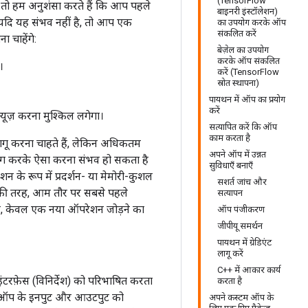
(TensorFlow
ै, तो हम अनुशंसा करते हैं कि आप पहले
बाइनरी इंस्टॉलेशन)
। यदि यह संभव नहीं है, तो आप एक
का उपयोग करके ऑप
संकलित करें
चाहेंगे:
बेज़ेल का उपयोग
करके ऑप संकलित
।
करें (TensorFlow
स्रोत स्थापना)
पायथन में ऑप का प्रयोग
करें
्यूज़ करना मुश्किल लगेगा।
सत्यापित करें कि ऑप
काम करता है
ागू करना चाहते हैं, लेकिन अधिकतम
अपने ऑप में उन्नत
पयोग करके ऐसा करना संभव हो सकता है
सुविधाएँ बनाएँ
 रूप में प्रदर्शन- या मेमोरी-कुशल
सशर्त जांच और
 की तरह, आम तौर पर सबसे पहले
सत्यापन
है, केवल एक नया ऑपरेशन जोड़ने का
ऑप पंजीकरण
जीपीयू समर्थन
पायथन में ग्रेडिएंट
लागू करें
C++ में आकार कार्य
रफ़ेस (विनिर्देश) को परिभाषित करता
करता है
और ऑप के इनपुट और आउटपुट को
अपने कस्टम ऑप के