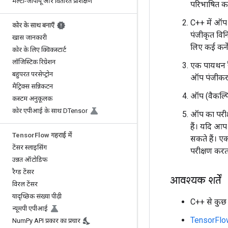
मल्टी-जीपीयू और वितरित प्रशिक्षण
परिभाषित क
C++ में ऑप क
कोर के साथ बनाएँ
पंजीकृत विनि
खास जानकारी
लिए कई कर्ने
कोर के लिए क्विकस्टार्ट
लॉजिस्टिक रिग्रेशन
एक पायथन रै
बहुपरत परसेप्ट्रोन
ऑप पंजीकरण 
मैट्रिक्स सन्निकटन
ऑप (वैकल्पि
कस्टम अनुकूलक
कोर एपीआई के साथ DTensor
ऑप का परीक्
हैं। यदि आप 
Tensor
Flow गहराई में
सकते हैं। ए
टेंसर स्लाइसिंग
परीक्षण करत
उन्नत ऑटोडिफ
रैग्ड टेंसर
आवश्यक शर्तें
विरल टेंसर
यादृच्छिक संख्या पीढ़ी
C++ से कुछ
न्यूमपी एपीआई
TensorFlo
Num
Py API प्रकार का प्रचार