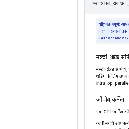
REGISTER_KERNEL
महत्वपूर्ण:
आपके
कक्षा के सदस्यों तक 
ResourceMgr
का 
मल्टी-थ्रेडेड सीप
मल्टी-थ्रेडेड सीपीय
थ्रेडिंग के लिए उप
intra_op_paralle
जीपीयू कर्नेल
एक GPU कर्नेल को 
कभी-कभी ओपकर्नेल 