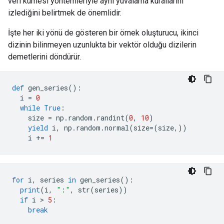
veri kümesi yöntemleriyle aynı yuvalama kurallarını
izlediğini belirtmek de önemlidir.
İşte her iki yönü de gösteren bir örnek oluşturucu, ikinci
dizinin bilinmeyen uzunlukta bir vektör olduğu dizilerin
demetlerini döndürür.
def
 gen_series
():
  i 
=
0
while
True
:
    size 
=
 np
.
random
.
randint
(
0
,
10
)
yield
 i
,
 np
.
random
.
normal
(
size
=(
size
,))
    i 
+=
1
for
 i
,
 series 
in
 gen_series
():
print
(
i
,
":"
,
 str
(
series
))
if
 i 
>
5
:
break