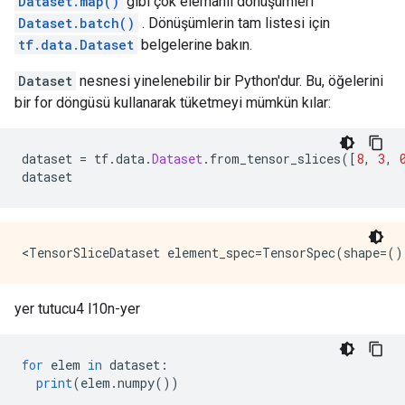
Dataset.map()
gibi çok elemanlı dönüşümleri
Dataset.batch()
. Dönüşümlerin tam listesi için
tf.data.Dataset
belgelerine bakın.
Dataset
nesnesi yinelenebilir bir Python'dur. Bu, öğelerini
bir for döngüsü kullanarak tüketmeyi mümkün kılar:
dataset 
=
 tf
.
data
.
Dataset
.
from_tensor_slices
([
8
,
3
,
dataset
yer tutucu4 l10n-yer
for
 elem 
in
 dataset
:
print
(
elem
.
numpy
())