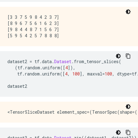
[3 3 7 5 9 8 4 2 3 7]

[8 9 6 7 5 6 1 6 2 3]

[9 8 4 4 8 7 1 5 6 7]

dataset2 
=
 tf
.
data
.
Dataset
.
from_tensor_slices
(
(
tf
.
random
.
uniform
([
4
]),
    tf
.
random
.
uniform
([
4
,
100
],
 maxval
=
100
,
 dtype
=
tf
dataset2
dataset3 
=
 tf
.
data
.
Dataset
.
zip
((
dataset1
,
 dataset2
))