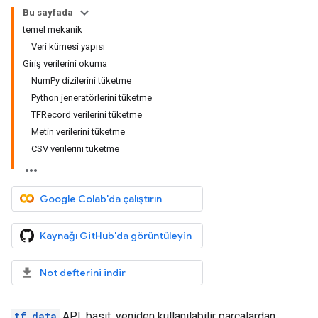
Bu sayfada
temel mekanik
Veri kümesi yapısı
Giriş verilerini okuma
NumPy dizilerini tüketme
Python jeneratörlerini tüketme
TFRecord verilerini tüketme
Metin verilerini tüketme
CSV verilerini tüketme
Google Colab'da çalıştırın
Kaynağı GitHub'da görüntüleyin
Not defterini indir
tf.data
API, basit, yeniden kullanılabilir parçalardan