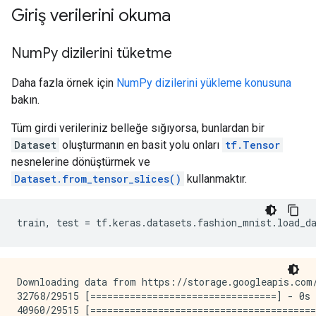
Giriş verilerini okuma
Num
Py dizilerini tüketme
Daha fazla örnek için
NumPy dizilerini yükleme konusuna
bakın.
Tüm girdi verileriniz belleğe sığıyorsa, bunlardan bir
Dataset
oluşturmanın en basit yolu onları
tf.Tensor
nesnelerine dönüştürmek ve
Dataset.from_tensor_slices()
kullanmaktır.
train
,
 test 
=
 tf
.
keras
.
datasets
.
fashion_mnist
.
load_d
Downloading data from https://storage.googleapis.com/
32768/29515 [=================================] - 0s 
40960/29515 [========================================