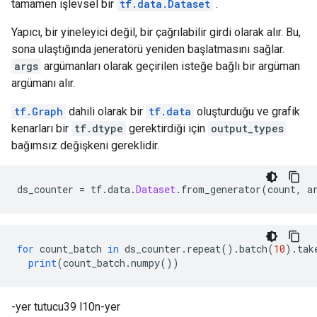
tamamen işlevsel bir
tf.data.Dataset
.
Yapıcı, bir yineleyici değil, bir çağrılabilir girdi olarak alır. Bu,
sona ulaştığında jeneratörü yeniden başlatmasını sağlar.
args
argümanları olarak geçirilen isteğe bağlı bir argüman
argümanı alır.
tf.Graph
dahili olarak bir
tf.data
oluşturduğu ve grafik
kenarları bir
tf.dtype
gerektirdiği için
output_types
bağımsız değişkeni gereklidir.
ds_counter 
=
 tf
.
data
.
Dataset
.
from_generator
(
count
,
 a
for
 count_batch 
in
 ds_counter
.
repeat
().
batch
(
10
).
tak
print
(
count_batch
.
numpy
())
-yer tutucu39 l10n-yer