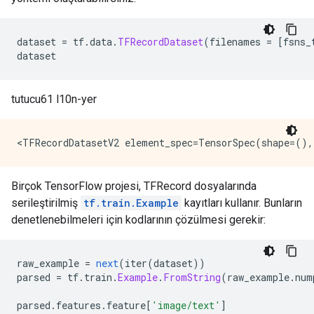
dataset 
=
 tf
.
data
.
TFRecordDataset
(
filenames 
=
[
fsns_
dataset
tutucu61 l10n-yer
Birçok TensorFlow projesi, TFRecord dosyalarında
serileştirilmiş
tf.train.Example
kayıtları kullanır. Bunların
denetlenebilmeleri için kodlarının çözülmesi gerekir:
raw_example 
=
next
(
iter
(
dataset
))
parsed 
=
 tf
.
train
.
Example
.
FromString
(
raw_example
.
num
parsed
.
features
.
feature
[
'image/text'
]