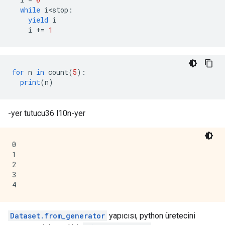
while
 i
<
stop
:
yield
 i
    i 
+=
1
for
 n 
in
 count
(
5
):
print
(
n
)
-yer tutucu36 l10n-yer
0

1

2

3

Dataset.from_generator
yapıcısı, python üretecini