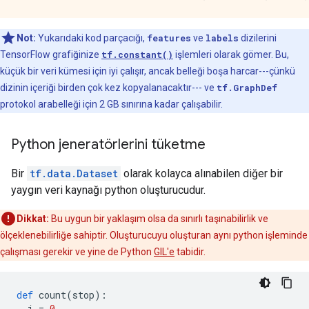
Not:
Yukarıdaki kod parçacığı,
features
ve
labels
dizilerini
TensorFlow grafiğinize
tf.constant()
işlemleri olarak gömer. Bu,
küçük bir veri kümesi için iyi çalışır, ancak belleği boşa harcar---çünkü
dizinin içeriği birden çok kez kopyalanacaktır--- ve
tf.GraphDef
protokol arabelleği için 2 GB sınırına kadar çalışabilir.
Python jeneratörlerini tüketme
Bir
tf.data.Dataset
olarak kolayca alınabilen diğer bir
yaygın veri kaynağı python oluşturucudur.
Dikkat:
Bu uygun bir yaklaşım olsa da sınırlı taşınabilirlik ve
ölçeklenebilirliğe sahiptir. Oluşturucuyu oluşturan aynı python işleminde
çalışması gerekir ve yine de Python
GIL'e
tabidir.
def
 count
(
stop
):
  i 
=
0