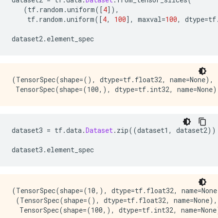
(
tf
.
random
.
uniform
([
4
]),
    tf
.
random
.
uniform
([
4
,
100
],
 maxval
=
100
,
 dtype
=
tf
dataset2
.
element_spec
(TensorSpec(shape=(), dtype=tf.float32, name=None),

dataset3 
=
 tf
.
data
.
Dataset
.
zip
((
dataset1
,
 dataset2
))
dataset3
.
element_spec
(TensorSpec(shape=(10,), dtype=tf.float32, name=None)
 (TensorSpec(shape=(), dtype=tf.float32, name=None),
