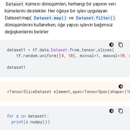
Dataset
kümesi dönüşümleri, herhangi bir yapının veri
kümelerini destekler. Her öğeye bir işlev uygulayan
Dataset.map(
Dataset.map()
ve
Dataset.filter()
dönüşümlerini kullanırken, öğe yapısı işlevin bağımsız
değişkenlerini belirler:
dataset1 
=
 tf
.
data
.
Dataset
.
from_tensor_slices
(
    tf
.
random
.
uniform
([
4
,
10
],
 minval
=
1
,
 maxval
=
10
,
 
dataset1
for
 z 
in
 dataset1
:
print
(
z
.
numpy
())