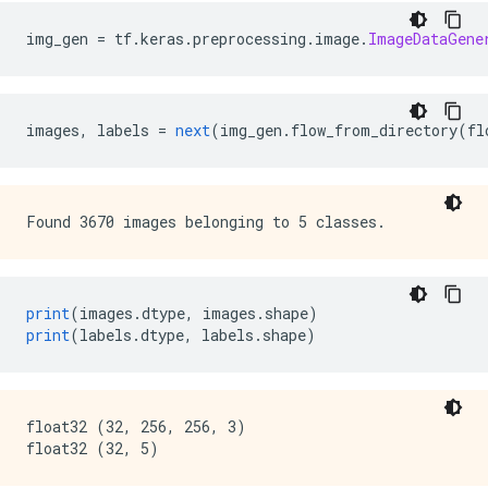
img_gen 
=
 tf
.
keras
.
preprocessing
.
image
.
ImageDataGene
images
,
 labels 
=
next
(
img_gen
.
flow_from_directory
(
fl
print
(
images
.
dtype
,
 images
.
shape
)
print
(
labels
.
dtype
,
 labels
.
shape
)
float32 (32, 256, 256, 3)
