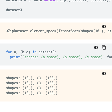
dataset3
for
 a
,
(
b
,
c
)
in
 dataset3
:
print
(
'shapes: {a.shape}, {b.shape}, {c.shape}'
.
fo
shapes: (10,), (), (100,)

shapes: (10,), (), (100,)

shapes: (10,), (), (100,)
