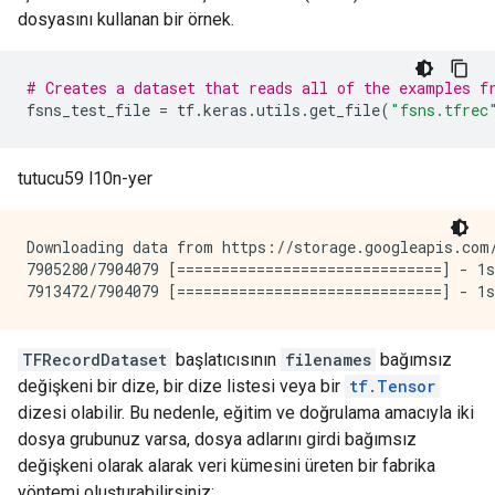
dosyasını kullanan bir örnek.
# Creates a dataset that reads all of the examples f
fsns_test_file 
=
 tf
.
keras
.
utils
.
get_file
(
"fsns.tfrec
tutucu59 l10n-yer
Downloading data from https://storage.googleapis.com/
7905280/7904079 [==============================] - 1s
TFRecordDataset
başlatıcısının
filenames
bağımsız
değişkeni bir dize, bir dize listesi veya bir
tf.Tensor
dizesi olabilir. Bu nedenle, eğitim ve doğrulama amacıyla iki
dosya grubunuz varsa, dosya adlarını girdi bağımsız
değişkeni olarak alarak veri kümesini üreten bir fabrika
yöntemi oluşturabilirsiniz: