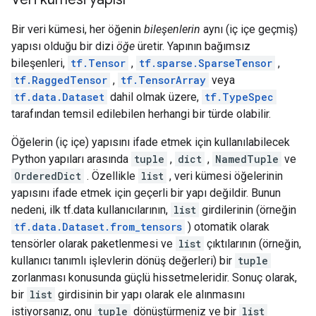
Bir veri kümesi, her öğenin
bileşenlerin
aynı (iç içe geçmiş)
yapısı olduğu bir dizi
öğe
üretir. Yapının bağımsız
bileşenleri,
tf.Tensor
,
tf.sparse.SparseTensor
,
tf.RaggedTensor
,
tf.TensorArray
veya
tf.data.Dataset
dahil olmak üzere,
tf.TypeSpec
tarafından temsil edilebilen herhangi bir türde olabilir.
Öğelerin (iç içe) yapısını ifade etmek için kullanılabilecek
Python yapıları arasında
tuple
,
dict
,
NamedTuple
ve
OrderedDict
. Özellikle
list
, veri kümesi öğelerinin
yapısını ifade etmek için geçerli bir yapı değildir. Bunun
nedeni, ilk tf.data kullanıcılarının,
list
girdilerinin (örneğin
tf.data.Dataset.from_tensors
) otomatik olarak
tensörler olarak paketlenmesi ve
list
çıktılarının (örneğin,
kullanıcı tanımlı işlevlerin dönüş değerleri) bir
tuple
zorlanması konusunda güçlü hissetmeleridir. Sonuç olarak,
bir
list
girdisinin bir yapı olarak ele alınmasını
istiyorsanız, onu
tuple
dönüştürmeniz ve bir
list