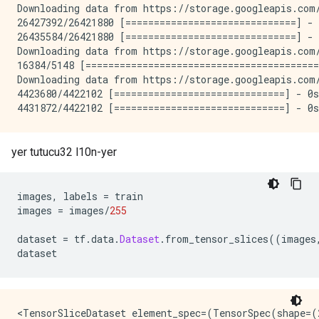
Downloading data from https://storage.googleapis.com/
26427392/26421880 [==============================] - 
26435584/26421880 [==============================] - 
Downloading data from https://storage.googleapis.com/
16384/5148 [=========================================
Downloading data from https://storage.googleapis.com/
4423680/4422102 [==============================] - 0s
yer tutucu32 l10n-yer
images
,
 labels 
=
 train
images 
=
 images
/
255
dataset 
=
 tf
.
data
.
Dataset
.
from_tensor_slices
((
images
dataset