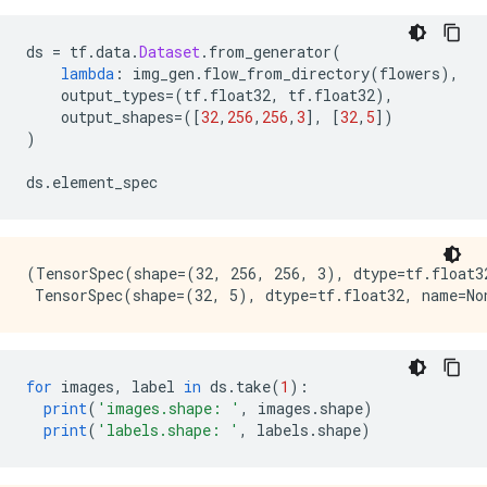
ds 
=
 tf
.
data
.
Dataset
.
from_generator
(
lambda
:
 img_gen
.
flow_from_directory
(
flowers
),
    output_types
=(
tf
.
float32
,
 tf
.
float32
),
    output_shapes
=([
32
,
256
,
256
,
3
],
[
32
,
5
])
)
ds
.
element_spec
(TensorSpec(shape=(32, 256, 256, 3), dtype=tf.float32
for
 images
,
 label 
in
 ds
.
take
(
1
):
print
(
'images.shape: '
,
 images
.
shape
)
print
(
'labels.shape: '
,
 labels
.
shape
)