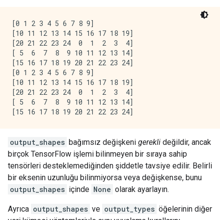
[0 1 2 3 4 5 6 7 8 9]

[10 11 12 13 14 15 16 17 18 19]

[20 21 22 23 24  0  1  2  3  4]

[ 5  6  7  8  9 10 11 12 13 14]

[15 16 17 18 19 20 21 22 23 24]

[0 1 2 3 4 5 6 7 8 9]

[10 11 12 13 14 15 16 17 18 19]

[20 21 22 23 24  0  1  2  3  4]

[ 5  6  7  8  9 10 11 12 13 14]

output_shapes
bağımsız değişkeni
gerekli
değildir, ancak
birçok TensorFlow işlemi bilinmeyen bir sıraya sahip
tensörleri desteklemediğinden şiddetle tavsiye edilir. Belirli
bir eksenin uzunluğu bilinmiyorsa veya değişkense, bunu
output_shapes
içinde
None
olarak ayarlayın.
Ayrıca
output_shapes
ve
output_types
öğelerinin diğer