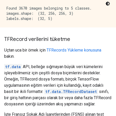
Found 3670 images belonging to 5 classes.

images.shape:  (32, 256, 256, 3)

TFRecord verilerini tüketme
Uçtan uca bir örnek için
TFRecords Yükleme konusuna
bakın.
tf.data
API, belleğe sığmayan büyük veri kümelerini
işleyebilmeniz için çeşitli dosya biçimlerini destekler.
Örneğin, TFRecord dosya formatı, birçok TensorFlow
uygulamasının eğitim verileri için kullandığı, kayıt odaklı
basit bir ikili formattır.
tf.data.TFRecordDataset
sınıfı,
bir giriş hattının parçası olarak bir veya daha fazla TFRecord
dosyasının içeriği üzerinden akış yapmanızı sağlar.
İşte Fransız Sokak Adı İşaretlerinden (FSNS) alınan test