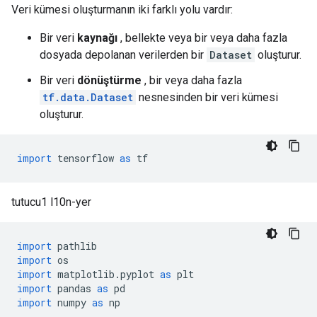
Veri kümesi oluşturmanın iki farklı yolu vardır:
Bir veri
kaynağı
, bellekte veya bir veya daha fazla
dosyada depolanan verilerden bir
Dataset
oluşturur.
Bir veri
dönüştürme
, bir veya daha fazla
tf.data.Dataset
nesnesinden bir veri kümesi
oluşturur.
import
 tensorflow 
as
 tf
tutucu1 l10n-yer
import
 pathlib
import
 os
import
 matplotlib
.
pyplot 
as
 plt
import
 pandas 
as
 pd
import
 numpy 
as
 np