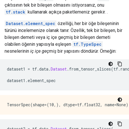
çıktısının tek bir bileşen olmasını istiyorsanız, onu
tf.stack
kullanarak açıkça paketlemeniz gerekir. .
Dataset.element_spec
özelliği, her bir öğe bileşeninin
türünü incelemenize olanak tanır. Özellik, tek bir bileşen, bir
bileşen demeti veya iç içe geçmiş bir bileşen demeti
olabilen öğenin yapısıyla eşleşen
tf.TypeSpec
nesnelerinin
iç içe geçmiş
bir yapısını döndürür. Örneğin:
dataset1 
=
 tf
.
data
.
Dataset
.
from_tensor_slices
(
tf
.
ran
dataset1
.
element_spec
dataset2 
=
 tf
.
data
.
Dataset
.
from_tensor_slices
(