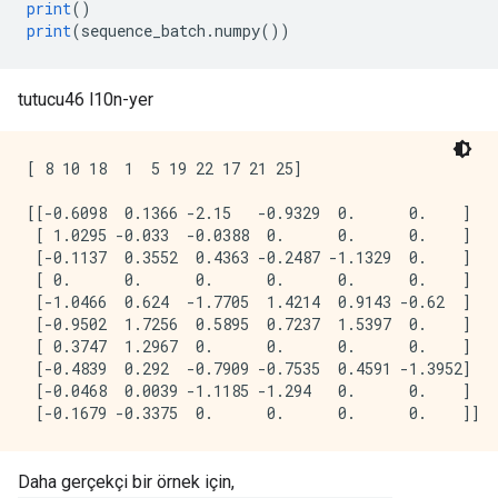
print
()
print
(
sequence_batch
.
numpy
())
tutucu46 l10n-yer
[ 8 10 18  1  5 19 22 17 21 25]

[[-0.6098  0.1366 -2.15   -0.9329  0.      0.    ]

 [ 1.0295 -0.033  -0.0388  0.      0.      0.    ]

 [-0.1137  0.3552  0.4363 -0.2487 -1.1329  0.    ]

 [ 0.      0.      0.      0.      0.      0.    ]

 [-1.0466  0.624  -1.7705  1.4214  0.9143 -0.62  ]

 [-0.9502  1.7256  0.5895  0.7237  1.5397  0.    ]

 [ 0.3747  1.2967  0.      0.      0.      0.    ]

 [-0.4839  0.292  -0.7909 -0.7535  0.4591 -1.3952]

 [-0.0468  0.0039 -1.1185 -1.294   0.      0.    ]

Daha gerçekçi bir örnek için,