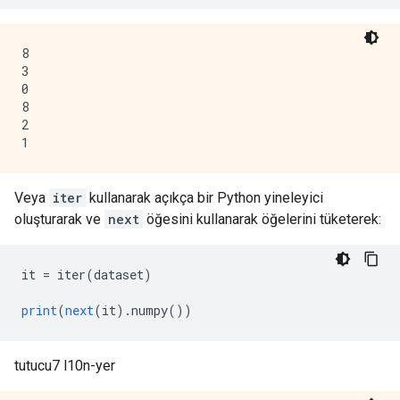
8

3

0

8

2

Veya
iter
kullanarak açıkça bir Python yineleyici
oluşturarak ve
next
öğesini kullanarak öğelerini tüketerek:
it 
=
 iter
(
dataset
)
print
(
next
(
it
).
numpy
())
tutucu7 l10n-yer