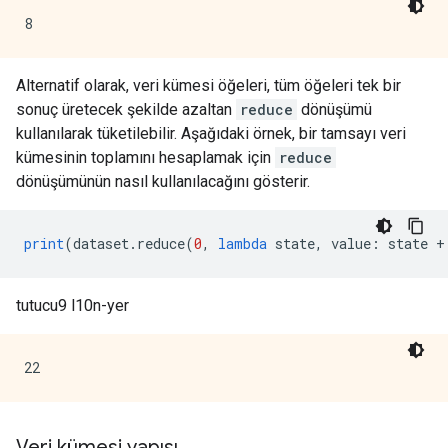
Alternatif olarak, veri kümesi öğeleri, tüm öğeleri tek bir
sonuç üretecek şekilde azaltan
reduce
dönüşümü
kullanılarak tüketilebilir. Aşağıdaki örnek, bir tamsayı veri
kümesinin toplamını hesaplamak için
reduce
dönüşümünün nasıl kullanılacağını gösterir.
print
(
dataset
.
reduce
(
0
,
lambda
 state
,
 value
:
 state 
+
tutucu9 l10n-yer
Veri kümesi yapısı