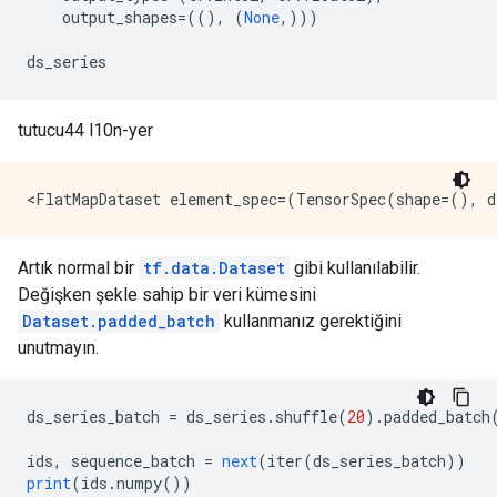
    output_shapes
=((),
(
None
,)))
ds_series
tutucu44 l10n-yer
Artık normal bir
tf.data.Dataset
gibi kullanılabilir.
Değişken şekle sahip bir veri kümesini
Dataset.padded_batch
kullanmanız gerektiğini
unutmayın.
ds_series_batch 
=
 ds_series
.
shuffle
(
20
).
padded_batch
ids
,
 sequence_batch 
=
next
(
iter
(
ds_series_batch
))
print
(
ids
.
numpy
())