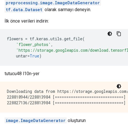
preprocessing.image.ImageDataGenerator
tf.data.Dataset
olarak sarmayı deneyin.
İlk önce verileri indirin:
flowers 
=
 tf
.
keras
.
utils
.
get_file
(
'flower_photos'
,
'https://storage.googleapis.com/download.tensorf
    untar
=
True
)
tutucu48 l10n-yer
Downloading data from https://storage.googleapis.com/
228818944/228813984 [==============================] 
image.ImageDataGenerator
oluşturun