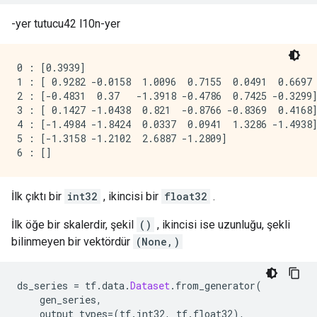
-yer tutucu42 l10n-yer
0 : [0.3939]

1 : [ 0.9282 -0.0158  1.0096  0.7155  0.0491  0.6697 
2 : [-0.4831  0.37   -1.3918 -0.4786  0.7425 -0.3299]
3 : [ 0.1427 -1.0438  0.821  -0.8766 -0.8369  0.4168]
4 : [-1.4984 -1.8424  0.0337  0.0941  1.3286 -1.4938]
5 : [-1.3158 -1.2102  2.6887 -1.2809]

İlk çıktı bir
int32
, ikincisi bir
float32
.
İlk öğe bir skalerdir, şekil
()
, ikincisi ise uzunluğu, şekli
bilinmeyen bir vektördür
(None,)
ds_series 
=
 tf
.
data
.
Dataset
.
from_generator
(
    gen_series
,
    output_types
=(
tf
.
int32
,
 tf
.
float32
),