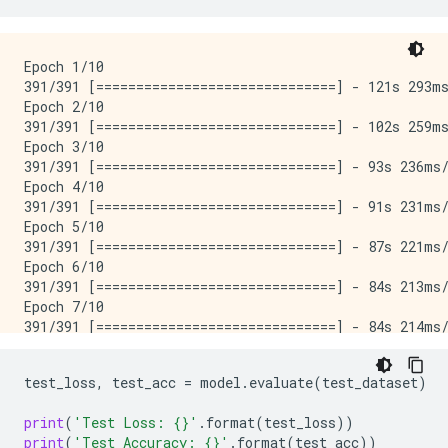
Epoch 1/10

391/391 [==============================] - 121s 293ms
Epoch 2/10

391/391 [==============================] - 102s 259ms
Epoch 3/10

391/391 [==============================] - 93s 236ms/
Epoch 4/10

391/391 [==============================] - 91s 231ms/
Epoch 5/10

391/391 [==============================] - 87s 221ms/
Epoch 6/10

391/391 [==============================] - 84s 213ms/
Epoch 7/10

391/391 [==============================] - 84s 214ms/
Epoch 8/10

391/391 [==============================] - 82s 209ms/
test_loss
,
test_acc
=
model
.
evaluate
(
test_dataset
)
Epoch 9/10

391/391 [==============================] - 82s 209ms/
print
(
'Test Loss: 
{}
'
.
format
(
test_loss
))
Epoch 10/10

print
(
'Test Accuracy: 
{}
'
.
format
(
test_acc
))