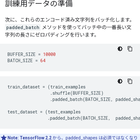
訓練用データの準備
次に、これらのエンコード済み文字列をバッチ化します。
padded_batch
メソッドを使ってバッチ中の一番長い文
字列の長さにゼロパディングを行います。
BUFFER_SIZE
=
10000
BATCH_SIZE
=
64
train_dataset
=
(
train_examples
.
shuffle
(
BUFFER_SIZE
)
.
padded_batch
(
BATCH_SIZE
,
padded_sh
test_dataset
=
(
test_examples
.
padded_batch
(
BATCH_SIZE
,
padded_sh
Note:
TensorFlow 2.2
から、padded_shapes は必須ではなくなり