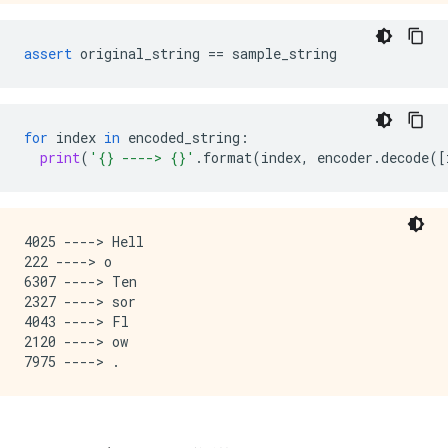
assert
original_string
==
sample_string
for
index
in
encoded_string
:
print
(
'
{}
 ----> 
{}
'
.
format
(
index
,
encoder
.
decode
([
4025 ----> Hell

222 ----> o 

6307 ----> Ten

2327 ----> sor

4043 ----> Fl

2120 ----> ow
