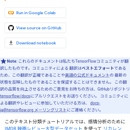
Run in Google Colab
View source on GitHub
Download notebook
Note:
これらのドキュメントは私たちTensorFlowコミュニティが翻
訳したものです。コミュニティによる 翻訳は
ベストエフォート
である
ため、この翻訳が正確であることや
英語の公式ドキュメント
の 最新の
状態を反映したものであることを保証することはできません。 この翻
訳の品質を向上させるためのご意見をお持ちの方は、GitHubリポジトリ
tensorflow/docs
にプルリクエストをお送りください。 コミュニティに
よる翻訳やレビューに参加していただける方は、
docs-
ja@tensorflow.org メーリングリスト
にご連絡ください。
このテキスト分類チュートリアルでは、感情分析のために
IMDB 映画レビュー大型データセット
を使って
リカレン