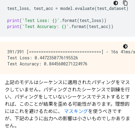
391/391 [==============================] - 49s 123ms/
test_loss
,
test_acc
=
model
.
evaluate
(
test_dataset
)
Epoch 9/10

391/391 [==============================] - 45s 115ms/
print
(
'Test Loss: 
{}
'
.
format
(
test_loss
))
Epoch 10/10

print
(
'Test Accuracy: 
{}
'
.
format
(
test_acc
))
391/391 [==============================] - 16s 41ms/s
Test Loss: 0.4472350776195526

上記のモデルはシーケンスに適用されたパディングをマス
クしていません。パディングされたシーケンスで訓練を行
い、パディングをしていないシーケンスでテストするとす
れば、このことが結果を歪める可能性があります。理想的
にはこれを避けるために、
マスキング
を使うべきです
が、下記のように出力への影響は小さいものでしかありま
せん。