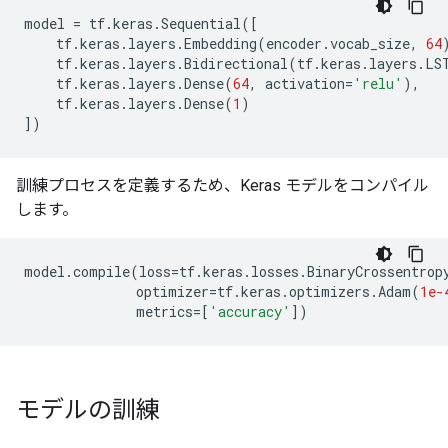
model
=
tf
.
keras
.
Sequential
([
tf
.
keras
.
layers
.
Embedding
(
encoder
.
vocab_size
,
64
tf
.
keras
.
layers
.
Bidirectional
(
tf
.
keras
.
layers
.
LS
tf
.
keras
.
layers
.
Dense
(
64
,
activation
=
'relu'
),
tf
.
keras
.
layers
.
Dense
(
1
)
])
訓練プロセスを定義するため、Keras モデルをコンパイル
します。
model
.
compile
(
loss
=
tf
.
keras
.
losses
.
BinaryCrossentrop
optimizer
=
tf
.
keras
.
optimizers
.
Adam
(
1e-
metrics
=
[
'accuracy'
])
モデルの訓練