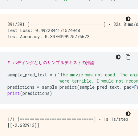
391/391 [==============================] - 32s 81ms/s
Test Loss: 0.4922844171524048

# パディングなしのサンプルテキストの推論
sample_pred_text
=
(
'The movie was not good. The ani
'were terrible. I would not reco
predictions
=
sample_predict
(
sample_pred_text
,
pad
=
F
print
(
predictions
)
1/1 [==============================] - 1s 1s/step
