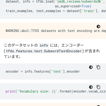
dataset
,
info
=
tfds
.
load
(
'imdb_reviews/subwords8k'
,
as_supervised
=
True
)
train_examples
,
test_examples
=
dataset
[
'train'
],
da
このデータセットの
info
には、エンコーダー
(
tfds.features.text.SubwordTextEncoder
) が含まれ
ています。
encoder
=
info
.
features
[
'text'
]
.
encoder
print
(
'Vocabulary size: 
{}
'
.
format
(
encoder
.
vocab_siz