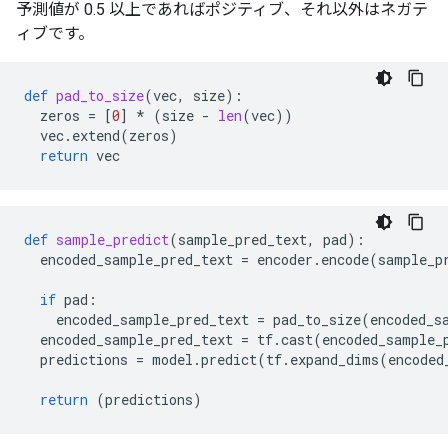
予測値が 0.5 以上であればポジティブ、それ以外はネガテ
ィブです。
def
pad_to_size
(
vec
,
size
):
zeros
=
[
0
]
*
(
size
-
len
(
vec
))
vec
.
extend
(
zeros
)
return
vec
def
sample_predict
(
sample_pred_text
,
pad
):
encoded_sample_pred_text
=
encoder
.
encode
(
sample_p
if
pad
:
encoded_sample_pred_text
=
pad_to_size
(
encoded_s
encoded_sample_pred_text
=
tf
.
cast
(
encoded_sample_
predictions
=
model
.
predict
(
tf
.
expand_dims
(
encoded
return
(
predictions
)