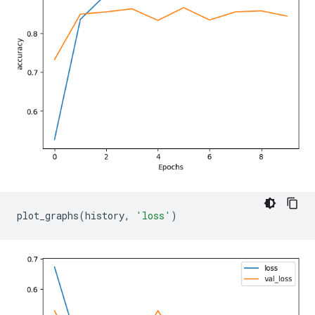
plot_graphs
(
history
,
'loss'
)