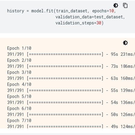
history
=
model
.
fit
(
train_dataset
,
epochs
=
10
,
validation_data
=
test_dataset
,
validation_steps
=
30
)
Epoch 1/10

391/391 [==============================] - 95s 231ms/
Epoch 2/10

391/391 [==============================] - 73s 186ms/
Epoch 3/10

391/391 [==============================] - 63s 160ms/
Epoch 4/10

391/391 [==============================] - 55s 139ms/
Epoch 5/10

391/391 [==============================] - 54s 136ms/
Epoch 6/10

391/391 [==============================] - 50s 126ms/
Epoch 7/10

391/391 [==============================] - 49s 124ms/
Epoch 8/10
