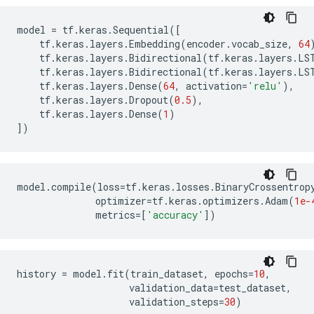
model
=
tf
.
keras
.
Sequential
([
tf
.
keras
.
layers
.
Embedding
(
encoder
.
vocab_size
,
64
tf
.
keras
.
layers
.
Bidirectional
(
tf
.
keras
.
layers
.
LS
tf
.
keras
.
layers
.
Bidirectional
(
tf
.
keras
.
layers
.
LS
tf
.
keras
.
layers
.
Dense
(
64
,
activation
=
'relu'
),
tf
.
keras
.
layers
.
Dropout
(
0.5
),
tf
.
keras
.
layers
.
Dense
(
1
)
])
model
.
compile
(
loss
=
tf
.
keras
.
losses
.
BinaryCrossentrop
optimizer
=
tf
.
keras
.
optimizers
.
Adam
(
1e-
metrics
=
[
'accuracy'
])
history
=
model
.
fit
(
train_dataset
,
epochs
=
10
,
validation_data
=
test_dataset
,
validation_steps
=
30
)