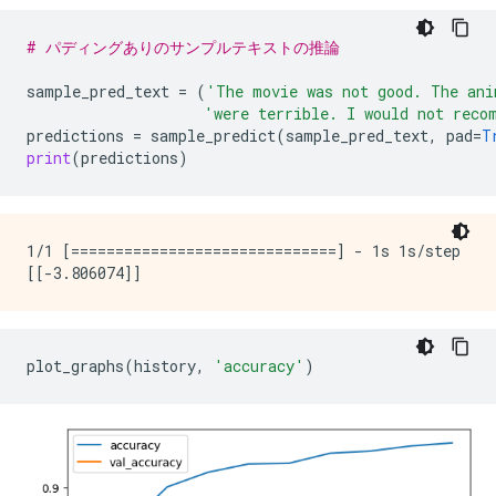
# パディングありのサンプルテキストの推論
sample_pred_text
=
(
'The movie was not good. The ani
'were terrible. I would not reco
predictions
=
sample_predict
(
sample_pred_text
,
pad
=
T
print
(
predictions
)
1/1 [==============================] - 1s 1s/step

plot_graphs
(
history
,
'accuracy'
)