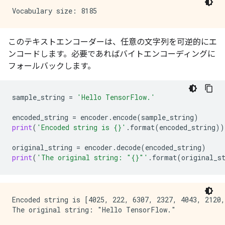
このテキストエンコーダーは、任意の文字列を可逆的にエ
ンコードします。必要であればバイトエンコーディングに
フォールバックします。
sample_string
=
'Hello TensorFlow.'
encoded_string
=
encoder
.
encode
(
sample_string
)
print
(
'Encoded string is 
{}
'
.
format
(
encoded_string
))
original_string
=
encoder
.
decode
(
encoded_string
)
print
(
'The original string: "
{}
"'
.
format
(
original_s
Encoded string is [4025, 222, 6307, 2327, 4043, 2120,