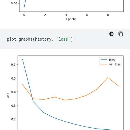
plot_graphs
(
history
,
'loss'
)