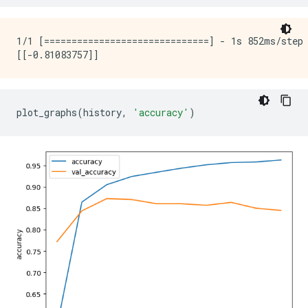
1/1 [==============================] - 1s 852ms/step

plot_graphs
(
history
,
'accuracy'
)