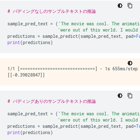
# パディングなしのサンプルテキストの推論
sample_pred_text
=
(
'The movie was cool. The animati
'were out of this world. I would
predictions
=
sample_predict
(
sample_pred_text
,
pad
=
F
print
(
predictions
)
1/1 [==============================] - 1s 655ms/step

# パディングありのサンプルテキストの推論
sample_pred_text
=
(
'The movie was cool. The animati
'were out of this world. I would
predictions
=
sample_predict
(
sample_pred_text
,
pad
=
T
print
(
predictions
)