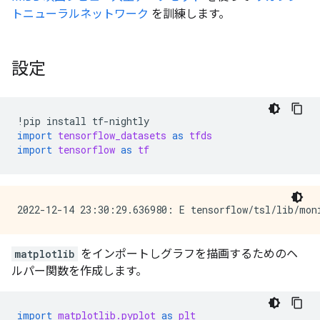
トニューラルネットワーク
を訓練します。
設定
!
pip
install
tf
-
nightly
import
tensorflow_datasets
as
tfds
import
tensorflow
as
tf
matplotlib
をインポートしグラフを描画するためのヘ
ルパー関数を作成します。
import
matplotlib.pyplot
as
plt