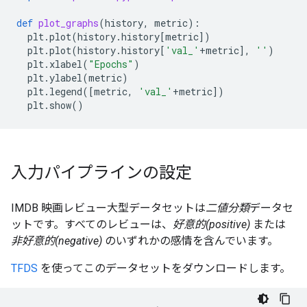
def
plot_graphs
(
history
,
metric
):
plt
.
plot
(
history
.
history
[
metric
])
plt
.
plot
(
history
.
history
[
'val_'
+
metric
],
''
)
plt
.
xlabel
(
"Epochs"
)
plt
.
ylabel
(
metric
)
plt
.
legend
([
metric
,
'val_'
+
metric
])
plt
.
show
()
入力パイプラインの設定
IMDB 映画レビュー大型データセットは
二値分類
データセ
ットです。すべてのレビューは、
好意的(positive)
または
非好意的(negative)
のいずれかの感情を含んでいます。
TFDS
を使ってこのデータセットをダウンロードします。