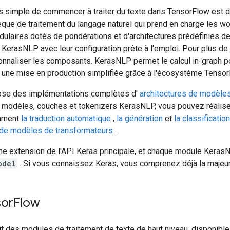
s simple de commencer à traiter du texte dans TensorFlow est d'
hèque de traitement du langage naturel qui prend en charge les 
laires dotés de pondérations et d'architectures prédéfinies de 
KerasNLP avec leur configuration prête à l'emploi. Pour plus de
onnaliser les composants. KerasNLP permet le calcul in-graph p
i une mise en production simplifiée grâce à l'écosystème Tensor
se des implémentations complètes d'
architectures de modèle
x modèles, couches et tokenizers KerasNLP, vous pouvez réali
amment
la traduction automatique
,
la génération
et
la classificatio
 de modèles de transformateurs
.
e extension de l'API Keras principale, et chaque module KerasN
odel
. Si vous connaissez Keras, vous comprenez déjà la majeu
sor
Flow
t des modules de traitement de texte de haut niveau, disponibl