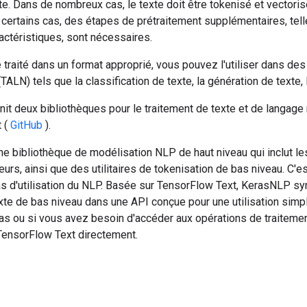
exte. Dans de nombreux cas, le texte doit être tokenisé et vectoris
certains cas, des étapes de prétraitement supplémentaires, telle
actéristiques, sont nécessaires.
e traité dans un format approprié, vous pouvez l'utiliser dans des 
TALN) tels que la classification de texte, la génération de texte, 
it deux bibliothèques pour le traitement de texte et de langage
 (
GitHub
).
e bibliothèque de modélisation NLP de haut niveau qui inclut l
urs, ainsi que des utilitaires de tokenisation de bas niveau. C'
as d'utilisation du NLP. Basée sur TensorFlow Text, KerasNLP sy
xte de bas niveau dans une API conçue pour une utilisation simpl
eras ou si vous avez besoin d'accéder aux opérations de traiteme
 TensorFlow Text directement.