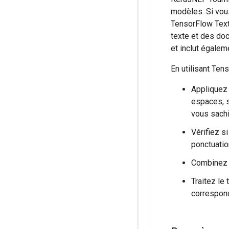
modèles. Si vous
TensorFlow Text
texte et des doc
et inclut égalem
En utilisant Ten
Appliquez 
espaces, s
vous sachi
Vérifiez s
ponctuatio
Combinez 
Traitez le
correspond