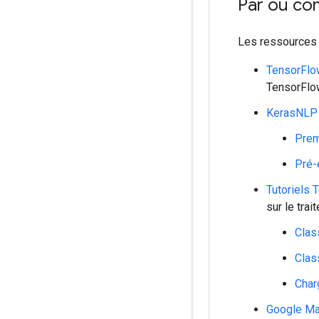
Par où c
Les ressources 
TensorFlo
TensorFlo
KerasNLP
Prem
Pré-
Tutoriels 
sur le trai
Clas
Clas
Char
Google Mac