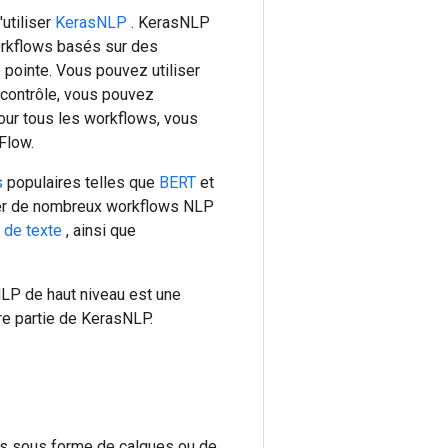
utiliser
KerasNLP
. KerasNLP
workflows basés sur des
pointe. Vous pouvez utiliser
 contrôle, vous pouvez
our tous les workflows, vous
Flow.
s
populaires telles que
BERT
et
ser de nombreux workflows NLP
n de texte
, ainsi que
LP de haut niveau est une
re partie de KerasNLP.
es sous forme de calques ou de