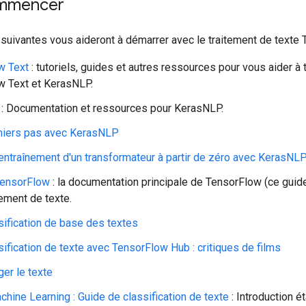
ommencer
suivantes vous aideront à démarrer avec le traitement de texte 
w Text
: tutoriels, guides et autres ressources pour vous aider à tr
w Text et KerasNLP.
: Documentation et ressources pour KerasNLP.
iers pas avec KerasNLP
entraînement d'un transformateur à partir de zéro avec KerasNL
TensorFlow
: la documentation principale de TensorFlow (ce guid
tement de texte.
sification de base des textes
sification de texte avec TensorFlow Hub : critiques de films
ger le texte
hine Learning : Guide de classification de texte
: Introduction é