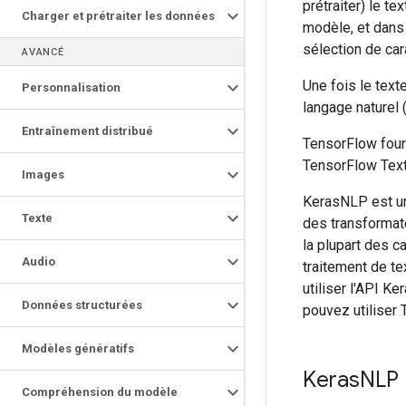
prétraiter) le t
Charger et prétraiter les données
modèle, et dans 
sélection de car
AVANCÉ
Une fois le text
Personnalisation
langage naturel (
Entraînement distribué
TensorFlow fourn
TensorFlow Text
Images
KerasNLP est un
Texte
des transformate
la plupart des c
Audio
traitement de te
utiliser l'API K
Données structurées
pouvez utiliser
Modèles génératifs
Keras
NLP
Compréhension du modèle