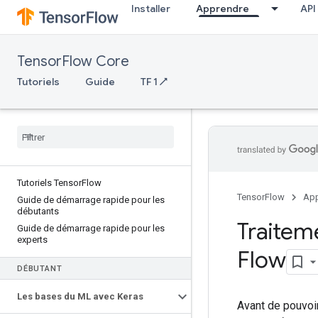
Installer
Apprendre
API
TensorFlow Core
Tutoriels
Guide
TF 1 ↗
Tutoriels Tensor
Flow
TensorFlow
App
Guide de démarrage rapide pour les
débutants
Traitem
Guide de démarrage rapide pour les
experts
Flow
DÉBUTANT
Les bases du ML avec Keras
Avant de pouvoi