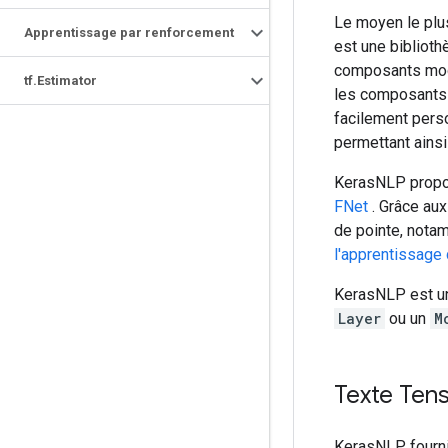
Le moyen le plu
Apprentissage par renforcement
est une bibliot
composants modu
tf
.
Estimator
les composants 
facilement pers
permettant ains
KerasNLP propo
FNet
. Grâce au
de pointe, not
l'apprentissage
KerasNLP est un
Layer
ou un
M
Texte Ten
KerasNLP fourni