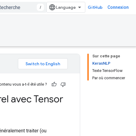
/
GitHub
Connexion
Sur cette page
KerasNLP
Texte TensorFlow
Par où commencer
ntenu vous a-t-il été utile ?
rel avec Tensor
néralement traiter (ou