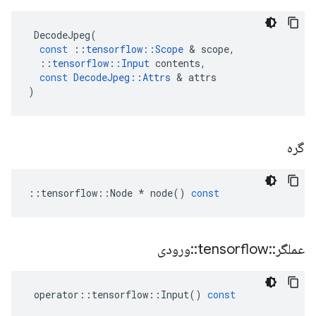
DecodeJpeg
(
const
::
tensorflow
::
Scope
&
scope
,
::
tensorflow
::
Input
contents
,
const
DecodeJpeg
::
Attrs
&
attrs
)
گره
::
tensorflow
::
Node
*
node
()
const
عملگر
::
tensorflow
::
ورودی
operator
::
tensorflow
::
Input
()
const