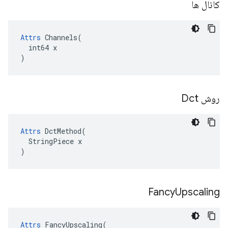
کانال ها
Attrs
 Channels(

  int64 x

)
روش Dct
Attrs
 DctMethod(

  StringPiece x

)
Fancy
Upscaling
Attrs
 FancyUpscaling(
