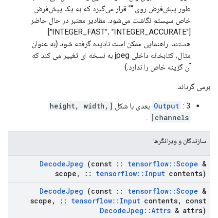
طور پیش‌فرض روی "" قرار می‌گیرد که به یک پیش‌فرض
خاص سیستم نگاشت می‌شود. مقادیر معتبر در حال حاضر
["INTEGER_FAST"، "INTEGER_ACCURATE"]
هستند. راهنمایی ممکن است نادیده گرفته شود (به عنوان
مثال، کتابخانه داخلی jpeg به نسخه ای تغییر می کند که
آن گزینه خاص را ندارد.)
برمی گرداند:
: 3 بعدی با شکل
Output
[height, width,
..
channels]
سازندگان و ویرانگرها
Decode
Jpeg
(const
::
tensorflow
::
Scope
&
scope
,
::
tensorflow
::
Input
contents)
Decode
Jpeg
(const
::
tensorflow
::
Scope
&
scope
,
::
tensorflow
::
Input
contents
,
const
Decode
Jpeg
::
Attrs
& attrs)