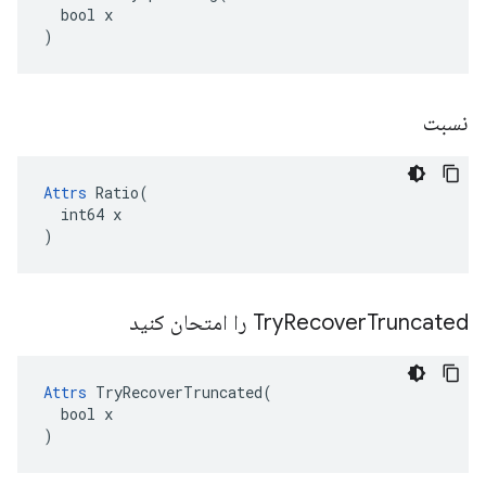
  bool x

)
نسبت
Attrs
 Ratio(

  int64 x

)
Truncated را امتحان کنید
Recover
Try
Attrs
 TryRecoverTruncated(

  bool x

)