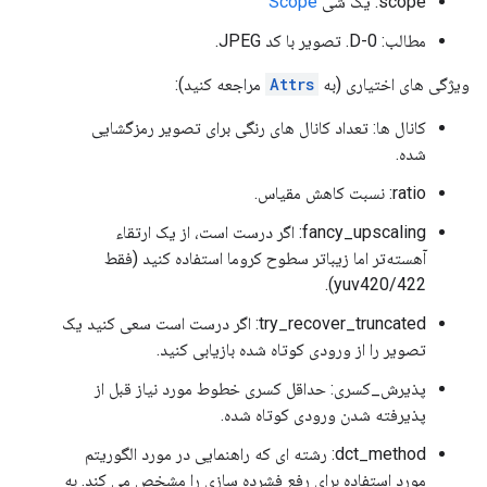
scope: یک شی
Scope
مطالب: 0-D. تصویر با کد JPEG.
ویژگی های اختیاری (به
Attrs
مراجعه کنید):
کانال ها: تعداد کانال های رنگی برای تصویر رمزگشایی
شده.
ratio: نسبت کاهش مقیاس.
fancy_upscaling: اگر درست است، از یک ارتقاء
آهسته‌تر اما زیباتر سطوح کروما استفاده کنید (فقط
yuv420/422).
try_recover_truncated: اگر درست است سعی کنید یک
تصویر را از ورودی کوتاه شده بازیابی کنید.
پذیرش_کسری: حداقل کسری خطوط مورد نیاز قبل از
پذیرفته شدن ورودی کوتاه شده.
dct_method: رشته ای که راهنمایی در مورد الگوریتم
مورد استفاده برای رفع فشرده سازی را مشخص می کند. به