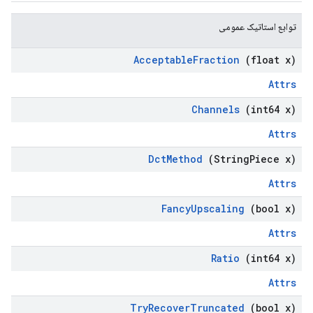
توابع استاتیک عمومی
Acceptable
Fraction
(float x)
Attrs
Channels
(int64 x)
Attrs
Dct
Method
(String
Piece x)
Attrs
Fancy
Upscaling
(bool x)
Attrs
Ratio
(int64 x)
Attrs
Try
Recover
Truncated
(bool x)