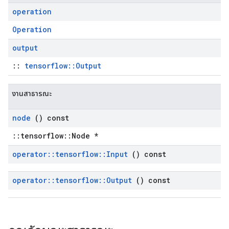
operation
Operation
output
::
tensorflow::Output
งานสาธารณะ
node
() const
::tensorflow::Node *
operator
::
tensorflow
::
Input
() const
operator
::
tensorflow
::
Output
() const