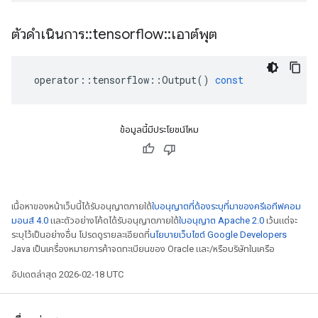
ตัวดำเนินการ
::
tensorflow
::
เอาต์พุต
operator
::
tensorflow
::
Output
()
const
ข้อมูลนี้มีประโยชน์ไหม
เนื้อหาของหน้าเว็บนี้ได้รับอนุญาตภายใต้
ใบอนุญาตที่ต้องระบุที่มาของครีเอทีฟคอม
มอนส์ 4.0
และตัวอย่างโค้ดได้รับอนุญาตภายใต้
ใบอนุญาต Apache 2.0
เว้นแต่จะ
ระบุไว้เป็นอย่างอื่น โปรดดูรายละเอียดที่
นโยบายเว็บไซต์ Google Developers
Java เป็นเครื่องหมายการค้าจดทะเบียนของ Oracle และ/หรือบริษัทในเครือ
อัปเดตล่าสุด 2026-02-18 UTC