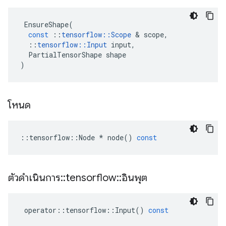
EnsureShape
(
const
::
tensorflow
::
Scope
&
scope
,
::
tensorflow
::
Input
input
,
PartialTensorShape
shape
)
โหนด
::
tensorflow
::
Node
*
node
()
const
ตัวดำเนินการ
::
tensorflow
::
อินพุต
operator
::
tensorflow
::
Input
()
const