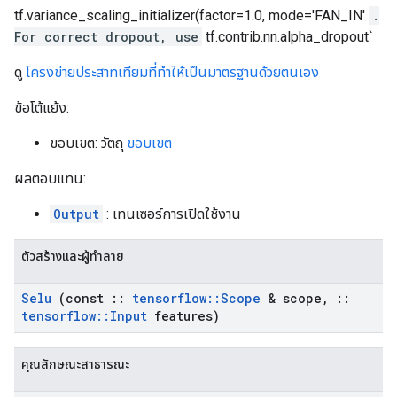
tf.variance_scaling_initializer(factor=1.0, mode='FAN_IN'
.
For correct dropout, use
tf.contrib.nn.alpha_dropout`
ดู
โครงข่ายประสาทเทียมที่ทำให้เป็นมาตรฐานด้วยตนเอง
ข้อโต้แย้ง:
ขอบเขต: วัตถุ
ขอบเขต
ผลตอบแทน:
Output
: เทนเซอร์การเปิดใช้งาน
ตัวสร้างและผู้ทำลาย
Selu
(const
::
tensorflow
::
Scope
& scope
,
::
tensorflow
::
Input
features)
คุณลักษณะสาธารณะ