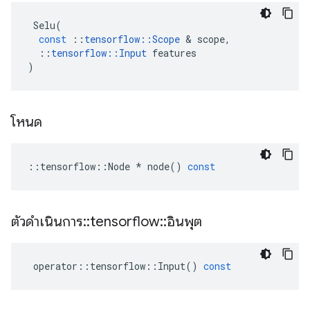
Selu
(
const
::
tensorflow
::
Scope
&
scope
,
::
tensorflow
::
Input
features
)
โหนด
::
tensorflow
::
Node
*
node
()
const
ตัวดำเนินการ
::
tensorflow
::
อินพุต
operator
::
tensorflow
::
Input
()
const