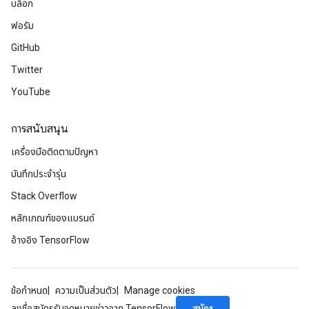
บล็อก
ฟอรัม
GitHub
Twitter
YouTube
การสนับสนุน
เครื่องมือติดตามปัญหา
บันทึกประจำรุ่น
Stack Overflow
หลักเกณฑ์ของแบรนด์
อ้างอิง TensorFlow
ข้อกำหนด
ความเป็นส่วนตัว
Manage cookies
สมัคร
ลงชื่อสมัครรับจดหมายข่าวจาก TensorFlow