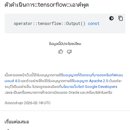
ตัวดำเนินการ
::
tensorflow
::
เอาต์พุต
operator
::
tensorflow
::
Output
()
const
ข้อมูลนี้มีประโยชน์ไหม
เนื้อหาของหน้าเว็บนี้ได้รับอนุญาตภายใต้
ใบอนุญาตที่ต้องระบุที่มาของครีเอทีฟคอม
มอนส์ 4.0
และตัวอย่างโค้ดได้รับอนุญาตภายใต้
ใบอนุญาต Apache 2.0
เว้นแต่จะ
ระบุไว้เป็นอย่างอื่น โปรดดูรายละเอียดที่
นโยบายเว็บไซต์ Google Developers
Java เป็นเครื่องหมายการค้าจดทะเบียนของ Oracle และ/หรือบริษัทในเครือ
อัปเดตล่าสุด 2026-02-18 UTC
เชื่อมต่อเสมอ