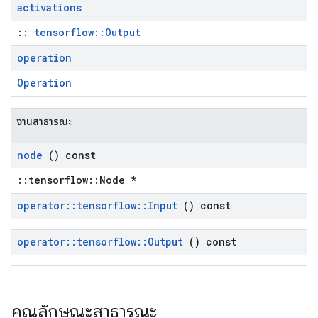
activations
::
tensorflow::Output
operation
Operation
งานสาธารณะ
node
() const
::tensorflow::Node *
operator
::
tensorflow
::
Input
() const
operator
::
tensorflow
::
Output
() const
คุณลักษณะสาธารณะ