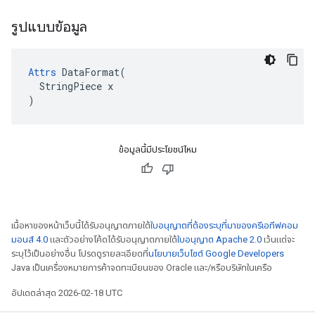
รูปแบบข้อมูล
Attrs
 DataFormat(

  StringPiece x

)
ข้อมูลนี้มีประโยชน์ไหม
เนื้อหาของหน้าเว็บนี้ได้รับอนุญาตภายใต้
ใบอนุญาตที่ต้องระบุที่มาของครีเอทีฟคอม
มอนส์ 4.0
และตัวอย่างโค้ดได้รับอนุญาตภายใต้
ใบอนุญาต Apache 2.0
เว้นแต่จะ
ระบุไว้เป็นอย่างอื่น โปรดดูรายละเอียดที่
นโยบายเว็บไซต์ Google Developers
Java เป็นเครื่องหมายการค้าจดทะเบียนของ Oracle และ/หรือบริษัทในเครือ
อัปเดตล่าสุด 2026-02-18 UTC