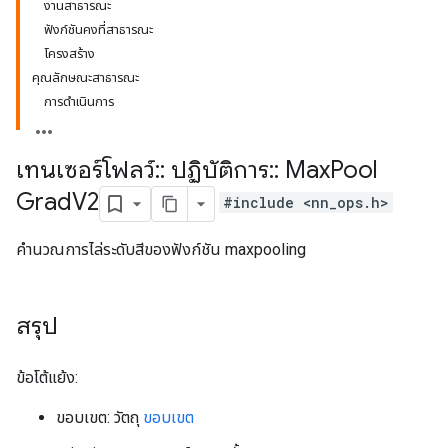
งานสาธารณะ
ฟังก์ชันคงที่สาธารณะ
โครงสร้าง
คุณลักษณะสาธารณะ
การดำเนินการ
เทนเซอร์โฟลว์
::
ปฏิบัติการ
::
Max
Pool
Grad
V2
#include <nn_ops.h>
คำนวณการไล่ระดับสีของฟังก์ชัน maxpooling
สรุป
ข้อโต้แย้ง:
ขอบเขต: วัตถุ
ขอบเขต