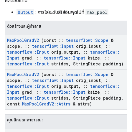
ผลตอบแทน:
Output
: การไล่ระดับสีใส่อินพุตไปที่
max_pool
ตัวสร้างและผู้ทำลาย
Max
Pool
Grad
V2
(const
::
tensorflow
::
Scope
&
scope
,
::
tensorflow
::
Input
orig
_
input
,
::
tensorflow
::
Input
orig
_
output
,
::
tensorflow
::
Input
grad
,
::
tensorflow
::
Input
ksize
,
::
tensorflow
::
Input
strides
,
String
Piece padding)
Max
Pool
Grad
V2
(const
::
tensorflow
::
Scope
&
scope
,
::
tensorflow
::
Input
orig
_
input
,
::
tensorflow
::
Input
orig
_
output
,
::
tensorflow
::
Input
grad
,
::
tensorflow
::
Input
ksize
,
::
tensorflow
::
Input
strides
,
String
Piece padding
,
const
Max
Pool
Grad
V2
::
Attrs
& attrs)
คุณลักษณะสาธารณะ