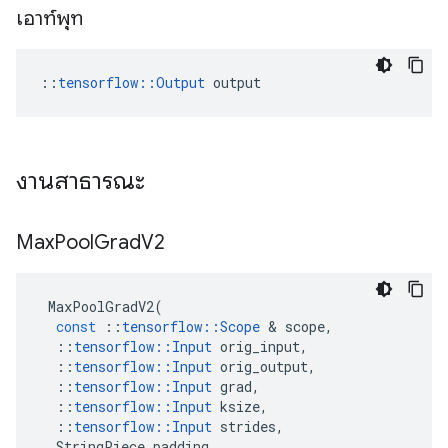
เอาท์พุท
::
tensorflow::Output
 output
งานสาธารณะ
Max
Pool
Grad
V2
MaxPoolGradV2
(
const
::
tensorflow
::
Scope
&
scope
,
::
tensorflow
::
Input
orig_input
,
::
tensorflow
::
Input
orig_output
,
::
tensorflow
::
Input
grad
,
::
tensorflow
::
Input
ksize
,
::
tensorflow
::
Input
strides
,
StringPiece
padding