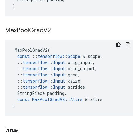
)
Max
Pool
Grad
V2
MaxPoolGradV2
(
const
::
tensorflow
::
Scope
&
scope
,
::
tensorflow
::
Input
orig_input
,
::
tensorflow
::
Input
orig_output
,
::
tensorflow
::
Input
grad
,
::
tensorflow
::
Input
ksize
,
::
tensorflow
::
Input
strides
,
StringPiece
padding
,
const
MaxPoolGradV2
::
Attrs
&
attrs
)
โหนด