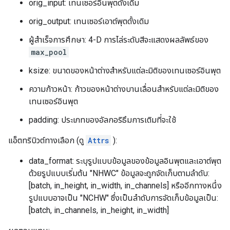
orig_input: เทนเซอร์อินพุตดั้งเดิม
orig_output: เทนเซอร์เอาต์พุตดั้งเดิม
ผู้สำเร็จการศึกษา: 4-D การไล่ระดับสีจะแสดงผลลัพธ์ของ
max_pool
ksize: ขนาดของหน้าต่างสำหรับแต่ละมิติของเทนเซอร์อินพุต
ความก้าวหน้า: ก้าวของหน้าต่างบานเลื่อนสำหรับแต่ละมิติของ
เทนเซอร์อินพุต
padding: ประเภทของอัลกอริธึมการเติมที่จะใช้
แอ็ตทริบิวต์ทางเลือก (ดู
Attrs
):
data_format: ระบุรูปแบบข้อมูลของข้อมูลอินพุตและเอาต์พุต
ด้วยรูปแบบเริ่มต้น "NHWC" ข้อมูลจะถูกจัดเก็บตามลำดับ:
[batch, in_height, in_width, in_channels] หรืออีกทางหนึ่ง
รูปแบบอาจเป็น "NCHW" ซึ่งเป็นลำดับการจัดเก็บข้อมูลเป็น:
[batch, in_channels, in_height, in_width]