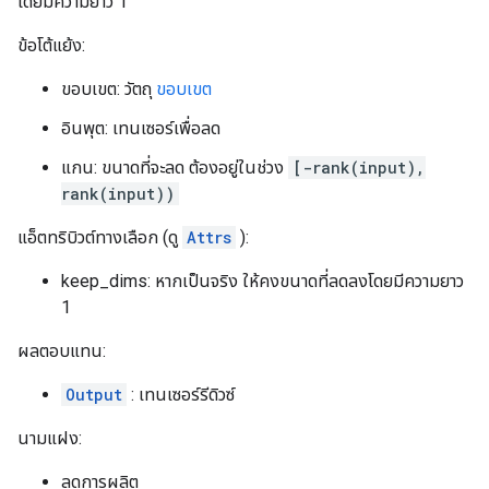
โดยมีความยาว 1
ข้อโต้แย้ง:
ขอบเขต: วัตถุ
ขอบเขต
อินพุต: เทนเซอร์เพื่อลด
แกน: ขนาดที่จะลด ต้องอยู่ในช่วง
[-rank(input),
rank(input))
แอ็ตทริบิวต์ทางเลือก (ดู
Attrs
):
keep_dims: หากเป็นจริง ให้คงขนาดที่ลดลงโดยมีความยาว
1
ผลตอบแทน:
Output
: เทนเซอร์รีดิวซ์
นามแฝง:
ลดการผลิต