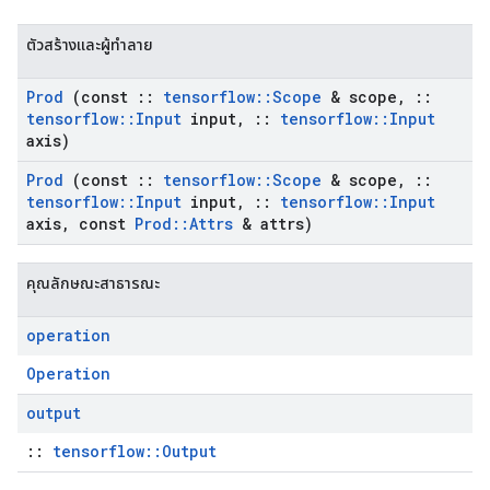
ตัวสร้างและผู้ทำลาย
Prod
(const
::
tensorflow
::
Scope
& scope
,
::
tensorflow
::
Input
input
,
::
tensorflow
::
Input
axis)
Prod
(const
::
tensorflow
::
Scope
& scope
,
::
tensorflow
::
Input
input
,
::
tensorflow
::
Input
axis
,
const
Prod
::
Attrs
& attrs)
คุณลักษณะสาธารณะ
operation
Operation
output
::
tensorflow::Output