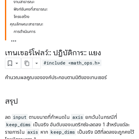
งานสาธารณะ
ฟังก์ชันคงที่สาธารณะ
โครงสร้าง
คุณลักษณะสาธารณะ
การดำเนินการ
เทนเซอร์โฟลว์
::
ปฏิบัติการ
::
แยง
#include <math_ops.h>
คำนวณผลคูณขององค์ประกอบตามมิติของเทนเซอร์
สรุป
ลด
input
ตามขนาดที่กำหนดใน
axis
ยกเว้นในกรณีที่
keep_dims
เป็นจริง อันดับของเมตริกซ์จะลดลง 1 สำหรับแต่ละ
รายการใน
axis
หาก
keep_dims
เป็นจริง มิติที่ลดลงจะถูกคงไว้