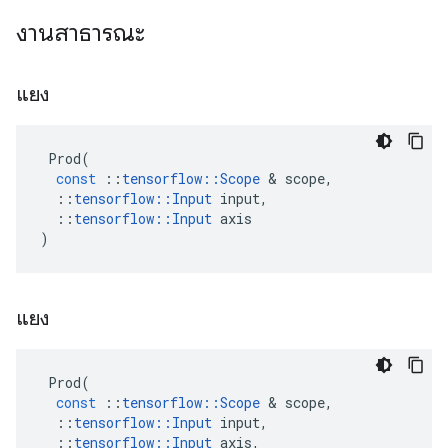
งานสาธารณะ
แยง
Prod
(
const
::
tensorflow
::
Scope
&
scope
,
::
tensorflow
::
Input
input
,
::
tensorflow
::
Input
axis
)
แยง
Prod
(
const
::
tensorflow
::
Scope
&
scope
,
::
tensorflow
::
Input
input
,
::
tensorflow
::
Input
axis
,