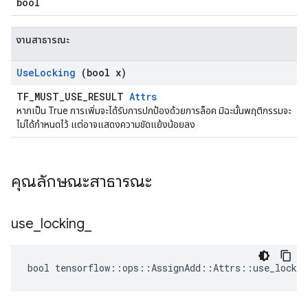
bool
งานสาธารณะ
Use
Locking
(bool x)
TF_MUST_USE_RESULT
Attrs
หากเป็น True การเพิ่มจะได้รับการปกป้องด้วยการล็อค มิฉะนั้นพฤติกรรมจะ
ไม่ได้กำหนดไว้ แต่อาจแสดงความขัดแย้งน้อยลง
คุณลักษณะสาธารณะ
use
_
locking
_
bool tensorflow::ops::AssignAdd::Attrs::use_lockin