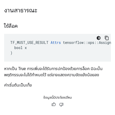
งานสาธารณะ
ใช้ล็อค
TF_MUST_USE_RESULT 
Attrs
 tensorflow::ops::AssignAd
  bool x

)
หากเป็น True การเพิ่มจะได้รับการปกป้องด้วยการล็อค มิฉะนั้น
พฤติกรรมจะไม่ได้กำหนดไว้ แต่อาจแสดงความขัดแย้งน้อยลง
ค่าเริ่มต้นเป็นเท็จ
ข้อมูลนี้มีประโยชน์ไหม