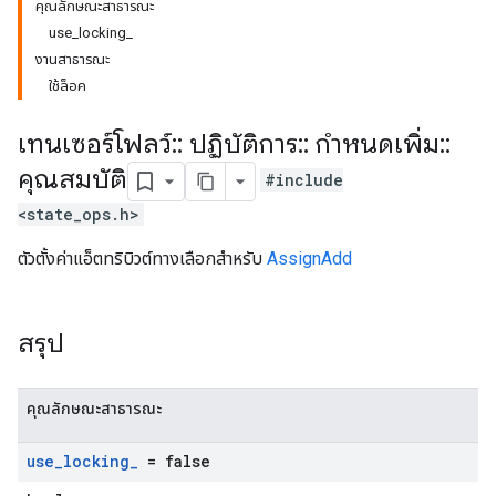
คุณลักษณะสาธารณะ
use_locking_
งานสาธารณะ
ใช้ล็อค
เทนเซอร์โฟลว์
::
ปฏิบัติการ
::
กำหนดเพิ่ม
::
คุณสมบัติ
#include
<state_ops.h>
ตัวตั้งค่าแอ็ตทริบิวต์ทางเลือกสำหรับ
AssignAdd
สรุป
คุณลักษณะสาธารณะ
use
_
locking
_
= false