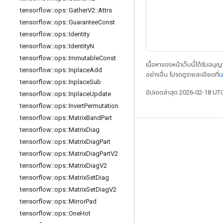
tensorflow
::
ops
::
Gather
V2
::
Attrs
tensorflow
::
ops
::
Guarantee
Const
tensorflow
::
ops
::
Identity
tensorflow
::
ops
::
Identity
N
tensorflow
::
ops
::
Immutable
Const
เนื้อหาของหน้าเว็บนี้ได้รับอนุ
tensorflow
::
ops
::
Inplace
Add
อย่างอื่น โปรดดูรายละเอียดที่
น
tensorflow
::
ops
::
Inplace
Sub
อัปเดตล่าสุด 2026-02-18 UT
tensorflow
::
ops
::
Inplace
Update
tensorflow
::
ops
::
Invert
Permutation
tensorflow
::
ops
::
Matrix
Band
Part
tensorflow
::
ops
::
Matrix
Diag
เชื่อมต่อเสมอ
tensorflow
::
ops
::
Matrix
Diag
Part
บล็อก
tensorflow
::
ops
::
Matrix
Diag
Part
V2
tensorflow
::
ops
::
Matrix
Diag
V2
ฟอรัม
tensorflow
::
ops
::
Matrix
Set
Diag
GitHub
tensorflow
::
ops
::
Matrix
Set
Diag
V2
Twitter
tensorflow
::
ops
::
Mirror
Pad
tensorflow
::
ops
::
One
Hot
YouTube