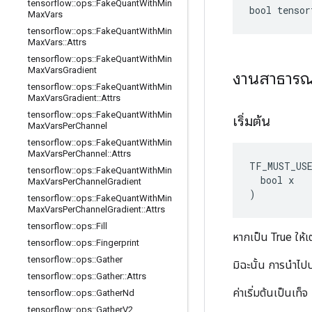
tensorflow
::
ops
::
Fake
Quant
With
Min
bool tenso
Max
Vars
tensorflow
::
ops
::
Fake
Quant
With
Min
Max
Vars
::
Attrs
tensorflow
::
ops
::
Fake
Quant
With
Min
Max
Vars
Gradient
งานสาธาร
tensorflow
::
ops
::
Fake
Quant
With
Min
Max
Vars
Gradient
::
Attrs
tensorflow
::
ops
::
Fake
Quant
With
Min
เริ่มต้น
Max
Vars
Per
Channel
tensorflow
::
ops
::
Fake
Quant
With
Min
Max
Vars
Per
Channel
::
Attrs
TF_MUST_US
tensorflow
::
ops
::
Fake
Quant
With
Min
  bool x

Max
Vars
Per
Channel
Gradient
)
tensorflow
::
ops
::
Fake
Quant
With
Min
Max
Vars
Per
Channel
Gradient
::
Attrs
tensorflow
::
ops
::
Fill
หากเป็น True ให้เ
tensorflow
::
ops
::
Fingerprint
tensorflow
::
ops
::
Gather
มิฉะนั้น การนำไปปฏ
tensorflow
::
ops
::
Gather
::
Attrs
ค่าเริ่มต้นเป็นเท็จ
tensorflow
::
ops
::
Gather
Nd
tensorflow
::
ops
::
Gather
V2