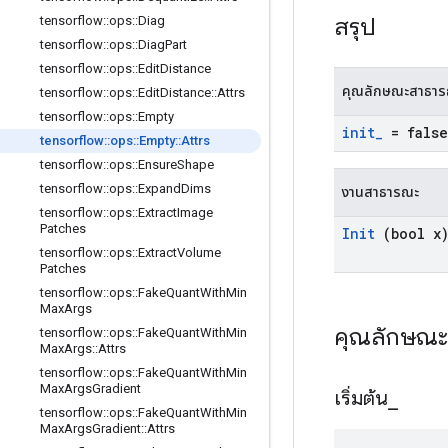
สรุป
tensorflow
::
ops
::
Diag
tensorflow
::
ops
::
Diag
Part
tensorflow
::
ops
::
Edit
Distance
คุณลักษณะสาธา
tensorflow
::
ops
::
Edit
Distance
::
Attrs
tensorflow
::
ops
::
Empty
init
_
= false
tensorflow
::
ops
::
Empty
::
Attrs
tensorflow
::
ops
::
Ensure
Shape
tensorflow
::
ops
::
Expand
Dims
งานสาธารณะ
tensorflow
::
ops
::
Extract
Image
Patches
Init
(bool x
tensorflow
::
ops
::
Extract
Volume
Patches
tensorflow
::
ops
::
Fake
Quant
With
Min
Max
Args
คุณลักษณ
tensorflow
::
ops
::
Fake
Quant
With
Min
Max
Args
::
Attrs
tensorflow
::
ops
::
Fake
Quant
With
Min
Max
Args
Gradient
เริ่มต้น
_
tensorflow
::
ops
::
Fake
Quant
With
Min
Max
Args
Gradient
::
Attrs