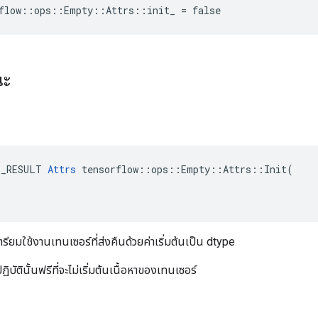
rflow::ops::Empty::Attrs::init_ = false
ณะ
E_RESULT 
Attrs
 tensorflow::ops::Empty::Attrs::Init(

ตรียมใช้งานเทนเซอร์ที่ส่งคืนด้วยค่าเริ่มต้นเป็น dtype
ิบัตินั้นฟรีที่จะไม่เริ่มต้นเนื้อหาของเทนเซอร์