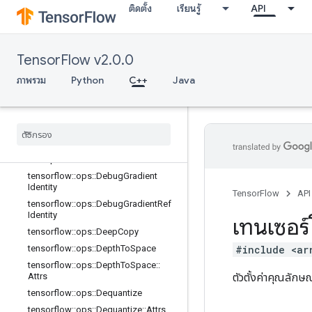
ภาพรวม
ติดตั้ง
เรียนรู้
API
tensorflow::ops::BatchToSpace
tensorflow::ops::BatchToSpaceND
tensorflow::ops::Bitcast
TensorFlow v2.0.0
tensorflow::ops::BroadcastDynamic
ภาพรวม
Python
C++
Java
Shape
tensorflow
::
ops
::
Broadcast
To
tensorflow
::
ops
::
Check
Numerics
tensorflow
::
ops
::
Concat
tensorflow
::
ops
::
Conjugate
Transpose
tensorflow
::
ops
::
Debug
Gradient
Identity
TensorFlow
API
tensorflow
::
ops
::
Debug
Gradient
Ref
Identity
เทนเซอร์
tensorflow
::
ops
::
Deep
Copy
#include <ar
tensorflow
::
ops
::
Depth
To
Space
tensorflow
::
ops
::
Depth
To
Space
::
ตัวตั้งค่าคุณลักษ
Attrs
tensorflow
::
ops
::
Dequantize
tensorflow
::
ops
::
Dequantize
::
Attrs