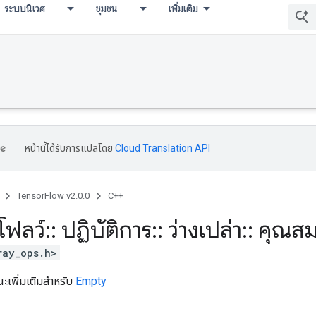
ระบบนิเวศ
ชุมชน
เพิ่มเติม
หน้านี้ได้รับการแปลโดย
Cloud Translation API
TensorFlow v2.0.0
C++
โฟลว์
::
ปฏิบัติการ
::
ว่างเปล่า
::
คุณสมบ
ray_ops.h>
ณะเพิ่มเติมสำหรับ
Empty