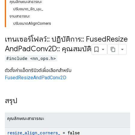
คุณลักษณะสาธารณะ
ปรับขนาด_จัด_มุม_
งานสาธารณะ
ปรับขนาดAlignCorners
เทนเซอร์โฟลว์
::
ปฏิบัติการ
::
Fused
Resize
And
Pad
Conv2D
::
คุณสมบัติ
#include <nn_ops.h>
ตัวตั้งค่าแอ็ตทริบิวต์เผื่อเลือกสำหรับ
FusedResizeAndPadConv2D
สรุป
คุณลักษณะสาธารณะ
resize
_
align
_
corners
_
= false