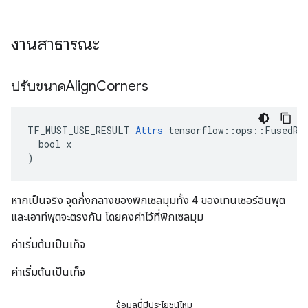
งานสาธารณะ
ปรับขนาดAlign
Corners
TF_MUST_USE_RESULT 
Attrs
 tensorflow::ops::FusedRes
  bool x

)
หากเป็นจริง จุดกึ่งกลางของพิกเซลมุมทั้ง 4 ของเทนเซอร์อินพุต
และเอาท์พุตจะตรงกัน โดยคงค่าไว้ที่พิกเซลมุม
ค่าเริ่มต้นเป็นเท็จ
ค่าเริ่มต้นเป็นเท็จ
ข้อมูลนี้มีประโยชน์ไหม