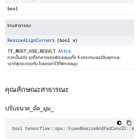
bool
งานสาธารณะ
Resize
Align
Corners
(bool x)
TF_MUST_USE_RESULT
Attrs
หากเป็นจริง จุดกึ่งกลางของพิกเซลมุมทั้ง 4 ของเทนเซอร์อินพุตและ
เอาท์พุตจะตรงกัน โดยคงค่าไว้ที่พิกเซลมุม
คุณลักษณะสาธารณะ
ปรับขนาด
_
จัด
_
มุม
_
bool tensorflow::ops::FusedResizeAndPadConv2D::Att