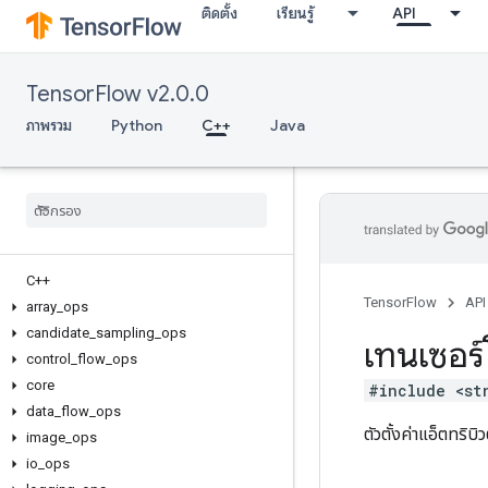
ติดตั้ง
เรียนรู้
API
TensorFlow v2.0.0
ภาพรวม
Python
C++
Java
C++
TensorFlow
API
array
_
ops
candidate
_
sampling
_
ops
เทนเซอร์
control
_
flow
_
ops
core
#include <st
data
_
flow
_
ops
ตัวตั้งค่าแอ็ตทริบ
image
_
ops
io
_
ops