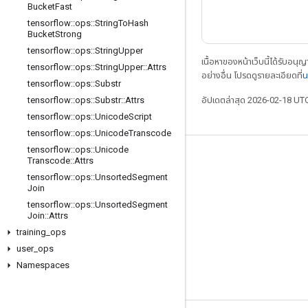
Bucket
Fast
tensorflow
::
ops
::
String
To
Hash
Bucket
Strong
tensorflow
::
ops
::
String
Upper
เนื้อหาของหน้าเว็บนี้ได้รับอนุ
tensorflow
::
ops
::
String
Upper
::
Attrs
อย่างอื่น โปรดดูรายละเอียดที่
น
tensorflow
::
ops
::
Substr
อัปเดตล่าสุด 2026-02-18 UT
tensorflow
::
ops
::
Substr
::
Attrs
tensorflow
::
ops
::
Unicode
Script
tensorflow
::
ops
::
Unicode
Transcode
tensorflow
::
ops
::
Unicode
เชื่อมต่อเสมอ
Transcode
::
Attrs
tensorflow
::
ops
::
Unsorted
Segment
บล็อก
Join
tensorflow
::
ops
::
Unsorted
Segment
ฟอรัม
Join
::
Attrs
GitHub
training
_
ops
user
_
ops
Twitter
Namespaces
YouTube