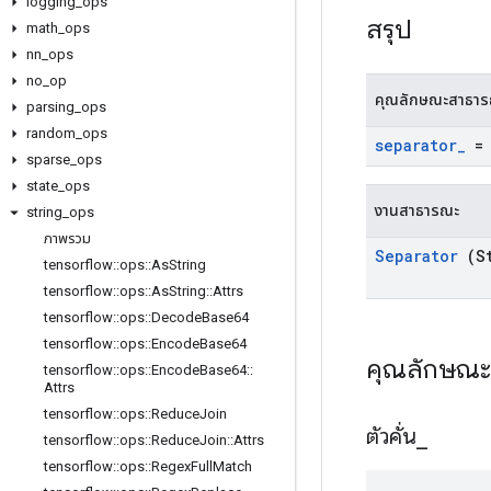
logging
_
ops
สรุป
math
_
ops
nn
_
ops
no
_
op
คุณลักษณะสาธา
parsing
_
ops
random
_
ops
separator
_
= 
sparse
_
ops
state
_
ops
งานสาธารณะ
string
_
ops
ภาพรวม
Separator
(St
tensorflow
::
ops
::
As
String
tensorflow
::
ops
::
As
String
::
Attrs
tensorflow
::
ops
::
Decode
Base64
tensorflow
::
ops
::
Encode
Base64
คุณลักษณ
tensorflow
::
ops
::
Encode
Base64
::
Attrs
tensorflow
::
ops
::
Reduce
Join
ตัวคั่น
_
tensorflow
::
ops
::
Reduce
Join
::
Attrs
tensorflow
::
ops
::
Regex
Full
Match