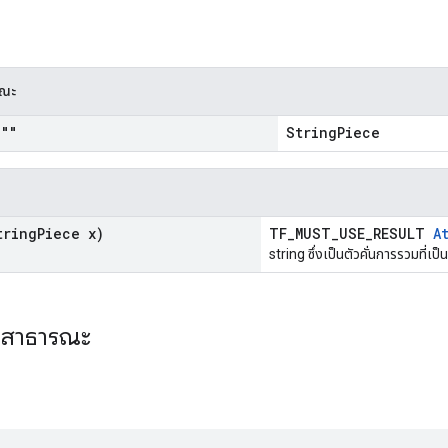
รณะ
""
StringPiece
ring
Piece x)
TF_MUST_USE_RESULT
A
string ซึ่งเป็นตัวคั่นการรวมที่เป
ะสาธารณะ