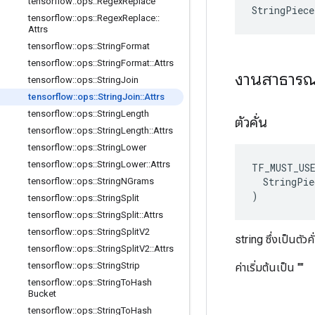
tensorflow
::
ops
::
Regex
Replace
StringPiece
tensorflow
::
ops
::
Regex
Replace
::
Attrs
tensorflow
::
ops
::
String
Format
tensorflow
::
ops
::
String
Format
::
Attrs
งานสาธาร
tensorflow
::
ops
::
String
Join
tensorflow
::
ops
::
String
Join
::
Attrs
tensorflow
::
ops
::
String
Length
ตัวคั่น
tensorflow
::
ops
::
String
Length
::
Attrs
tensorflow
::
ops
::
String
Lower
tensorflow
::
ops
::
String
Lower
::
Attrs
TF_MUST_US
  StringPie
tensorflow
::
ops
::
String
NGrams
)
tensorflow
::
ops
::
String
Split
tensorflow
::
ops
::
String
Split
::
Attrs
tensorflow
::
ops
::
String
Split
V2
string ซึ่งเป็นตัว
tensorflow
::
ops
::
String
Split
V2
::
Attrs
tensorflow
::
ops
::
String
Strip
ค่าเริ่มต้นเป็น ""
tensorflow
::
ops
::
String
To
Hash
Bucket
tensorflow
::
ops
::
String
To
Hash