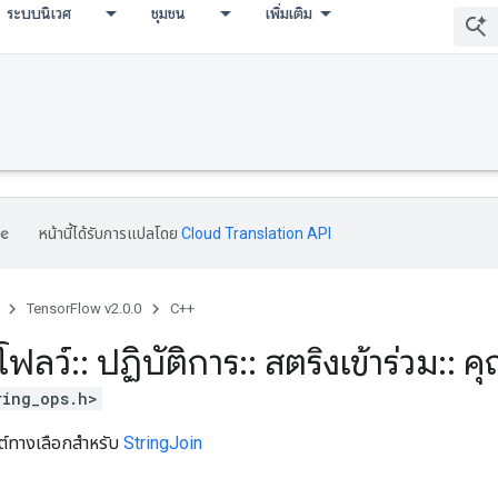
ระบบนิเวศ
ชุมชน
เพิ่มเติม
หน้านี้ได้รับการแปลโดย
Cloud Translation API
TensorFlow v2.0.0
C++
โฟลว์
::
ปฏิบัติการ
::
สตริงเข้าร่วม
::
คุ
ring_ops.h>
ิวต์ทางเลือกสำหรับ
StringJoin