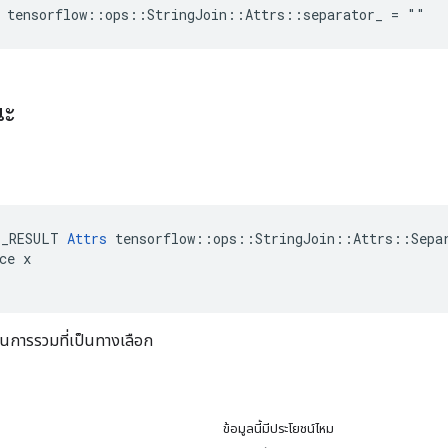
 tensorflow::ops::StringJoin::Attrs::separator_ = ""
ณะ
E_RESULT 
Attrs
 tensorflow::ops::StringJoin::Attrs::Separ
ce x

คั่นการรวมที่เป็นทางเลือก
ข้อมูลนี้มีประโยชน์ไหม