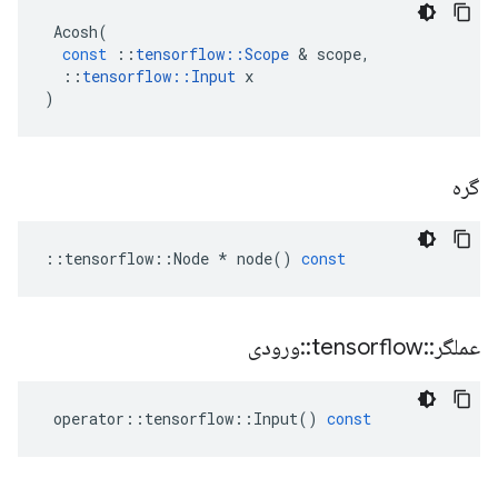
Acosh
(
const
::
tensorflow
::
Scope
&
scope
,
::
tensorflow
::
Input
x
)
گره
::
tensorflow
::
Node
*
node
()
const
عملگر
::
tensorflow
::
ورودی
operator
::
tensorflow
::
Input
()
const