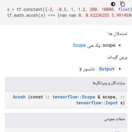
x
=
tf
.
constant
([
-
2
,
-
0.5
,
1
,
1.2
,
200
,
10000
,
float
tf
.
math
.
acosh
(
x
)
==>
[
nan
nan
0.
0.62236255
5.991458
استدلال ها:
scope: یک شی
Scope
برمی گرداند:
Output
: تانسور y.
سازندگان و ویرانگرها
Acosh
(const
::
tensorflow
::
Scope
& scope
,
::
tensorflow
::
Input
x)
صفات عمومی