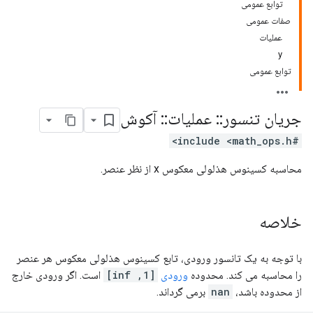
توابع عمومی
صفات عمومی
عملیات
y
توابع عمومی
جریان تنسور
::
عملیات
::
آکوش
#include <math_ops.h>
محاسبه کسینوس هذلولی معکوس x از نظر عنصر.
خلاصه
با توجه به یک تانسور ورودی، تابع کسینوس هذلولی معکوس هر عنصر
را محاسبه می کند. محدوده
ورودی
[1, inf]
است. اگر ورودی خارج
از محدوده باشد،
nan
برمی گرداند.