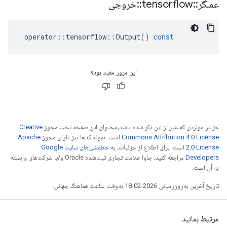
عملگر
::
tensorflow
::
خروجی
operator
::
tensorflow
::
Output
()
const
این مرور مفید بود؟
جز در مواردی که غیر از این ذکر شده باشد،‌محتوای این صفحه تحت مجوز
Creative
Commons Attribution 4.0 License
است. نمونه کدها نیز دارای مجوز
Apache
2.0 License
است. برای اطلاع از جزئیات، به
خطمشی‌های سایت Google
Developers‏
مراجعه کنید. جاوا علامت تجاری ثبت‌شده Oracle و/یا شرکت‌های وابسته
به آن است.
تاریخ آخرین به‌روزرسانی 2026-02-18 به‌وقت ساعت هماهنگ جهانی.
مرتبط بمانید