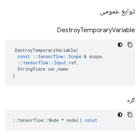
توابع عمومی
Destroy
Temporary
Variable
DestroyTemporaryVariable
(
const
::
tensorflow
::
Scope
&
scope
,
::
tensorflow
::
Input
ref
,
StringPiece
var_name
)
گره
::
tensorflow
::
Node
*
node
()
const