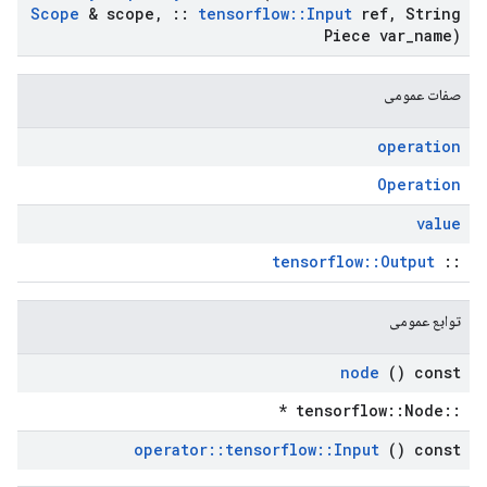
Scope
& scope
,
::
tensorflow
::
Input
ref
,
String
Piece var
_
name)
صفات عمومی
operation
Operation
value
tensorflow::Output
::
توابع عمومی
node
() const
::tensorflow::Node *
operator
::
tensorflow
::
Input
() const