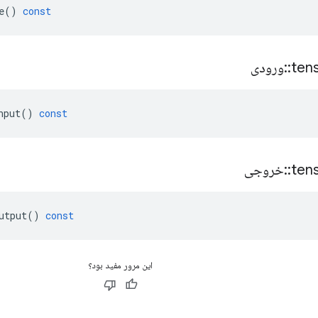
e
()
const
ten
::
ورودی
nput
()
const
ten
::
خروجی
utput
()
const
این مرور مفید بود؟