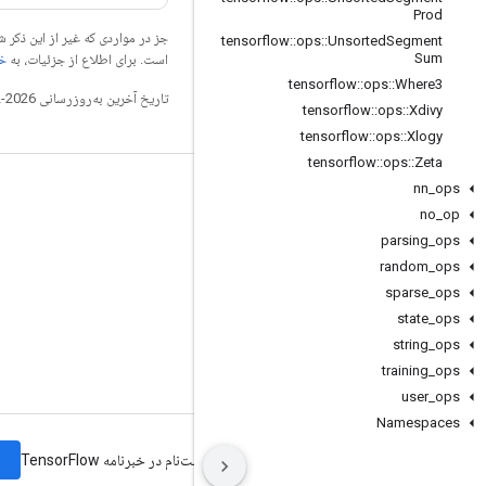
Prod
جز در مواردی که غیر از این ذک
tensorflow
::
ops
::
Unsorted
Segment
Sum
است. برای اطلاع از جزئیات، به
خطم
tensorflow
::
ops
::
Where3
تاریخ آخرین به‌روزرسانی 2026-02-18 به‌وقت ساعت هماهنگ جهانی.
tensorflow
::
ops
::
Xdivy
tensorflow
::
ops
::
Xlogy
tensorflow
::
ops
::
Zeta
nn
_
ops
مرتبط بمانید
no
_
op
وبلاگ
parsing
_
ops
تالار گفتمان
random
_
ops
sparse
_
ops
GitHub
state
_
ops
Twitter
string
_
ops
YouTube
training
_
ops
user
_
ops
Namespaces
شرایط
حریم خصوصی
Manage cookies
ثبت‌نام در خبرنامه TensorFlow