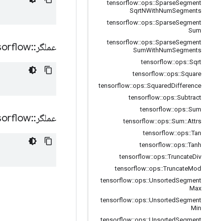
tensorflow
::
ops
::
Sparse
Segment
Sqrt
NWith
Num
Segments
tensorflow
::
ops
::
Sparse
Segment
Sum
tensorflow
::
ops
::
Sparse
Segment
عملگر
::
sorflow
Sum
With
Num
Segments
tensorflow
::
ops
::
Sqrt
tensorflow
::
ops
::
Square
tensorflow
::
ops
::
Squared
Difference
tensorflow
::
ops
::
Subtract
tensorflow
::
ops
::
Sum
عملگر
::
sorflow
tensorflow
::
ops
::
Sum
::
Attrs
tensorflow
::
ops
::
Tan
tensorflow
::
ops
::
Tanh
tensorflow
::
ops
::
Truncate
Div
tensorflow
::
ops
::
Truncate
Mod
tensorflow
::
ops
::
Unsorted
Segment
Max
tensorflow
::
ops
::
Unsorted
Segment
Min
tensorflow
::
ops
::
Unsorted
Segment