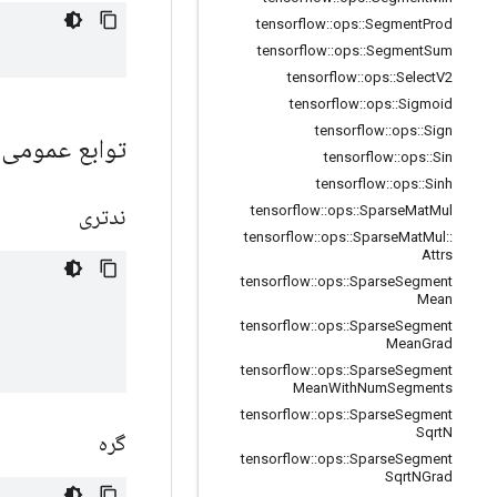
tensorflow
::
ops
::
Segment
Prod
tensorflow
::
ops
::
Segment
Sum
tensorflow
::
ops
::
Select
V2
tensorflow
::
ops
::
Sigmoid
tensorflow
::
ops
::
Sign
توابع عمومی
tensorflow
::
ops
::
Sin
tensorflow
::
ops
::
Sinh
tensorflow
::
ops
::
Sparse
Mat
Mul
ندتری
tensorflow
::
ops
::
Sparse
Mat
Mul
::
Attrs
tensorflow
::
ops
::
Sparse
Segment
Mean
tensorflow
::
ops
::
Sparse
Segment
Mean
Grad
tensorflow
::
ops
::
Sparse
Segment
Mean
With
Num
Segments
tensorflow
::
ops
::
Sparse
Segment
Sqrt
N
گره
tensorflow
::
ops
::
Sparse
Segment
Sqrt
NGrad