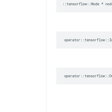
::
tensorflow
::
Node
*
nod
operator
::
tensorflow
::
I
operator
::
tensorflow
::
O