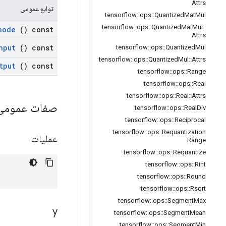
Attrs
توابع عمومی
tensorflow
::
ops
::
Quantized
Mat
Mul
tensorflow
::
ops
::
Quantized
Mat
Mul
::
node
() const
Attrs
nput
() const
tensorflow
::
ops
::
Quantized
Mul
tensorflow
::
ops
::
Quantized
Mul
::
Attrs
tput
() const
tensorflow
::
ops
::
Range
tensorflow
::
ops
::
Real
tensorflow
::
ops
::
Real
::
Attrs
صفات عموم
tensorflow
::
ops
::
Real
Div
tensorflow
::
ops
::
Reciprocal
tensorflow
::
ops
::
Requantization
عملیات
Range
tensorflow
::
ops
::
Requantize
tensorflow
::
ops
::
Rint
tensorflow
::
ops
::
Round
tensorflow
::
ops
::
Rsqrt
tensorflow
::
ops
::
Segment
Max
y
tensorflow
::
ops
::
Segment
Mean
tensorflow
::
ops
::
Segment
Min