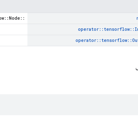
::tensorflow::Node *
operator
::
tensorflow
::
I
operator
::
tensorflow
::
Ou
ی