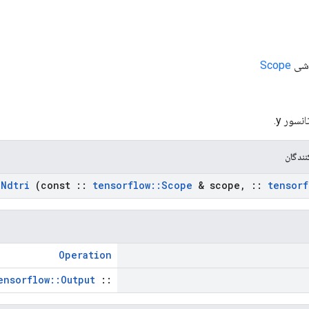
Scope
انسور y.
ندگان
Ndtri
(const
::
tensorflow
::
Scope
& scope
,
::
tensorf
Operation
ensorflow::Output
::