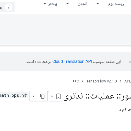
زیست بوم
انجمن
بیشتر
/
این صفحه به‌وسیله
ترجمه شده است.
C++
TensorFlow v2.1.0
API،
ور
::
عملیات
::
ندتری
#include <math_ops.h>