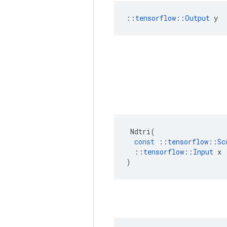
::
tensorflow::Output
 y
Ndtri
(
const
::
tensorflow
::
Sc
::
tensorflow
::
Input
x
)