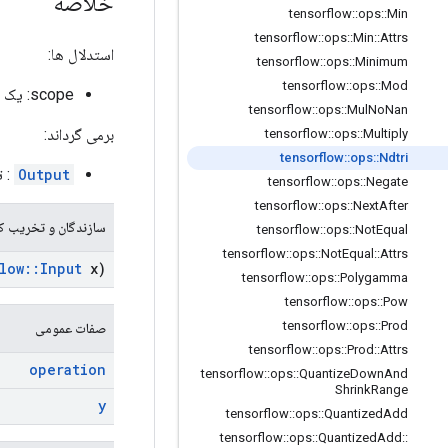
خلاصه
tensorflow
::
ops
::
Min
tensorflow
::
ops
::
Min
::
Attrs
استدلال ها:
tensorflow
::
ops
::
Minimum
tensorflow
::
ops
::
Mod
scope: یک شی
tensorflow
::
ops
::
Mul
No
Nan
برمی گرداند:
tensorflow
::
ops
::
Multiply
tensorflow
::
ops
::
Ndtri
Output
: ت
tensorflow
::
ops
::
Negate
tensorflow
::
ops
::
Next
After
سازندگان و تخریب کن
tensorflow
::
ops
::
Not
Equal
tensorflow
::
ops
::
Not
Equal
::
Attrs
low
::
Input
x)
tensorflow
::
ops
::
Polygamma
tensorflow
::
ops
::
Pow
tensorflow
::
ops
::
Prod
صفات عمومی
tensorflow
::
ops
::
Prod
::
Attrs
operation
tensorflow
::
ops
::
Quantize
Down
And
Shrink
Range
y
tensorflow
::
ops
::
Quantized
Add
tensorflow
::
ops
::
Quantized
Add
::