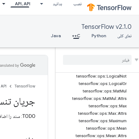
tensorflow::ops::IsFinite
نصب
بدانید
API، API
tensorflow::ops::IsInf
tensorflow::ops::IsNan
tensorflow::ops::Less
TensorFlow v2.1.0
tensorflow::ops::LessEqual
نمای کلی
Python
C++
Java
tensorflow::ops::Lgamma
tensorflow
::
ops
::
Lin
Space
tensorflow
::
ops
::
Log
tensorflow
::
ops
::
Log1p
tensorflow
::
ops
::
Logical
And
tensorflow
::
ops
::
Logical
Not
tensorflow
::
ops
::
Logical
Or
 API
TensorFlow
tensorflow
::
ops
::
Mat
Mul
جریان تنس
tensorflow
::
ops
::
Mat
Mul
::
Attrs
tensorflow
::
ops
::
Max
tensorflow
::
ops
::
Max
::
Attrs
TODO: سند را اضافه کنید.
tensorflow
::
ops
::
Maximum
tensorflow
::
ops
::
Mean
tensorflow
::
ops
::
Mean
::
Attrs