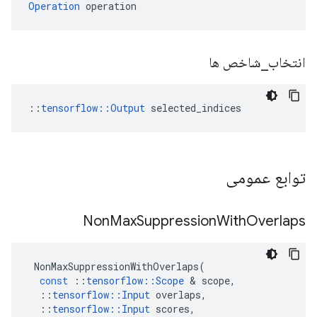
Operation
 operation
انتخاب
_
شاخص ها
::
tensorflow::Output
 selected_indices
توابع عمومی
Non
Max
Suppression
With
Overlaps
NonMaxSuppressionWithOverlaps
(
const
::
tensorflow
::
Scope
&
scope
,
::
tensorflow
::
Input
overlaps
,
::
tensorflow
::
Input
scores
,