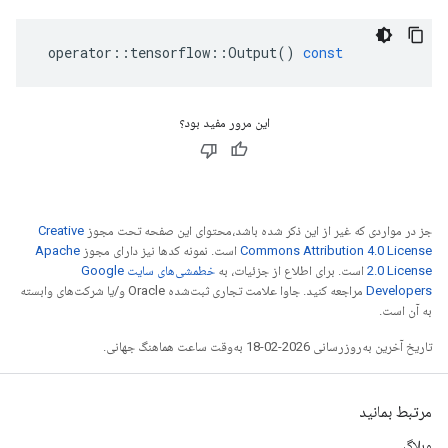
operator
::
tensorflow
::
Output
()
const
این مرور مفید بود؟
جز در مواردی که غیر از این ذکر شده باشد،‌محتوای این صفحه تحت مجوز
Creative
Commons Attribution 4.0 License
است. نمونه کدها نیز دارای مجوز
Apache
2.0 License
است. برای اطلاع از جزئیات، به
خطمشی‌های سایت Google
Developers‏
مراجعه کنید. جاوا علامت تجاری ثبت‌شده Oracle و/یا شرکت‌های وابسته
به آن است.
تاریخ آخرین به‌روزرسانی 2026-02-18 به‌وقت ساعت هماهنگ جهانی.
مرتبط بمانید
وبلاگ