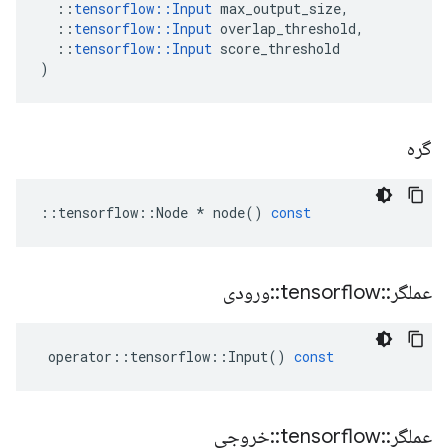
::
tensorflow
::
Input
max_output_size
,
::
tensorflow
::
Input
overlap_threshold
,
::
tensorflow
::
Input
score_threshold
)
گره
::
tensorflow
::
Node
*
node
()
const
عملگر
::
tensorflow
::
ورودی
operator
::
tensorflow
::
Input
()
const
عملگر
::
tensorflow
::
خروجی