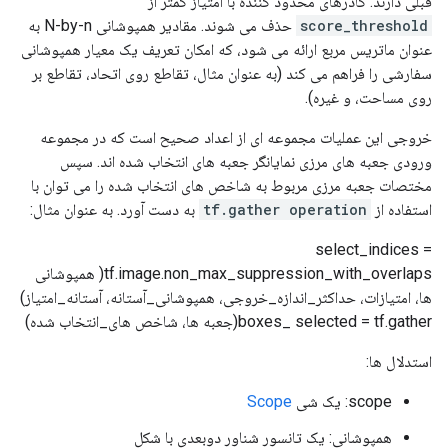
قبلی دارند. کادرهای محدود کننده با امتیاز کمتر از
score_threshold
حذف می شوند. مقادیر همپوشانی N-by-n به
عنوان ماتریس مربع ارائه می شود، که امکان تعریف یک معیار همپوشانی
سفارشی را فراهم می کند (به عنوان مثال، تقاطع روی اتحاد، تقاطع بر
روی مساحت، و غیره).
خروجی این عملیات مجموعه ای از اعداد صحیح است که در مجموعه
ورودی جعبه های مرزی نمایانگر جعبه های انتخاب شده اند. سپس
مختصات جعبه مرزی مربوط به شاخص های انتخاب شده را می توان با
استفاده از
tf.gather operation
به دست آورد. به عنوان مثال:
select_indices =
tf.image.non_max_suppression_with_overlaps( همپوشانی
ها، امتیازات، حداکثر_اندازه_خروجی، همپوشانی_آستانه، آستانه_امتیاز)
boxes_ selected = tf.gather(جعبه ها، شاخص های_انتخاب شده)
استدلال ها:
scope: یک شی
Scope
همپوشانی: یک تانسور شناور دوبعدی با شکل