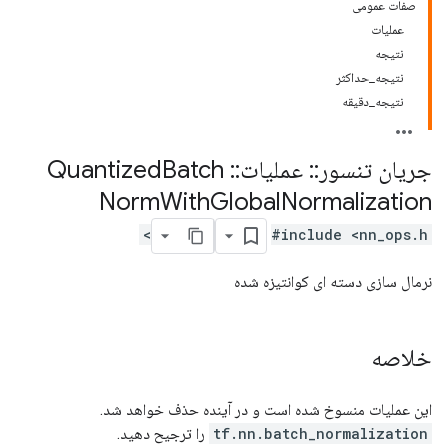
صفات عمومی
عملیات
نتیجه
نتیجه_حداکثر
نتیجه_دقیقه
جریان تنسور
::
عملیات
::
Quantized
Batch
Norm
With
Global
Normalization
#include <nn_ops.h>
نرمال سازی دسته ای کوانتیزه شده
خلاصه
این عملیات منسوخ شده است و در آینده حذف خواهد شد.
tf.nn.batch_normalization
را ترجیح دهید.