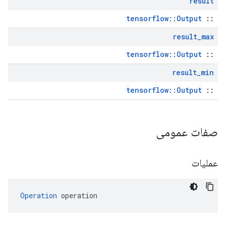
result
tensorflow::Output
::
result
_
max
tensorflow::Output
::
result
_
min
tensorflow::Output
::
صفات عمومی
عملیات
Operation
 operation