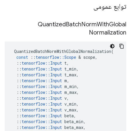
توابع عمومی
Quantized
Batch
Norm
With
Global
Normalization
QuantizedBatchNormWithGlobalNormalization
(
const
::
tensorflow
::
Scope
&
scope
,
::
tensorflow
::
Input
t
,
::
tensorflow
::
Input
t_min
,
::
tensorflow
::
Input
t_max
,
::
tensorflow
::
Input
m
,
::
tensorflow
::
Input
m_min
,
::
tensorflow
::
Input
m_max
,
::
tensorflow
::
Input
v
,
::
tensorflow
::
Input
v_min
,
::
tensorflow
::
Input
v_max
,
::
tensorflow
::
Input
beta
,
::
tensorflow
::
Input
beta_min
,
::
tensorflow
::
Input
beta_max
,