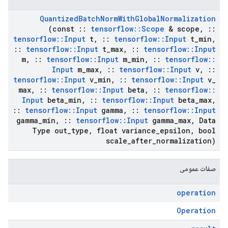
Quantized
Batch
Norm
With
Global
Normalization
(const
::
tensorflow
::
Scope
& scope
,
::
tensorflow
::
Input
t
,
::
tensorflow
::
Input
t
_
min
,
::
tensorflow
::
Input
t
_
max
,
::
tensorflow
::
Input
m
,
::
tensorflow
::
Input
m
_
min
,
::
tensorflow
::
Input
m
_
max
,
::
tensorflow
::
Input
v
,
::
tensorflow
::
Input
v
_
min
,
::
tensorflow
::
Input
v
_
max
,
::
tensorflow
::
Input
beta
,
::
tensorflow
::
Input
beta
_
min
,
::
tensorflow
::
Input
beta
_
max
,
::
tensorflow
::
Input
gamma
,
::
tensorflow
::
Input
gamma
_
min
,
::
tensorflow
::
Input
gamma
_
max
,
Data
Type out
_
type
,
float variance
_
epsilon
,
bool
scale
_
after
_
normalization)
صفات عمومی
operation
Operation