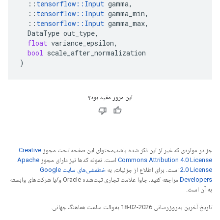
::
tensorflow
::
Input
gamma
,
::
tensorflow
::
Input
gamma_min
,
::
tensorflow
::
Input
gamma_max
,
DataType
out_type
,
float
variance_epsilon
,
bool
scale_after_normalization
)
این مرور مفید بود؟
جز در مواردی که غیر از این ذکر شده باشد،‌محتوای این صفحه تحت مجوز
Creative
Commons Attribution 4.0 License
است. نمونه کدها نیز دارای مجوز
Apache
2.0 License
است. برای اطلاع از جزئیات، به
خطمشی‌های سایت Google
Developers‏
مراجعه کنید. جاوا علامت تجاری ثبت‌شده Oracle و/یا شرکت‌های وابسته
به آن است.
تاریخ آخرین به‌روزرسانی 2026-02-18 به‌وقت ساعت هماهنگ جهانی.