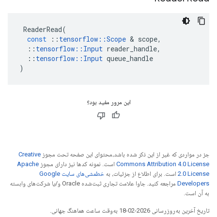
ReaderRead
(
const
::
tensorflow
::
Scope
&
scope
,
::
tensorflow
::
Input
reader_handle
,
::
tensorflow
::
Input
queue_handle
)
این مرور مفید بود؟
جز در مواردی که غیر از این ذکر شده باشد،‌محتوای این صفحه تحت مجوز
Creative
Commons Attribution 4.0 License
است. نمونه کدها نیز دارای مجوز
Apache
2.0 License
است. برای اطلاع از جزئیات، به
خطمشی‌های سایت Google
Developers‏
مراجعه کنید. جاوا علامت تجاری ثبت‌شده Oracle و/یا شرکت‌های وابسته
به آن است.
تاریخ آخرین به‌روزرسانی 2026-02-18 به‌وقت ساعت هماهنگ جهانی.