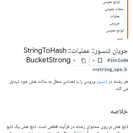
توابع عمومی
صفات عمومی
عملیات
خروجی
توابع عمومی
جریان تنسور
::
عملیات
::
String
Hash
To
Bucket
Strong
#include
<string_ops.h>
هر رشته در
تنسور
ورودی را با تعدادی سطل به حالت هش خود تبدیل
می کند.
خلاصه
تابع هش بر روی محتوای رشته در فرآیند قطعی است. تابع هش یک تابع