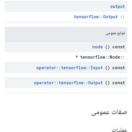
output
tensorflow::Output
::
توابع عمومی
node
() const
::tensorflow::Node *
operator
::
tensorflow
::
Input
() const
operator
::
tensorflow
::
Output
() const
صفات عمومی
عملیات