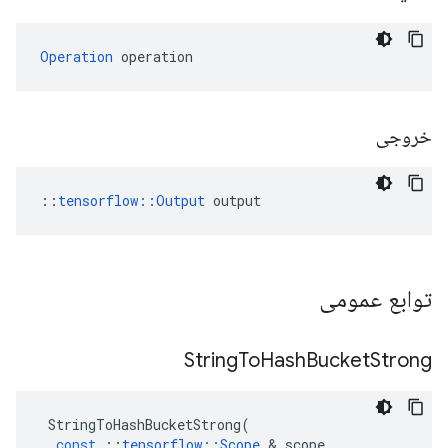
Operation
 operation
خروجی
::
tensorflow::Output
 output
توابع عمومی
String
To
Hash
Bucket
Strong
StringToHashBucketStrong
(
const
::
tensorflow
::
Scope
&
scope
,