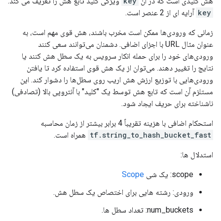
هش کلیدی است که در آن
key
ویژگی کلید تابع هش را تعریف می کند.
key
آرایه ای از 2 عنصر است.
زمانی که ورودی‌ها ممکن است مخرب باشند، هش قوی مهم است، به
عنوان مثال URL با اجزای اضافی. دشمنان می‌توانند سعی کنند
ورودی‌های خود را برای حمله انکار سرویس به یک سطل هش کنند یا
نتایج را تغییر دهند. می‌توان از یک هش قوی استفاده کرد تا یافتن
ورودی‌هایی با توزیع ارزش هش اریب روی سطل‌ها را دشوار کند. این
مستلزم آن است که تابع هش توسط یک "کلید" با آنتروپی بالا (تصادفی)
ناشناخته برای حریف ایجاد شود.
استحکام اضافی با هزینه تقریباً 4 برابر بیشتر از زمان محاسبه
tf.string_to_hash_bucket_fast
همراه است.
استدلال ها:
scope: یک شی
Scope
ورودی: رشته هایی برای اختصاص یک سطل هش.
num_buckets: تعداد سطل ها.