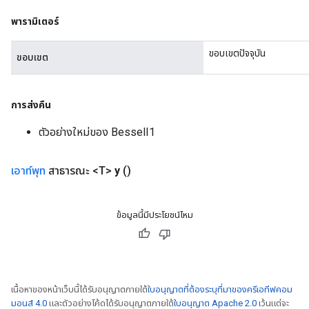
Flush
พารามิเตอร์
ขอบเขตปัจจุบัน
eHandleOp
ขอบเขต
การส่งคืน
ureSplit
ตัวอย่างใหม่ของ BesselI1
เอาท์พุท
สาธารณะ <T>
y
()
ข้อมูลนี้มีประโยชน์ไหม
เนื้อหาของหน้าเว็บนี้ได้รับอนุญาตภายใต้
ใบอนุญาตที่ต้องระบุที่มาของครีเอทีฟคอม
มอนส์ 4.0
และตัวอย่างโค้ดได้รับอนุญาตภายใต้
ใบอนุญาต Apache 2.0
เว้นแต่จะ