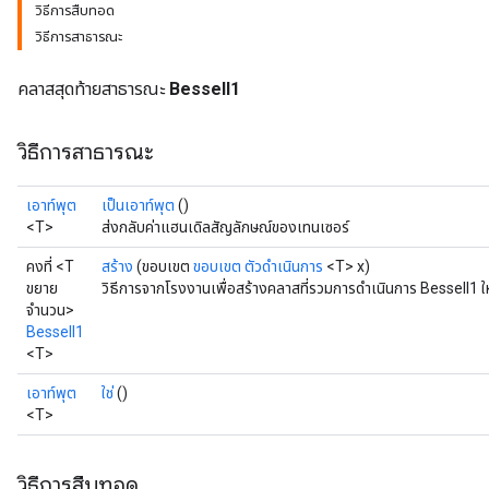
วิธีการสืบทอด
วิธีการสาธารณะ
คลาสสุดท้ายสาธารณะ
BesselI1
วิธีการสาธารณะ
เอาท์พุต
เป็นเอาท์พุต
()
<T>
ส่งกลับค่าแฮนเดิลสัญลักษณ์ของเทนเซอร์
คงที่ <T
สร้าง
(ขอบเขต
ขอบเขต
ตัวดำเนินการ
<T> x)
ขยาย
วิธีการจากโรงงานเพื่อสร้างคลาสที่รวมการดำเนินการ BesselI1 ใ
จำนวน>
BesselI1
<T>
เอาท์พุต
ใช่
()
<T>
t
วิธีการสืบทอด