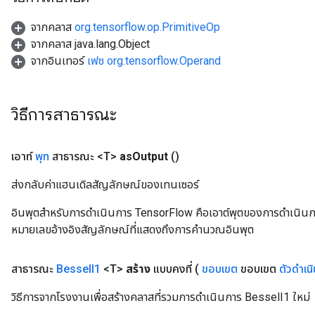
จากคลาส
org.tensorflow.op.PrimitiveOp
จากคลาส java.lang.Object
จากอินเทอร์
เฟซ org.tensorflow.Operand
source
leOp
วิธีการสาธารณะ
เอาท์
พุท
สาธารณะ <T>
as
Output
()
ส่งกลับค่าแฮนเดิลสัญลักษณ์ของเทนเซอร์
อินพุตสำหรับการดำเนินการ TensorFlow คือเอาต์พุตของการดำเนินการ T
หมายเลขอ้างอิงสัญลักษณ์ที่แสดงถึงการคำนวณอินพุต
สาธารณะ
Bessel
I1
<T>
สร้าง
แบบคงที่
(
ขอบเขต
ขอบเขต
ตัวดำเน
วิธีการจากโรงงานเพื่อสร้างคลาสที่รวมการดำเนินการ BesselI1 ใหม่